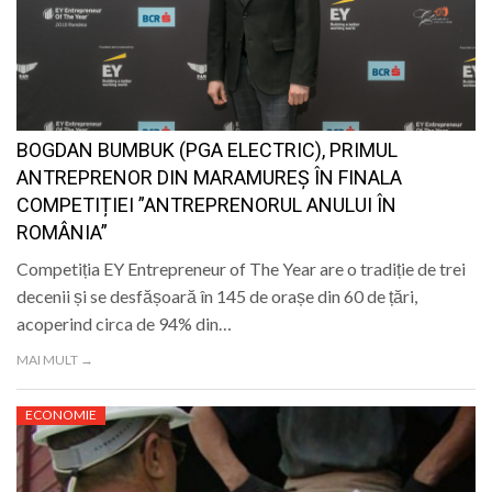
BOGDAN BUMBUK (PGA ELECTRIC), PRIMUL
ANTREPRENOR DIN MARAMUREȘ ÎN FINALA
COMPETIȚIEI ”ANTREPRENORUL ANULUI ÎN
ROMÂNIA”
Competiția EY Entrepreneur of The Year are o tradiție de trei
decenii și se desfășoară în 145 de orașe din 60 de țări,
acoperind circa de 94% din…
MAI MULT →
ECONOMIE