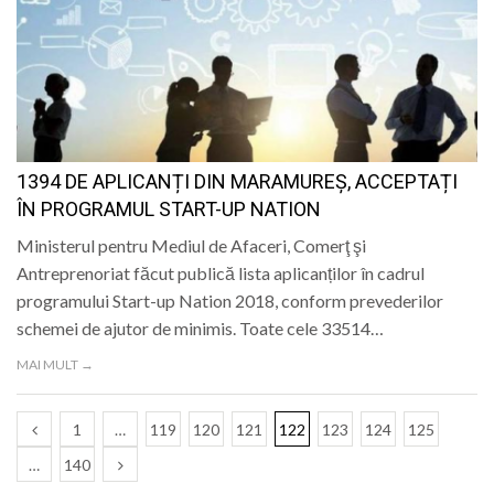
1394 DE APLICANȚI DIN MARAMUREȘ, ACCEPTAȚI
ÎN PROGRAMUL START-UP NATION
Ministerul pentru Mediul de Afaceri, Comerţ şi
Antreprenoriat făcut publică lista aplicanților în cadrul
programului Start-up Nation 2018, conform prevederilor
schemei de ajutor de minimis. Toate cele 33514…
MAI MULT →
1
…
119
120
121
122
123
124
125
…
140