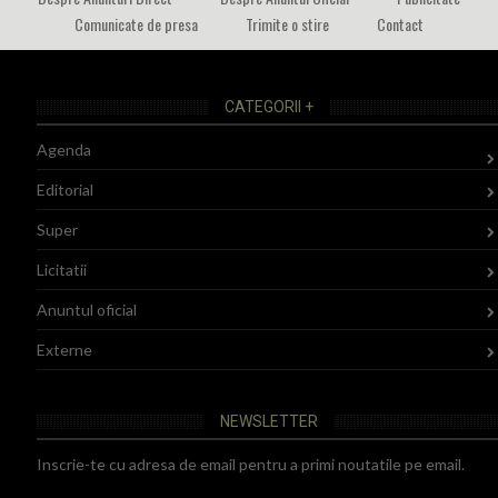
Comunicate de presa
Trimite o stire
Contact
CATEGORII +
Agenda
Editorial
Super
Licitatii
Anuntul oficial
Externe
NEWSLETTER
Inscrie-te cu adresa de email pentru a primi noutatile pe email.