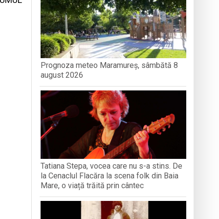
turi și amintiri
iment dedicat marelui voievod, la
ași stres, iar una dezvoltă anxietate,
Prognoza meteo Maramureș, sâmbătă 8
august 2026
opere orașul dintr-o perspectivă diferită
Tatiana Stepa, vocea care nu s-a stins. De
la Cenaclul Flacăra la scena folk din Baia
Mare, o viață trăită prin cântec