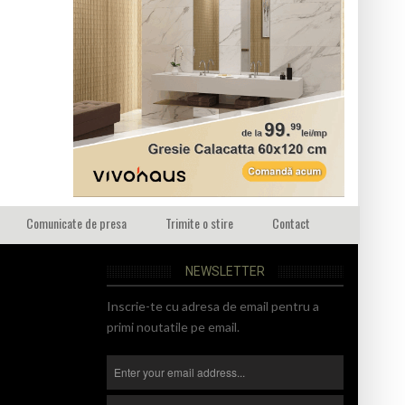
Comunicate de presa
Trimite o stire
Contact
NEWSLETTER
Inscrie-te cu adresa de email pentru a
primi noutatile pe email.