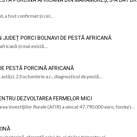
 „Rivulus Pueris” Baia Mare au încheiat o vară plină de aven
, a fost confirmat și cel…
a și Baia Mare: istorie, patrimoniu și memorie” – un even
ÎN JUDEȚ PORCI BOLNAVI DE PESTĂ AFRICANĂ
e Istorie și Arheologie Maramureș
eut Cecilia Ardusătan: De ce două persoane trec prin acel
africană și mai există…
 mai departe?
ca, „ Profa de Geo”, îi invită astăzi pe sigheteni să desc
E DE PESTĂ PORCINĂ AFRICANĂ
 astăzi, 23 octombrie a.c., diagnosticul de pestă…
ENTRU DEZVOLTAREA FERMELOR MICI
rea Investiţiilor Rurale (AFIR) a alocat 47.790.000 euro, fonduri…
RINĂ
ru motorină, aferentă celui de-al doilea trimestru al…