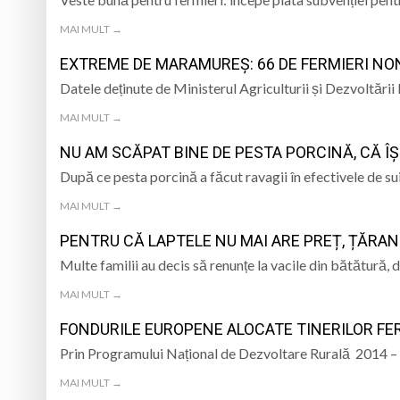
MAI MULT →
EXTREME DE MARAMUREȘ: 66 DE FERMIERI NON
Datele deținute de Ministerul Agriculturii și Dezvoltări
MAI MULT →
NU AM SCĂPAT BINE DE PESTA PORCINĂ, CĂ Î
După ce pesta porcină a făcut ravagii în efectivele de su
MAI MULT →
PENTRU CĂ LAPTELE NU MAI ARE PREȚ, ȚĂRAN
Multe familii au decis să renunțe la vacile din bătătură, 
MAI MULT →
FONDURILE EUROPENE ALOCATE TINERILOR FERM
Prin Programului Național de Dezvoltare Rurală 2014 
MAI MULT →