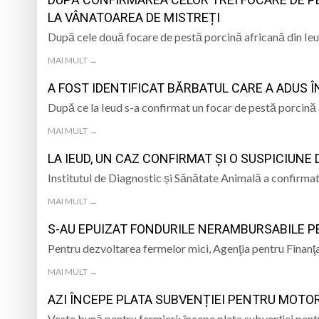
LA VÂNATOAREA DE MISTREȚI
Copiii de la Centrul
După cele două focare de pestă porcină africană din Ieud
„Iancu de Hunedoar
MAI MULT →
A FOST IDENTIFICAT BĂRBATUL CARE A ADUS 
Muzeul Județean d
Psiholog psihoterap
După ce la Ieud s-a confirmat un focar de pestă porcină 
iar cealaltă merge
Andreea-Mihaela Dun
MAI MULT →
LA IEUD, UN CAZ CONFIRMAT ȘI O SUSPICIUN
Institutul de Diagnostic și Sănătate Animală a confirmat
MAI MULT →
S-AU EPUIZAT FONDURILE NERAMBURSABILE P
Pentru dezvoltarea fermelor mici, Agenţia pentru Finanţa
MAI MULT →
AZI ÎNCEPE PLATA SUBVENȚIEI PENTRU MOTO
Veste bună pentru fermieri: începe plata subvenției pent