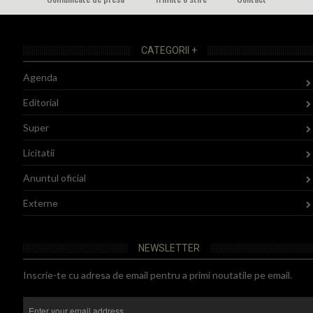
CATEGORII +
Agenda
Editorial
Super
Licitatii
Anuntul oficial
Externe
NEWSLETTER
Inscrie-te cu adresa de email pentru a primi noutatile pe email.