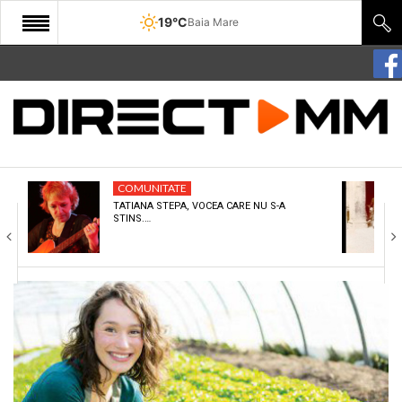
19°C
Baia Mare
START
COMUNITATE
EDITORIAL
COMUNITATE
CULTURA
TATIANA STEPA, VOCEA CARE NU S-A
STINS.…
ECONOMIE
SANATATE
SPORT
SPECIAL
POLITIC