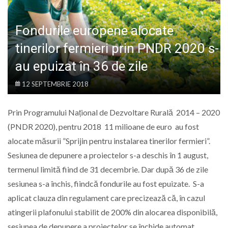
LIFE
Fondurile europene alocate
tinerilor fermieri prin PNDR 2020 s-
au epuizat în 36 de zile
12 SEPTEMBRIE 2018
Prin Programului Național de Dezvoltare Rurală 2014 – 2020
(PNDR 2020), pentru 2018 11 milioane de euro au fost
alocate măsurii ”Sprijin pentru instalarea tinerilor fermieri”.
Sesiunea de depunere a proiectelor s-a deschis în 1 august,
termenul limită fiind de 31 decembrie. Dar după 36 de zile
sesiunea s-a închis, fiindcă fondurile au fost epuizate. S-a
aplicat clauza din regulament care precizează că, în cazul
atingerii plafonului stabilit de 200% din alocarea disponibilă,
sesiunea de depunere a proiectelor se închide automat,