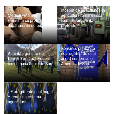
Început de an furtunos în
Medicii veterinari
agricultura românească:
amenință cu proteste
fermierii amenință cu
după tăierile de buget
proteste
România, prinsă pe
Activități gratuite de
nepregătite de noul
formare pentru fermierii
acord comercial cu
din comuna Suciu de Sus
America de Sud
UE pregătește noul buget
– tensiuni pe tema
agriculturii