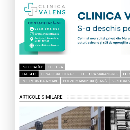
PUBLICAT ÎN:
CULTURA
TAGGED:
CENACLURI LITERARE
CULTURA MARAMURES
ELE
POETĂ DIN BAIA MARE
POEZIE MARAMUREȘEANĂ
SCRIITORI
ARTICOLE SIMILARE