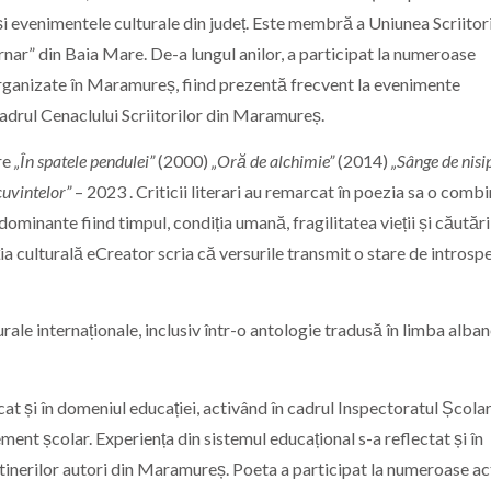
și evenimentele culturale din județ. Este membră a Uniunea Scriitori
nar” din Baia Mare. De-a lungul anilor, a participat la numeroase
re organizate în Maramureș, fiind prezentă frecvent la evenimente
cadrul Cenaclului Scriitorilor din Maramureș.
re
„În spatele pendulei”
(2000)
„Oră de alchimie”
(2014)
„Sânge de nisi
uvintelor”
– 2023 . Criticii literari au remarcat în poezia sa o combi
 dominante fiind timpul, condiția umană, fragilitatea vieții și căutări
ia culturală eCreator scria că versurile transmit o stare de introspe
rale internaționale, inclusiv într-o antologie tradusă în limba alba
cat și în domeniul educației, activând în cadrul
Inspectoratul Școla
nt școlar. Experiența din sistemul educațional s-a reflectat și în
tinerilor autori din Maramureș. Poeta a participat la numeroase act