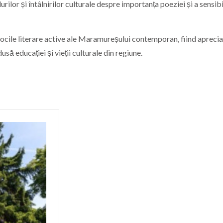
rilor și întâlnirilor culturale despre importanța poeziei și a sensibil
ocile literare active ale Maramureșului contemporan, fiind aprecia
usă educației și vieții culturale din regiune.