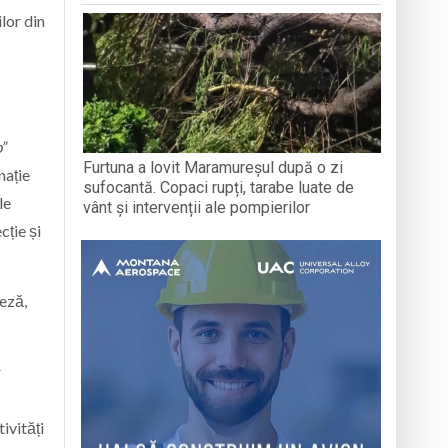
lor din
p”
Furtuna a lovit Maramureșul după o zi
nație
sufocantă. Copaci rupți, tarabe luate de
le
vânt și intervenții ale pompierilor
cție și
neză,
r
ivități