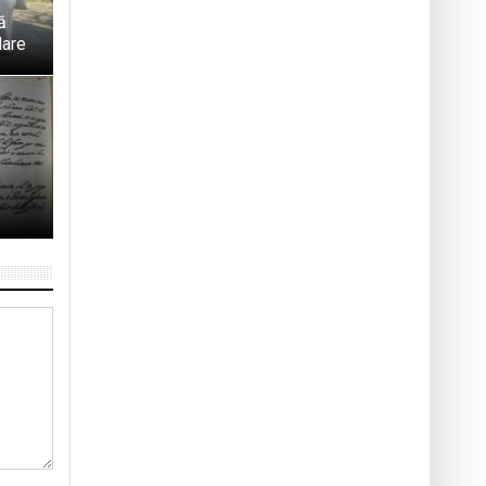
ă
Mare