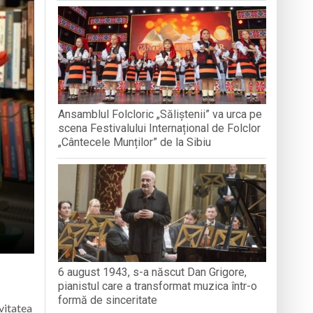
nedoara
a clubului de carte „Legături Literare”
Ansamblul Folcloric „Săliștenii” va urca pe
rieteniei și diversității culturale
scena Festivalului Internațional de Folclor
„Cântecele Munților” de la Sibiu
6 august 1943, s-a născut Dan Grigore,
pianistul care a transformat muzica într-o
formă de sinceritate
vitatea