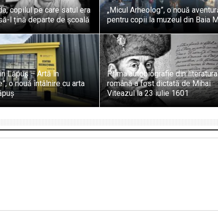
a, copilul pe care satul era
„Micul Arheolog”, o nouă aventur
să-l țină departe de școală
pentru copii la muzeul din Baia 
din Lăpuș – Artă în
Prima autobiografie din literatura
”, o nouă întâlnire cu arta
română a fost dictată de Mihai
ăpuș
Viteazul la 23 iulie 1601