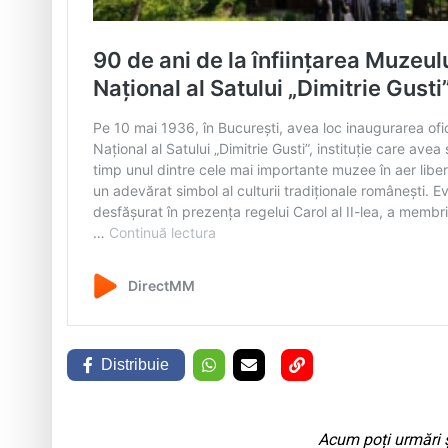
Distribuie
Acum poți urmări ș