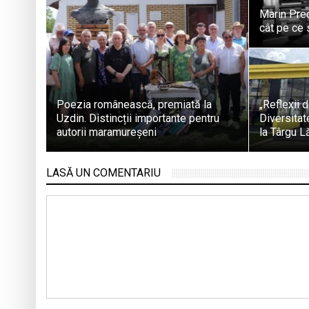
Marin Pred
cât pe ce 
Poezia românească, premiată la
„Reflexii 
Uzdin. Distincții importante pentru
Diversitate
autorii maramureșeni
la Târgu L
LASĂ UN COMENTARIU