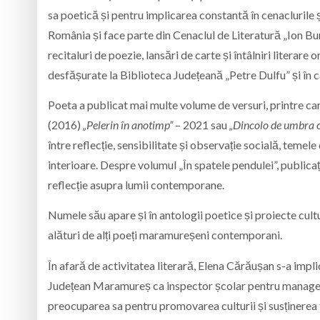
sa poetică și pentru implicarea constantă în cenaclurile 
România și face parte din Cenaclul de Literatură „Ion Bur
recitaluri de poezie, lansări de carte și întâlniri litera
desfășurate la Biblioteca Județeană „Petre Dulfu” și în 
Poeta a publicat mai multe volume de versuri, printre ca
(2016)
„Pelerin în anotimp”
– 2021 sau
„Dincolo de umbra c
între reflecție, sensibilitate și observație socială, temele
interioare. Despre volumul „În spatele pendulei”, publicaț
reflecție asupra lumii contemporane.
Numele său apare și în antologii poetice și proiecte cultu
alături de alți poeți maramureșeni contemporani.
În afară de activitatea literară, Elena Cărăușan s-a impli
Județean Maramureș
ca inspector școlar pentru manageme
preocuparea sa pentru promovarea culturii și susținerea 