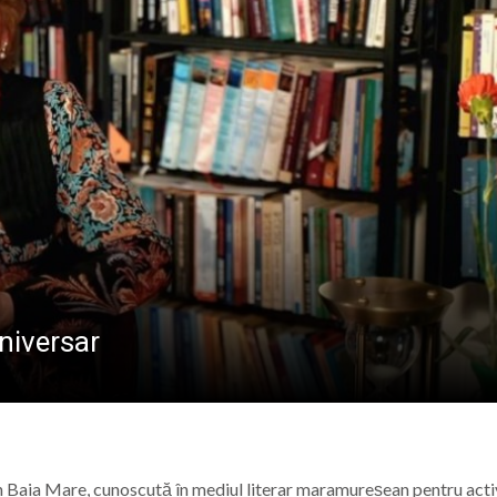
ALE POMPIERILOR
la Baia Mare, la 570 de ani de la moartea lui Iancu de Hu
” se vor desfășura în perioada 14–16 august
lă „Laurențiu Ulici” din Sighet găzduiește o nouă întâlnire 
ie Baia Mare, gazda unui eveniment internațional dedicat p
niversar
n Baia Mare, cunoscută în mediul literar maramureșean pentru acti