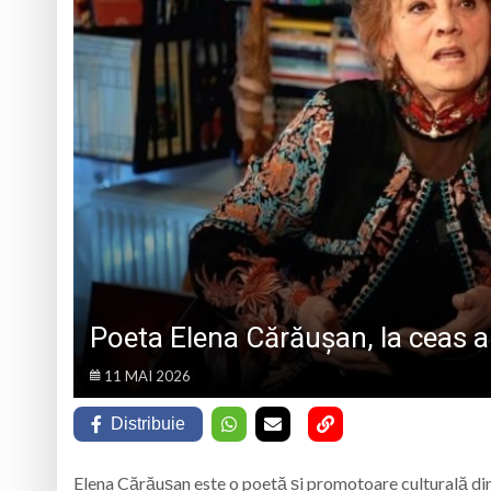
„CÂNTECELE MUNȚILOR” DE LA SIBIU
DE SINCERITATE
Eveniment special 
„Zilele Moiseiului
Biblioteca Municipa
Muzeul de Mineralog
Poeta Elena Cărăușan, la ceas a
11 MAI 2026
Distribuie
Elena Cărăușan este o poetă și promotoare culturală di