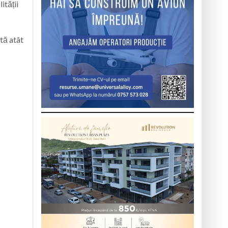
ității
tă atât