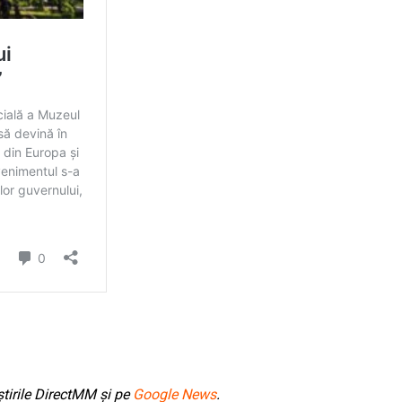
tirile DirectMM și pe
Google News
.