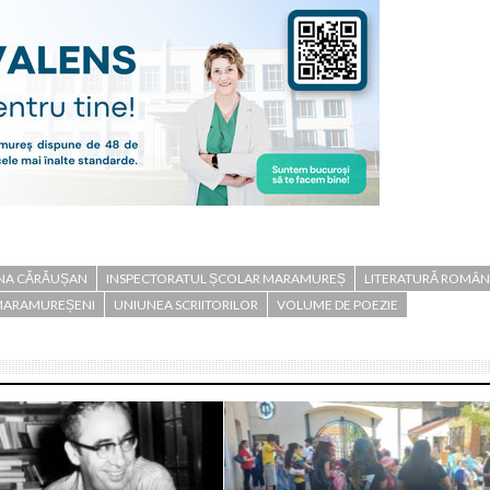
NA CĂRĂUȘAN
INSPECTORATUL ȘCOLAR MARAMUREȘ
LITERATURĂ ROMÂ
 MARAMUREȘENI
UNIUNEA SCRIITORILOR
VOLUME DE POEZIE