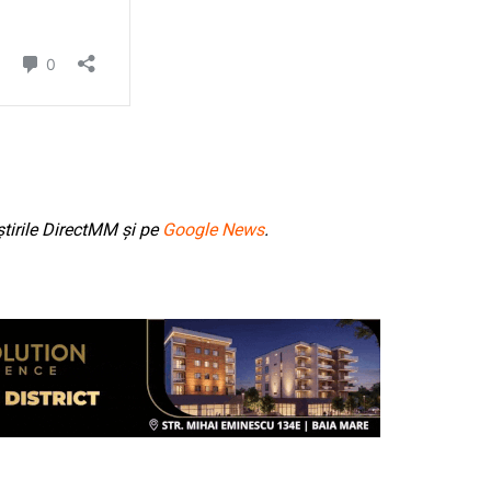
tirile DirectMM și pe
Google News
.