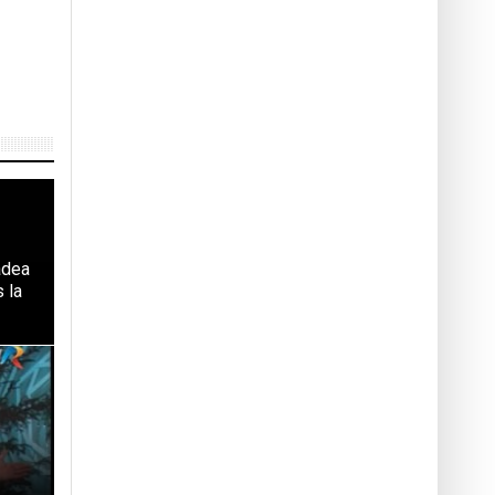
adea
s la