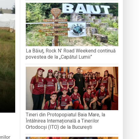
BREB
VOLUNTA
Arhimandritului Sofronie Perța
națională, lansare de carte și momente
La Băiuț, Rock N’ Road Weekend continuă
reni”
povestea de la „Capătul Lumii”
Tineri din Protopopiatul Baia Mare, la
Întâlnirea Internațională a Tinerilor
Ortodocși (ITO) de la București
enilor