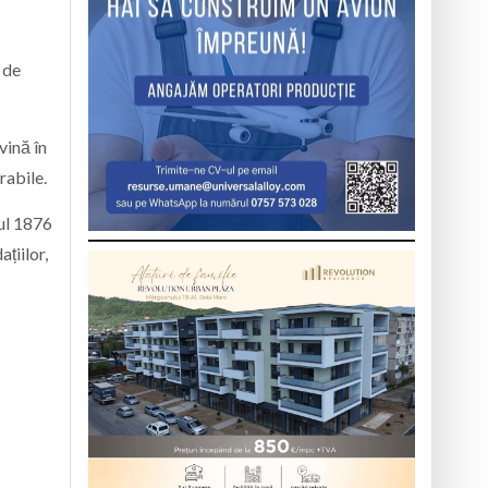
r de
vină în
rabile.
nul 1876
ațiilor,