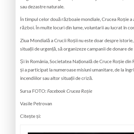
sau dezastre naturale.
În timpul celor două războaie mondiale, Crucea Roșie a avut 
război. În multe locuri din lume, voluntarii au lucrat în con
Ziua Mondială a Crucii Roșii nu este doar despre istorie, c
situații de urgență, să organizeze campanii de donare de s
Și în România, Societatea Națională de Cruce Roșie din R
și a participat la numeroase misiuni umanitare, de la îngrij
incendiilor sau altor situații de criză.
Sursa FOTO:
Facebook Crucea Roșie
Vasile Petrovan
Citește și: