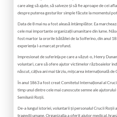
care aleg să ajute, să salveze și să fie aproape de cei afl
despre puterea gesturilor simple făcute la momentul potr
Data de 8 mai nu a fost aleasă întâmplător. Ea marchează
cele mai importante organizații umanitare din lume. Născu
fost martor la ororile bătăliei de la Solferino, din anul 18
experiența l-a marcat profund.
Impresionat de suferința pe care a văzut-o, Henry Dunan
voluntari, care să ofere ajutor victimelor războaielor ind
născut, câțiva ani mai târziu, mișcarea internațională de
În anul 1863 a fost creat Comitetul Internațional al Crucii
timp unul dintre cele mai cunoscute semne ale ajutorului 
Semilunii Roșii.
De-a lungul istoriei, voluntarii și personalul Crucii Roșii
tragedii umane. Organizația a oferit ajutor medical, hran