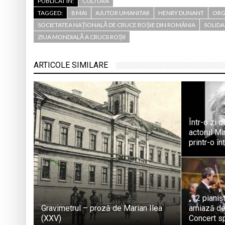
PUBLICAT ÎN:
CULTURA
TAGGED:
8 MAI
AJUTOR UMANITAR
HENRY DUNANT
ORG
SOCIETATEA NAȚIONALĂ DE CRUCE ROȘIE DIN ROMÂNIA
SOLIDA
ZIUA MONDIALĂ A CRUCII ROȘII
ARTICOLE SIMILARE
Într-o zi 
actorul M
printr-o î
„12 pianiș
Gravimetrul – proză de Marian Ilea
amiază de
(XXV)
Concert sp