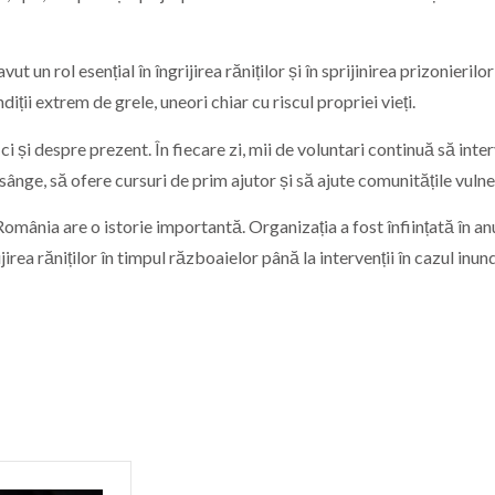
un rol esențial în îngrijirea răniților și în sprijinirea prizonierilo
diții extrem de grele, uneori chiar cu riscul propriei vieți.
i și despre prezent. În fiecare zi, mii de voluntari continuă să inter
ânge, să ofere cursuri de prim ajutor și să ajute comunitățile vulne
omânia are o istorie importantă. Organizația a fost înființată în a
irea răniților în timpul războaielor până la intervenții în cazul inund