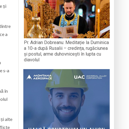
e și
dintre
ce a
Pr. Adrian Dobreanu: Meditație la Duminica
a 10-a după Rusalii – credința, rugăciunea
și postul, arme duhovnicești în lupta cu
diavolul
n
e s-a
nă în
olul
și alte
flicte