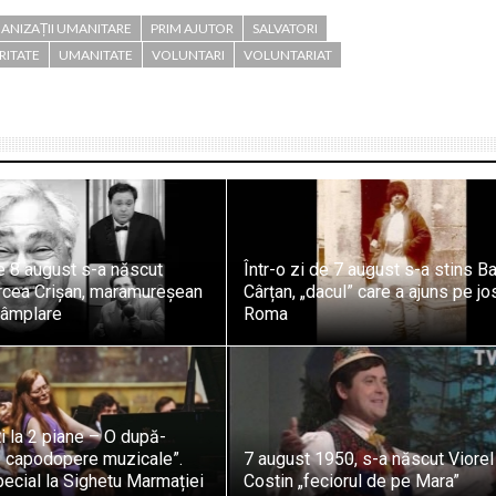
ANIZAȚII UMANITARE
PRIM AJUTOR
SALVATORI
RITATE
UMANITATE
VOLUNTARI
VOLUNTARIAT
de 8 august s-a născut
Într-o zi de 7 august s-a stins B
ircea Crișan, maramureșean
Cârțan, „dacul” care a ajuns pe jo
ntâmplare
Roma
ti la 2 piane – O după-
 capodopere muzicale”.
7 august 1950, s-a născut Viorel
ecial la Sighetu Marmației
Costin „feciorul de pe Mara”