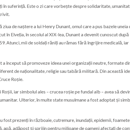
ați în suferință. Este o zi care vorbește despre solidaritate, umanitat
ivit.
 ziua de naștere a lui Henry Dunant, omul care a pus bazele uneia 
t în Elveția, în secolul al XIX-lea, Dunant a devenit cunoscut după 
59. Atunci, mii de soldați răniți au rămas fără îngrijire medicală, iar
t a început să promoveze ideea unei organizații neutre, formate di
iferent de naționalitate, religie sau tabără militară. Din această ide
 Cruce Roșie.
 Roșii, iar simbolul ales – crucea roșie pe fundal alb – avea să devi
umanitar. Ulterior, în multe state musulmane a fost adoptat și simb
 au fost prezenți în războaie, cutremure, inundații, epidemii, foamete 
ă, apă, adăpost și sprijin pentru milioane de oameni afectați de con