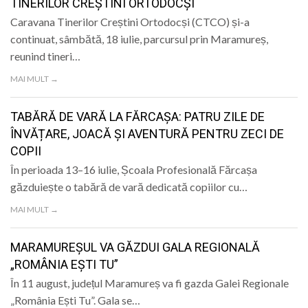
TINERILOR CREȘTINI ORTODOCȘI
Caravana Tinerilor Creștini Ortodocși (CTCO) și-a
continuat, sâmbătă, 18 iulie, parcursul prin Maramureș,
reunind tineri…
MAI MULT →
TABĂRĂ DE VARĂ LA FĂRCAȘA: PATRU ZILE DE
ÎNVĂȚARE, JOACĂ ȘI AVENTURĂ PENTRU ZECI DE
COPII
În perioada 13–16 iulie, Școala Profesională Fărcașa
găzduiește o tabără de vară dedicată copiilor cu…
MAI MULT →
MARAMUREȘUL VA GĂZDUI GALA REGIONALĂ
„ROMÂNIA EȘTI TU”
În 11 august, județul Maramureș va fi gazda Galei Regionale
„România Ești Tu”. Gala se…