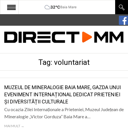
32°C
Baia Mare
START
COMUNITATE
EDITORIAL
Tag:
voluntariat
CULTURA
ECONOMIE
SANATATE
MUZEUL DE MINERALOGIE BAIA MARE, GAZDA UNUI
EVENIMENT INTERNAȚIONAL DEDICAT PRIETENIEI
SPORT
ȘI DIVERSITĂȚII CULTURALE
SPECIAL
Cu ocazia Zilei Internaționale a Prieteniei, Muzeul Județean de
Mineralogie „Victor Gorduza” Baia Mare a…
POLITIC
MAI MULT →