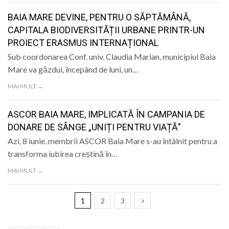
BAIA MARE DEVINE, PENTRU O SĂPTĂMÂNĂ,
CAPITALA BIODIVERSITĂȚII URBANE PRINTR-UN
PROIECT ERASMUS INTERNAȚIONAL
Sub coordonarea Conf. univ. Claudia Marian, municipiul Baia
Mare va găzdui, începând de luni, un…
MAI MULT →
ASCOR BAIA MARE, IMPLICATĂ ÎN CAMPANIA DE
DONARE DE SÂNGE „UNIȚI PENTRU VIAȚĂ”
Azi, 8 iunie, membrii ASCOR Baia Mare s-au întâlnit pentru a
transforma iubirea creștină în…
MAI MULT →
1
2
3