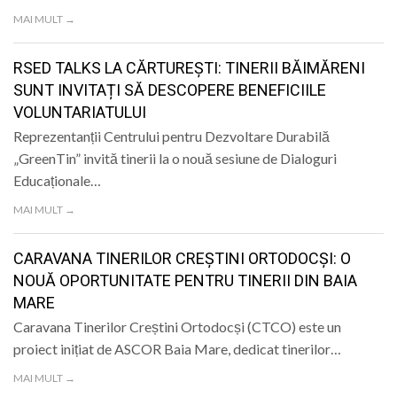
MAI MULT →
RSED TALKS LA CĂRTUREȘTI: TINERII BĂIMĂRENI
SUNT INVITAȚI SĂ DESCOPERE BENEFICIILE
VOLUNTARIATULUI
Reprezentanții Centrului pentru Dezvoltare Durabilă
„GreenTin” invită tinerii la o nouă sesiune de Dialoguri
Educaționale…
MAI MULT →
CARAVANA TINERILOR CREȘTINI ORTODOCȘI: O
NOUĂ OPORTUNITATE PENTRU TINERII DIN BAIA
MARE
Caravana Tinerilor Creștini Ortodocși (CTCO) este un
proiect inițiat de ASCOR Baia Mare, dedicat tinerilor…
MAI MULT →