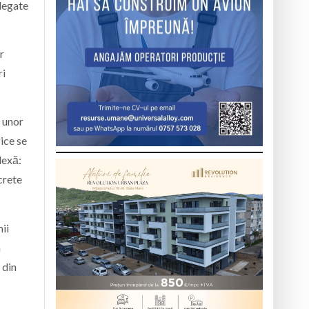
 legate
r
ri
a unor
ice se
lexă:
crete
mii
a
 din