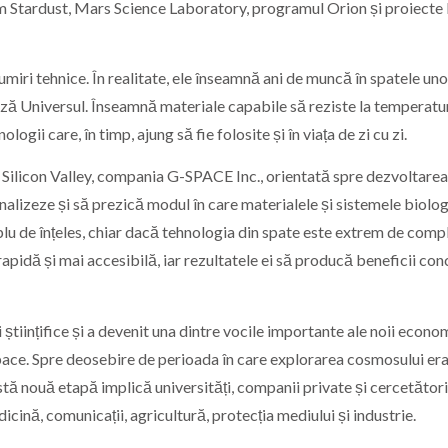
ecum Stardust, Mars Science Laboratory, programul Orion și proiecte
miri tehnice. În realitate, ele înseamnă ani de muncă în spatele uno
ză Universul. Înseamnă materiale capabile să reziste la temperatu
ogii care, în timp, ajung să fie folosite și în viața de zi cu zi.
n Silicon Valley, compania G-SPACE Inc., orientată spre dezvoltare
analizeze și să prezică modul în care materialele și sistemele biolog
plu de înțeles, chiar dacă tehnologia din spate este extrem de comp
rapidă și mai accesibilă, iar rezultatele ei să producă beneficii con
 științifice și a devenit una dintre vocile importante ale noii econo
ace. Spre deosebire de perioada în care explorarea cosmosului er
tă nouă etapă implică universități, companii private și cercetători
icină, comunicații, agricultură, protecția mediului și industrie.