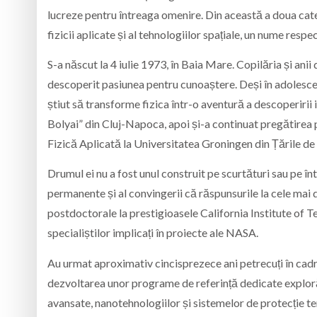
lucreze pentru întreaga omenire. Din această a doua ca
fizicii aplicate și al tehnologiilor spațiale, un nume respec
S-a născut la 4 iulie 1973, în Baia Mare. Copilăria și anii 
descoperit pasiunea pentru cunoaștere. Deși în adolescenț
știut să transforme fizica într-o aventură a descoperirii 
Bolyai” din Cluj-Napoca, apoi și-a continuat pregătirea pr
Fizică Aplicată la Universitatea Groningen din Țările de 
Drumul ei nu a fost unul construit pe scurtături sau pe înt
permanente și al convingerii că răspunsurile la cele mai 
postdoctorale la prestigioasele California Institute of Te
specialiștilor implicați în proiecte ale NASA.
Au urmat aproximativ cincisprezece ani petrecuți în cadru
dezvoltarea unor programe de referință dedicate explorăr
avansate, nanotehnologiilor și sistemelor de protecție ter