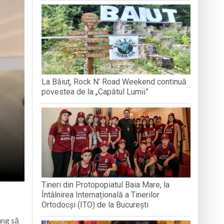
BREB
VOLUNTA
Arhimandritului Sofronie Perța
națională, lansare de carte și momente
La Băiuț, Rock N’ Road Weekend continuă
reni”
povestea de la „Capătul Lumii”
Tineri din Protopopiatul Baia Mare, la
Întâlnirea Internațională a Tinerilor
Ortodocși (ITO) de la București
ung să