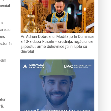
meniul
-a
care au
beș-
Pr. Adrian Dobreanu: Meditație la Duminica
a 10-a după Rusalii – credința, rugăciunea
octor în
și postul, arme duhovnicești în lupta cu
diavolul
ății
elor
ră.