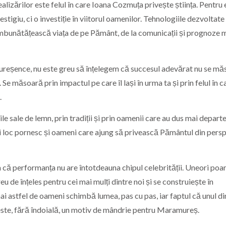
lizărilor este felul în care Ioana Cozmuța privește știința. Pentru 
stigiu, ci o investiție în viitorul oamenilor. Tehnologiile dezvoltate
 îmbunătățească viața de pe Pământ, de la comunicații și prognoze
ureșence, nu este greu să înțelegem că succesul adevărat nu se m
t. Se măsoară prin impactul pe care îl lași în urma ta și prin felul în c
.
e sale de lemn, prin tradiții și prin oamenii care au dus mai depart
lași loc pornesc și oameni care ajung să privească Pământul din pers
m că performanța nu are întotdeauna chipul celebrității. Uneori poa
u de înțeles pentru cei mai mulți dintre noi și se construiește în
i astfel de oameni schimbă lumea, pas cu pas, iar faptul că unul di
este, fără îndoială, un motiv de mândrie pentru Maramureș.