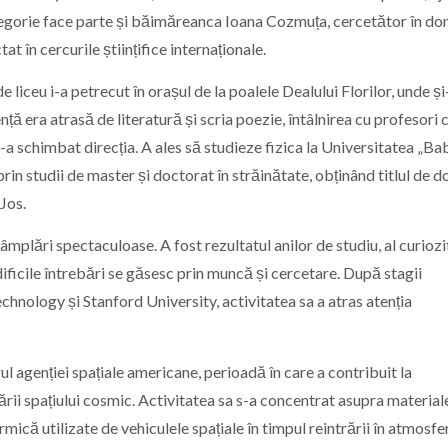
tegorie face parte și băimăreanca Ioana Cozmuța, cercetător în do
tat în cercurile științifice internaționale.
de liceu i-a petrecut în orașul de la poalele Dealului Florilor, unde și
ă era atrasă de literatură și scria poezie, întâlnirea cu profesori 
i-a schimbat direcția. A ales să studieze fizica la Universitatea „Ba
in studii de master și doctorat în străinătate, obținând titlul de d
Jos.
âmplări spectaculoase. A fost rezultatul anilor de studiu, al curiozit
dificile întrebări se găsesc prin muncă și cercetare. După stagii
chnology și Stanford University, activitatea sa a atras atenția
l agenției spațiale americane, perioadă în care a contribuit la
ii spațiului cosmic. Activitatea sa s-a concentrat asupra material
mică utilizate de vehiculele spațiale în timpul reintrării în atmosfe