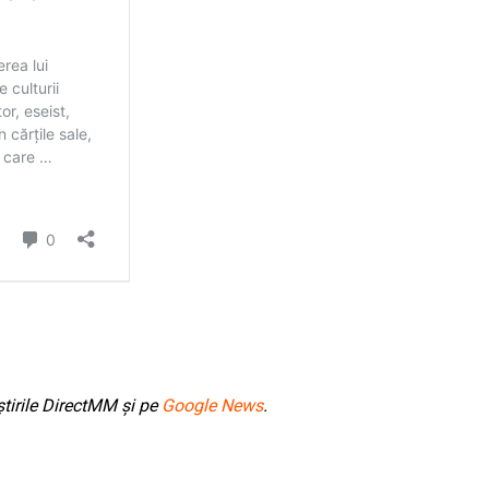
tirile DirectMM și pe
Google News
.