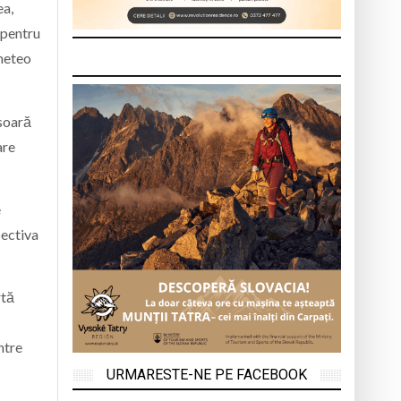
ea,
 pentru
 meteo
ăsoară
are
e
pectiva
rtă
ntre
URMARESTE-NE PE FACEBOOK