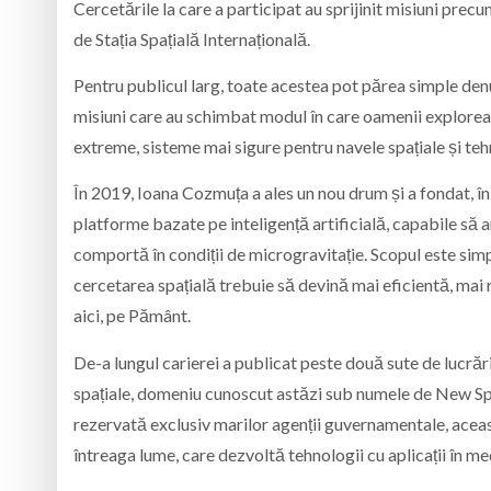
Cercetările la care a participat au sprijinit misiuni pr
de Stația Spațială Internațională.
Pentru publicul larg, toate acestea pot părea simple denu
misiuni care au schimbat modul în care oamenii explorea
extreme, sisteme mai sigure pentru navele spațiale și tehnol
În 2019, Ioana Cozmuța a ales un nou drum și a fondat, î
platforme bazate pe inteligență artificială, capabile să 
comportă în condiții de microgravitație. Scopul este sim
cercetarea spațială trebuie să devină mai eficientă, mai 
aici, pe Pământ.
De-a lungul carierei a publicat peste două sute de lucrări
spațiale, domeniu cunoscut astăzi sub numele de New Sp
rezervată exclusiv marilor agenții guvernamentale, aceas
întreaga lume, care dezvoltă tehnologii cu aplicații în med