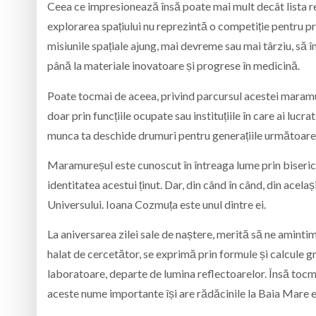
Ceea ce impresionează însă poate mai mult decât lista rea
explorarea spațiului nu reprezintă o competiție pentru pre
misiunile spațiale ajung, mai devreme sau mai târziu, să
până la materiale inovatoare și progrese în medicină.
Poate tocmai de aceea, privind parcursul acestei maram
doar prin funcțiile ocupate sau instituțiile în care ai lucra
munca ta deschide drumuri pentru generațiile următoare
Maramureșul este cunoscut în întreaga lume prin bisericil
identitatea acestui ținut. Dar, din când în când, din ace
Universului. Ioana Cozmuța este unul dintre ei.
La aniversarea zilei sale de naștere, merită să ne aminti
halat de cercetător, se exprimă prin formule și calcule gre
laboratoare, departe de lumina reflectoarelor. Însă tocma
aceste nume importante își are rădăcinile la Baia Mare 