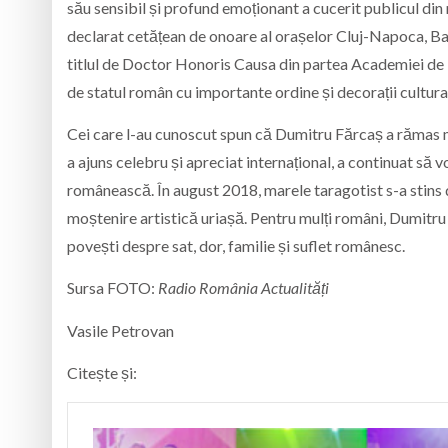
său sensibil și profund emoționant a cucerit publicul din 
declarat cetățean de onoare al orașelor Cluj-Napoca, Baia
titlul de Doctor Honoris Causa din partea Academiei de 
de statul român cu importante ordine și decorații cultura
Cei care l-au cunoscut spun că Dumitru Fărcaș a rămas 
a ajuns celebru și apreciat internațional, a continuat să
românească. În august 2018, marele taragotist s-a stins d
moștenire artistică uriașă. Pentru mulți români, Dumitru
povești despre sat, dor, familie și suflet românesc.
Sursa FOTO:
Radio România Actualități
Vasile Petrovan
Citește și: