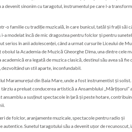
u a devenit sinonim cu taragotul, instrumentul pe care l-a transform
-o familie cu tradiție muzicală, în care bunicul, tatăl și frații săi 
ă i-a modelat încă de mic dragostea pentru folclor și pentru sunete
t serios în anii adolescenței, când a urmat cursurile Liceului de M
t oboiul la
Academia de Muzică Gheorghe Dima
, una dintre cele m
sa academică era legată de muzica clasică, destinul său avea să fie d
, dezvoltând un stil aparte, inconfundabil.
lul Maramureșul
din Baia Mare, unde a fost instrumentist și solist.
ai târziu a preluat conducerea artistică a Ansamblului „Mărțișorul” 
t ansamblu a susținut spectacole în țară și peste hotare, contribuin
ii.
eri de folclor, aranjamente muzicale, spectacole pentru radio și
le autentice. Sunetul taragotului său a devenit ușor de recunoscut, ia