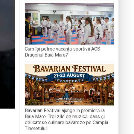
GRAND PRIX ROMÂNIA 2026, ÎN ALBA
e
 avansează conform graficului
Cum își petrec vacanța sportivii ACS
Dragonul Baia Mare?
Bavarian Festival ajunge în premieră la
Baia Mare: Trei zile de muzică, dans și
delicatese culinare bavareze pe Câmpia
Tineretului