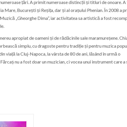
numeroase țări. A primit numeroase distincții și titluri de onoare. A
 Mare, București și Reșița, dar și al orașului Phenian. În 2008 a p
Muzică „Gheorghe Dima”, iar activitatea sa artistică a fost recom
le.
mereu apropiat de oameni și de rădăcinile sale maramureșene. Chi
 vorbească simplu, cu dragoste pentru tradiție și pentru muzica pop
in viață la Cluj-Napoca, la vârsta de 80 de ani, lăsând în urmă o
 Fărcaș nu a fost doar un muzician, ci vocea unui instrument care a