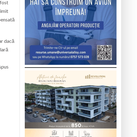
 fost
rimit
pensată
ar dacă
ulară
 spus