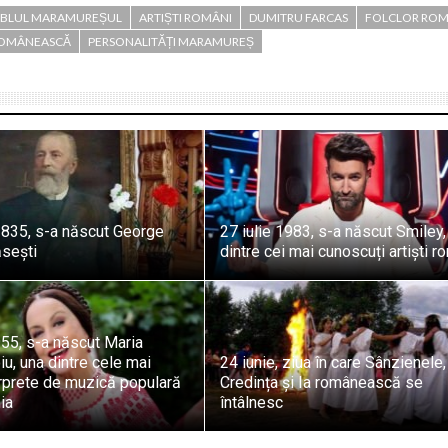
BLUL MARAMUREȘUL
ARTIȘTI ROMÂNI
DUMITRU FARCAS
FOLCLOR RO
ROMÂNEASCĂ
PERSONALITĂȚI MARAMUREȘ
1835, s-a născut George
27 iulie 1983, s-a născut Smiley,
sești
dintre cei mai cunoscuți artiști r
955, s-a născut Maria
u, una dintre cele mai
24 iunie, ziua în care Sânzienele,
erprete de muzică populară
Credința și Ia românească se
ia
întâlnesc