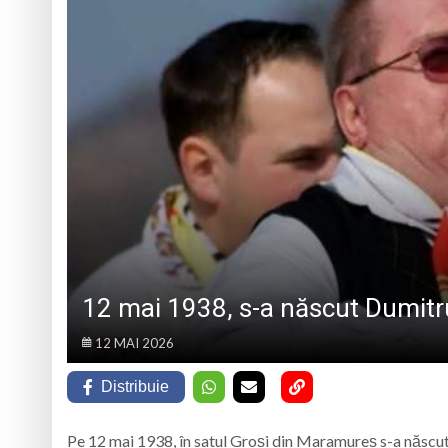
BAVAREZE PE CÂMPIA T
Muzeul Satului din 
9 august 1953, a f
Lucrări de eficien
Prognoza meteo M
12 mai 1938, s-a născut Dumitr
12 MAI 2026
Distribuie
Pe 12 mai 1938, în satul Groși din Maramureș s-a născu