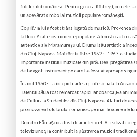
folclorului românesc. Pentru generații întregi, numele să
un adevărat simbol al muzicii populare românești.
Copilăria lui a fost strâns legată de muzică. Provenea dintr
la fluier și alte instrumente populare. Atmosfera din cas
autentice ale Maramureșului. Drumul său artistic a începu
din Cluj-Napoca. Mai târziu, între 1962 și 1967, a studia
importante instituții muzicale din țară. Deși pregătirea 
de taragot, instrument pe care l-a învățat aproape singur
În anul 1960 și-a început cariera profesională la
Ansamb
Talentul său a fost remarcat rapid, iar doar câțiva ani m
de Cultură a Studenților din Cluj-Napoca. Alături de aces
promovarea folclorului românesc pe marile scene ale lum
Dumitru Fărcaș nu a fost doar interpret. A realizat culeg
televiziune și a contribuit la păstrarea muzicii tradiționa