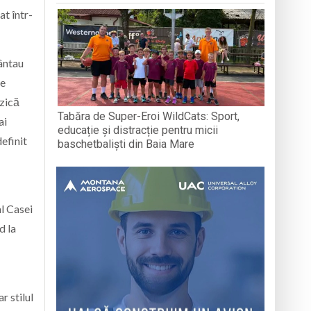
at într-
cântau
le
uzică
Tabăra de Super-Eroi WildCats: Sport,
ai
educație și distracție pentru micii
efinit
baschetbaliști din Baia Mare
al Casei
d la
r stilul