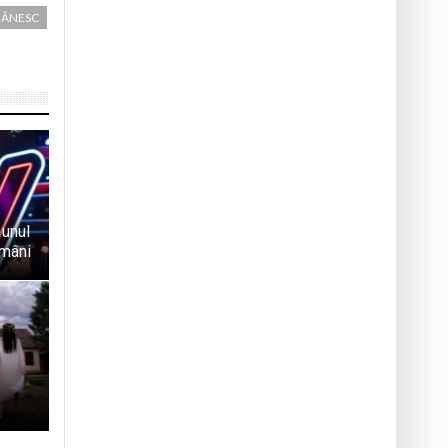
MÂNESC
 unul
omâni