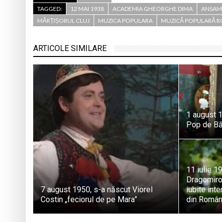
TAGGED:
12 MAI 1938
ACADEMIA GHEORGHE DIMA
ANSAM
MĂRȚIȘORUL CLUJ
MUZICA POPULARA
MUZICĂ POPULARĂ 
ARTICOLE SIMILARE
1 august 
Pop de Bă
11 iulie 1
Dragomiroi
7 august 1950, s-a născut Viorel
iubite int
Costin „feciorul de pe Mara”
din Român