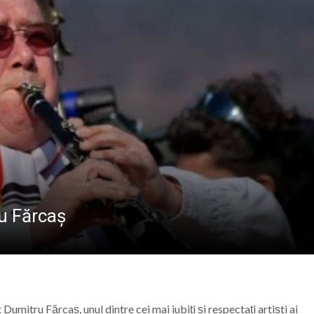
INERETULUI
Baia Mare, vizitat de numeroși turiști din țară și străinătat
ost inaugurat Stadionul „23 August” din Baia Mare
tizare energetică la Școala Generală din Bușag. Proiectul
aramureș, duminică 9 august 2026
u Fărcaș
t
Dumitru Fărcaș,
unul dintre cei mai iubiți și respectați artiști ai