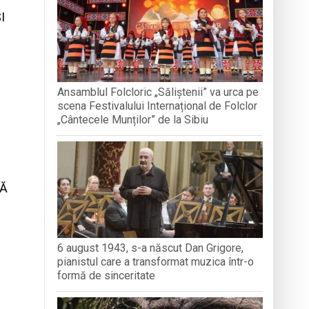
I
nedoara
a clubului de carte „Legături Literare”
Ansamblul Folcloric „Săliștenii” va urca pe
scena Festivalului Internațional de Folclor
rieteniei și diversității culturale
„Cântecele Munților” de la Sibiu
CĂ
6 august 1943, s-a născut Dan Grigore,
pianistul care a transformat muzica într-o
formă de sinceritate