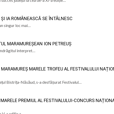
succes județul la cea de-a XI-a ediție…
ȚA ȘI IA ROMÂNEASCĂ SE ÎNTÂLNESC
-un singur loc mai…
PRETUL MARAMUREȘEAN ION PETREUȘ
, îndrăgitul interpret…
N MARAMUREȘ MARELE TROFEU AL FESTIVALULUI NAȚIO
dețul Bistrița-Năsăud, s-a desfășurat Festivalul…
 MARELE PREMIUL AL FESTIVALULUI-CONCURS NAȚION
a V-a ediție a…