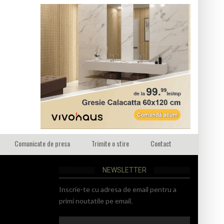
Comunicate de presa
Trimite o stire
Contact
NEWSLETTER
Inscrie-te cu adresa de email pentru a
primi noutatile pe email.