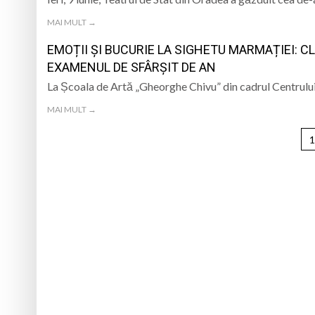
MAI MULT →
EMOȚII ȘI BUCURIE LA SIGHETU MARMAȚIEI: C
EXAMENUL DE SFÂRȘIT DE AN
La Școala de Artă „Gheorghe Chivu” din cadrul Centrului
MAI MULT →
1