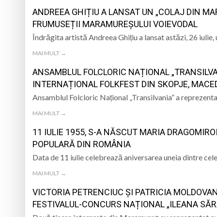
„CÂNTECELE MUNȚILOR” DE LA SIBIU
DE SINCERITATE
ANDREEA GHIȚIU A LANSAT UN „COLAJ DIN MA
Eveniment special 
FRUMUSEȚII MARAMUREȘULUI VOIEVODAL
Îndrăgita artistă Andreea Ghițiu a lansat astăzi, 26 iuli
„Zilele Moiseiului
MAI MULT →
Biblioteca Municipa
ANSAMBLUL FOLCLORIC NAȚIONAL „TRANSILVAN
Muzeul de Mineralog
INTERNAȚIONAL FOLKFEST DIN SKOPJE, MACE
Ansamblul Folcloric Național „Transilvania” a reprezenta
MAI MULT →
11 IULIE 1955, S-A NĂSCUT MARIA DRAGOMIRO
POPULARĂ DIN ROMÂNIA
Data de 11 iulie celebrează aniversarea uneia dintre cel
MAI MULT →
VICTORIA PETRENCIUC ȘI PATRICIA MOLDOVA
FESTIVALUL-CONCURS NAȚIONAL „ILEANA SĂR