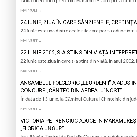
Două tinere interprete din Maramureș au reprezentat cu 
MAI MULT →
24 IUNIE, ZIUA ÎN CARE SÂNZIENELE, CREDIN
24 iunie este una dintre acele zile care par să adune într
MAI MULT →
22 IUNIE 2002, S-A STINS DIN VIAȚĂ INTER
22 iunie este ziua în care s-a stins din viață, în anul 2002
MAI MULT →
ANSAMBLUL FOLCLORIC „LEORDENII” A ADUS Î
CONCURS „CÂNTEC DIN ARDEALU’ NOST”
În data de 13 iunie, la Căminul Cultural Chintelnic din ju
MAI MULT →
VICTORIA PETRENCIUC ADUCE ÎN MARAMUREȘ
„FLORICA UNGUR”
Ieri, 9 iunie, Teatrul de Stat din Oradea a găzduit cea de-