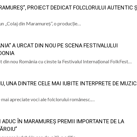
ALE POMPIERILOR
RAMUREȘ”, PROIECT DEDICAT FOLCLORULUI AUTENTIC Ș
la Baia Mare, la 570 de ani de la moartea lui Iancu de Hu
e, un „Colaj din Maramureș”, o producție…
” se vor desfășura în perioada 14–16 august
lă „Laurențiu Ulici” din Sighet găzduiește o nouă întâlnire 
IA” A URCAT DIN NOU PE SCENA FESTIVALULUI
ie Baia Mare, gazda unui eveniment internațional dedicat p
DONIA
t din nou România cu cinste la Festivalul Internațional FolkFest…
IU, UNA DINTRE CELE MAI IUBITE INTERPRETE DE MUZI
e mai apreciate voci ale folclorului românesc.…
N ADUC ÎN MARAMUREȘ PREMII IMPORTANTE DE LA
ĂROIU”