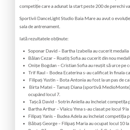
competiție care a adunat la start peste 200 de perechi va
Sportivii
DanceLight Studio
Baia Mare au avut o evoluți
sala de antrenament.
Iată rezultatele obținute:
Soponar David – Bartha Izabella au cucerit medalia 
Bălan Cezar – Roatiș Sofia au cucerit din nou medali
Onișe Bogdan – Cristian Sofia au reușit să urce pe c
Trif Raul – Bodea Ecaterina s-au calificat în finala 
Filipaș Yustin – Bota Antonia au fost la un pas de ca
Birta Matei – Tamaș Diana (sportivă MedioMonte) au f
ocupând locul 7.
Tașcă David – Sotrin Aniella au încheiat competița p
Bartha Arthur – Vlaicu Ynna s-au clasat pe locul 9 la 
Filipaș Yanis – Budea Adela au încheiat competiția p
Băbaș George – Filipaș Maria au ocupat locul 10 la