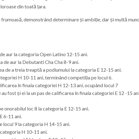
loroase din toată țara.
e frumoasă, demonstrând determinare și ambiție, dar și multă munc
de aur la categoria Open Latino 12-15 ani.
a de aur la Debutanti Cha Cha 8-9 ani.
ea de a treia treaptă a podiumului la categoria E 12-15 ani.
categoriei H 10-11 ani, terminând competiția pe locul 6.
lificarea în finala categoriei H 12-13 ani, ocupând locul 7
ost și ei la un pas de calificarea în finala categoriei E 12 -15 ani
e onorabilul loc 8 la categoria E 12-15 ani.
E 6-11 ani.
e locul 9 la categoria H 14-15 ani.
 categoria H 10-11 ani.