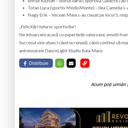
Borșe Răzvan – Borsa Ilaria ( sportivă Galactic) au o
Tofan Luca (sportiv MedioMonte) – Ilea Camelia s-au
Nagy Erik – Vecean Maia s-au clasat pe locul 5, resp
„Felicitări tuturor sportivilor!
Ne întoarcem acasă cu experiențe valoroase, emoții frumoa
Succesul vine atunci când nu renunți, când continui să munc
antrenoarele
DanceLight Studio
Baia Mare.
Distribuie
Acum poți urmări ș