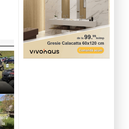
iere
 la