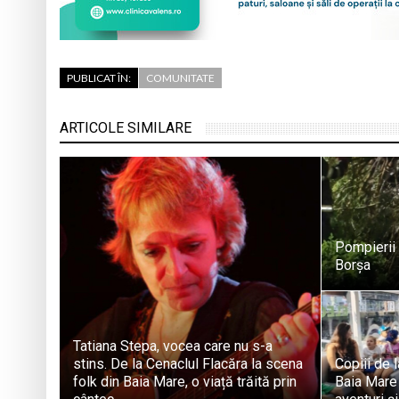
PUBLICAT ÎN:
COMUNITATE
ARTICOLE SIMILARE
Pompierii 
Borșa
Tatiana Stepa, vocea care nu s-a
stins. De la Cenaclul Flacăra la scena
Copiii de 
folk din Baia Mare, o viață trăită prin
Baia Mare 