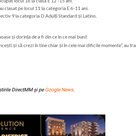
cupat locul 16 la clasa E 12 -15 ani.
 clasat pe locul 11 la categoria E 6-11 ani.
ectiv 9 la categoria D Adulți Standard și Latino.
se și dorința de a fi din ce în ce mai buni!
ești și să crezi în tine chiar și în cele mai dificile momente”, au tr
tirile DirectMM și pe
Google News
.