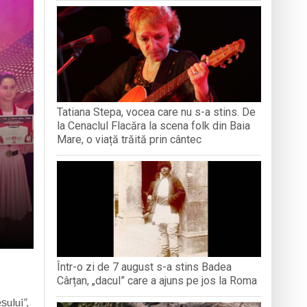
iment dedicat marelui voievod, la
ași stres, iar una dezvoltă anxietate,
opere orașul dintr-o perspectivă diferită
Tatiana Stepa, vocea care nu s-a stins. De
ați propriul talisman „prinzător de vise”
la Cenaclul Flacăra la scena folk din Baia
Mare, o viață trăită prin cântec
Într-o zi de 7 august s-a stins Badea
Cârțan, „dacul” care a ajuns pe jos la Roma
ului”,