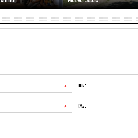
 amintiri
Muzeul Satului
*
NUME
*
EMAIL