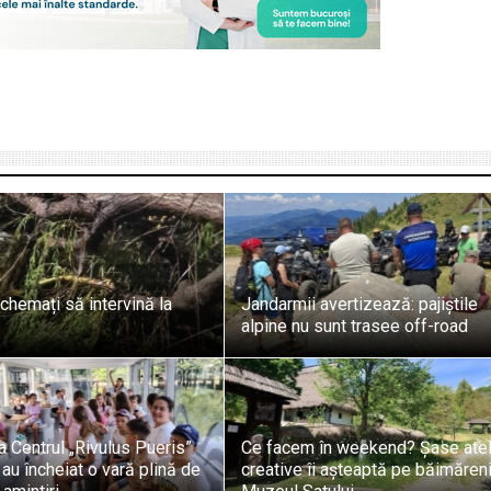
chemați să intervină la
Jandarmii avertizează: pajiștile
alpine nu sunt trasee off-road
la Centrul „Rivulus Pueris”
Ce facem în weekend? Șase atel
au încheiat o vară plină de
creative îi așteaptă pe băimăreni