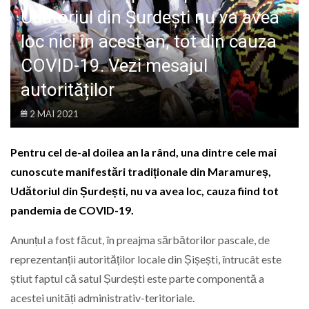
LIFE
Udătoriul din Șurdești nu va avea
loc nici în acest an, tot din cauza
COVID-19. Vezi mesajul
autorităților
2 MAI 2021
Pentru cel de-al doilea an la rând, una dintre cele mai
cunoscute manifestări tradiționale din Maramureș,
Udătoriul din Șurdești, nu va avea loc, cauza fiind tot
pandemia de COVID-19.
Anunțul a fost făcut, în preajma sărbătorilor pascale, de
reprezentanții autorităților locale din Șișești, întrucât este
știut faptul că satul Șurdești este parte componentă a
acestei unități administrativ-teritoriale.