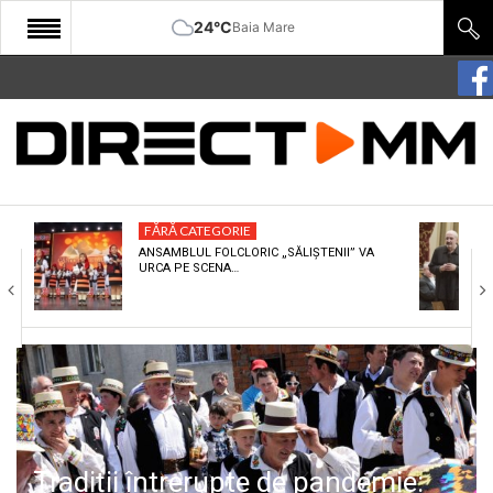
24°C
Baia Mare
START
COMUNITATE
EDITORIAL
FĂRĂ CATEGORIE
CULTURA
ANSAMBLUL FOLCLORIC „SĂLIȘTENII” VA
URCA PE SCENA…
ECONOMIE
SANATATE
SPORT
SPECIAL
POLITIC
Tradiții întrerupte de pandemie: