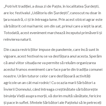
„Potrivit tradiției, a doua zi de Paște, în localitatea Șurdești,
are loc festivalul ,,Udătoriu din Șurdești”, cunoscut nu doar în
țara noastră, ci și în întreaga lume. Prin acest obicei agrar este
sărbătorit cel mai harnic om din sat, primul care a ieșit la arat.
Totodată, acest eveniment marchează începutul primăverii și
reînvierea naturii.
Din cauza restricțiilor impuse de pandemie, care încă sunt în
vigoare, acest festival nu se va desfășura anul acesta. Sperăm
că anul viitor situația ne va permite să reluăm organizarea
acestui frumos eveniment care face parte din tradiția comunei
noastre. Urăm tuturor celor care desfășoară activități
agricole un an cât mai rodnic! Cu ocazia marii Sărbători a
Învierii Domnului, când întreaga creștinătate sărbătorește
biruința Vieții asupra morții, vă dorim multă sănătate, fericire
și pace în suflet. Sfintele Sărbători ale Paștelui să le petreceți