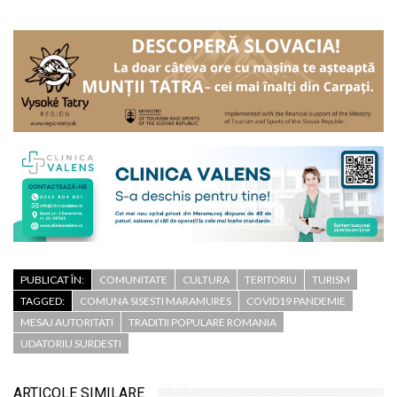
PUBLICAT ÎN:
COMUNITATE
CULTURA
TERITORIU
TURISM
TAGGED:
COMUNA SISESTI MARAMURES
COVID19 PANDEMIE
MESAJ AUTORITATI
TRADITII POPULARE ROMANIA
UDATORIU SURDESTI
ARTICOLE SIMILARE