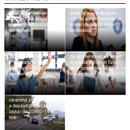
Organizația Mondială a
Dr. Beatrice Mahler:
Sănătății: „Pacientul
Evoluția pandemiei de
zero” al pandemiei de
gripă spaniolă de acum
COVID-19 ar putea fi un
100 de ani nu mai este un
angajat al laboratorului
model de natură să ne
din Wuhan
liniștească
Situația actualizată: Cum
se vor desfășura
cursurile în fiecare
Decizie CNSU: Toți elevii
localitate din Maramureș,
din anii terminali se întorc
în perioada 5-7 mai. Vezi
la școală în format fizic,
lista completă, în funcție
dacă localitatea nu este
de scenarii
în carantină
Actualizare: Măsură
previzibilă: Comuna
Petrova intră, din nou, în
carantină zonală, după ce
a depășit pragul de 5
cazuri de COVID-19 la
mie