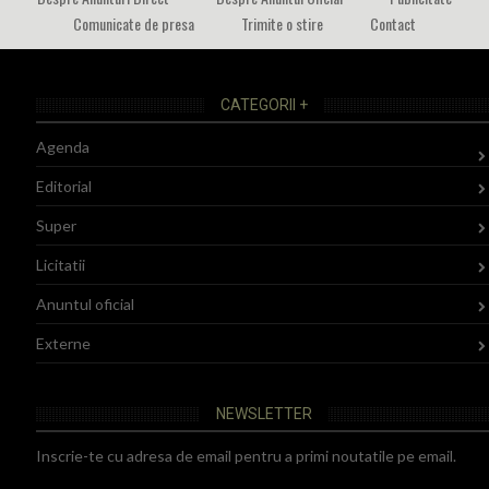
Comunicate de presa
Trimite o stire
Contact
CATEGORII +
Agenda
Editorial
Super
Licitatii
Anuntul oficial
Externe
NEWSLETTER
Inscrie-te cu adresa de email pentru a primi noutatile pe email.