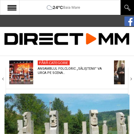
24°C
Baia Mare
START
COMUNITATE
EDITORIAL
FĂRĂ CATEGORIE
CULTURA
ANSAMBLUL FOLCLORIC „SĂLIȘTENII” VA
URCA PE SCENA…
ECONOMIE
SANATATE
SPORT
SPECIAL
POLITIC