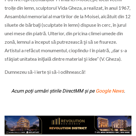
troițe din lemn, sculptorul Vida Gheza, a realizat, în anul 1967,
Ansamblul memorial al martirilor de la Moisei,
alcătuit din 12
siluete de bărbaţi (sculptate în lemn) dispuse în cerc, în jurul
unei mese din piatră. Ulterior, din pricina climei umede din
zonă, lemnul a început să putrezească şi să se fisureze.
Artistul a refăcut monumentul, cioplindu-l în piatră, „dar s-a
sfâşiat unitatea iniţială dintre material şi idee” (V. Gheza).
Dumnezeu să-i ierte și să-i odihnească!
Acum poți urmări știrile DirectMM și pe
Google News
.