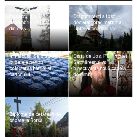
În Târgu Lăpuș: Omagiu
adus martirilor căzuți în
masacrul din 5
Dragomireşti a fost
decembrie 1918 în piața
declarat „oraş martir” al
din oraș
luptei anticomuniste
În Fărcașa: Se distribuie
Oarța de Jos: PS Timotei
pubelele pentru
Sătmăreanul va
colectarea hârtiei și
binecuvânta nouă capelă
cartonului
de cimitir
Diplome de cetățean de
onoare la Borșa