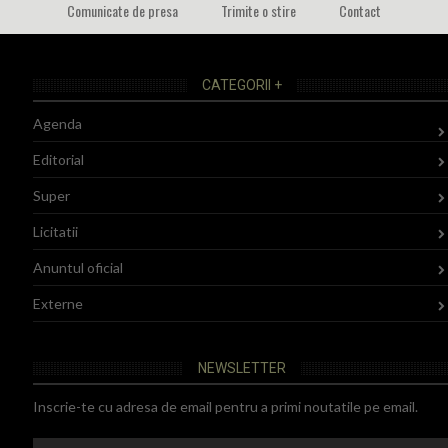
Comunicate de presa
Trimite o stire
Contact
CATEGORII +
Agenda
Editorial
Super
Licitatii
Anuntul oficial
Externe
NEWSLETTER
Inscrie-te cu adresa de email pentru a primi noutatile pe email.