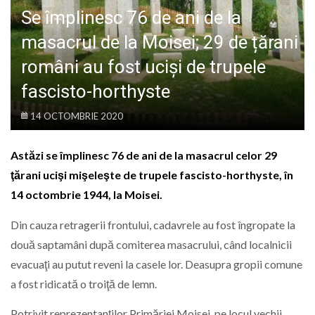
LIFE
Se împlinesc 76 de ani de la
masacrul de la Moisei; 29 de țărani
români au fost uciși de trupele
fascisto-horthyste
14 OCTOMBRIE 2020
Astăzi se împlinesc 76 de ani de la masacrul celor 29
ţărani ucişi mişeleşte de trupele fascisto-horthyste, în
14 octombrie 1944, la Moisei.
Din cauza retragerii frontului, cadavrele au fost îngropate la
două saptamâni după comiterea masacrului, când localnicii
evacuaţi au putut reveni la casele lor. Deasupra gropii comune
a fost ridicată o troiţă de lemn.
Potrivit reprezentanților Primăriei Moisei, pe locul vechii