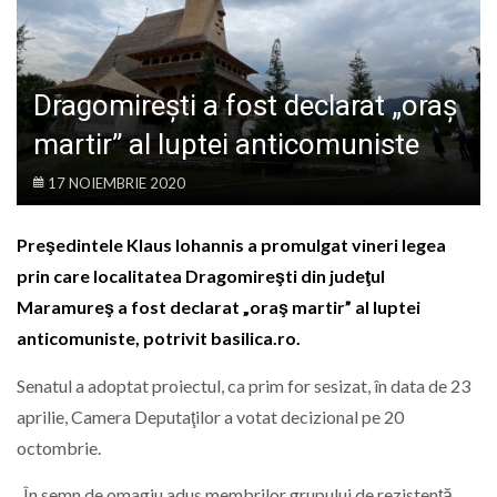
LIFE
Dragomireşti a fost declarat „oraş
martir” al luptei anticomuniste
17 NOIEMBRIE 2020
Preşedintele Klaus Iohannis a promulgat vineri legea
prin care localitatea Dragomireşti din judeţul
Maramureş a fost declarat „oraş martir” al luptei
anticomuniste, potrivit basilica.ro.
Senatul a adoptat proiectul, ca prim for sesizat, în data de 23
aprilie, Camera Deputaţilor a votat decizional pe 20
octombrie.
„În semn de omagiu adus membrilor grupului de rezistenţă