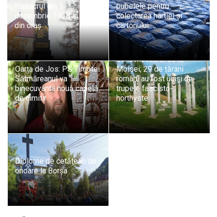
masacrul din 5
pubelele pentru
decembrie 1918 în piața
colectarea hârtiei și
din oraș
cartonului
Se împlinesc 76 de ani
de la masacrul de la
Oarța de Jos: PS Timotei
Moisei; 29 de țărani
Sătmăreanul va
români au fost uciși de
binecuvânta nouă capelă
trupele fascisto-
de cimitir
horthyste
Diplome de cetățean de
onoare la Borșa