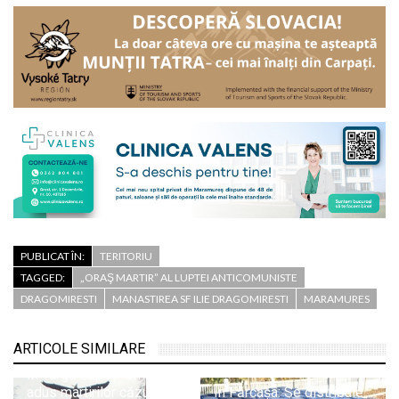
PUBLICAT ÎN:
TERITORIU
TAGGED:
„ORAŞ MARTIR” AL LUPTEI ANTICOMUNISTE
DRAGOMIRESTI
MANASTIREA SF ILIE DRAGOMIRESTI
MARAMURES
ARTICOLE SIMILARE
În Târgu Lăpuș: Omagiu
adus martirilor căzuți în
În Fărcașa: Se distribuie