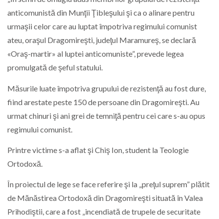
anticomunistă din Munţii Ţibleşului şi ca o alinare pentru
urmaşii celor care au luptat împotriva regimului comunist
ateu, oraşul Dragomireşti, judeţul Maramureş, se declară
«Oraş-martir» al luptei anticomuniste”, prevede legea
promulgată de şeful statului.
Măsurile luate împotriva grupului de rezistenţă au fost dure,
fiind arestate peste 150 de persoane din Dragomireşti. Au
urmat chinuri şi ani grei de temniţă pentru cei care s-au opus
regimului comunist.
Printre victime s-a aflat şi Chiş Ion, student la Teologie
Ortodoxă.
În proiectul de lege se face referire şi la „preţul suprem” plătit
de Mănăstirea Ortodoxă din Dragomireşti situată în Valea
Prihodiştii, care a fost „incendiată de trupele de securitate