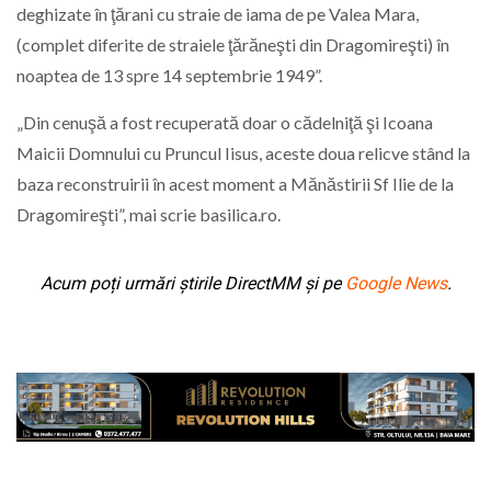
deghizate în ţărani cu straie de iama de pe Valea Mara,
(complet diferite de straiele ţărăneşti din Dragomireşti) în
noaptea de 13 spre 14 septembrie 1949”.
„Din cenuşă a fost recuperată doar o cădelniţă şi Icoana
Maicii Domnului cu Pruncul Iisus, aceste doua relicve stând la
baza reconstruirii în acest moment a Mănăstirii Sf Ilie de la
Dragomireşti”, mai scrie basilica.ro.
Acum poți urmări știrile DirectMM și pe
Google News
.