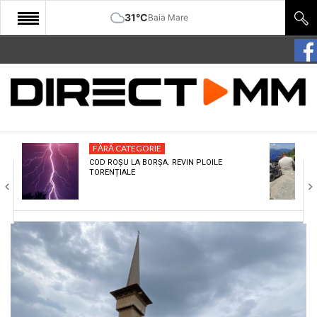
31°C
Baia Mare
START
COMUNITATE
EDITORIAL
FĂRĂ CATEGORIE
CULTURA
COD ROȘU LA BORȘA. REVIN PLOILE
TORENȚIALE
ECONOMIE
SANATATE
SPORT
SPECIAL
POLITIC