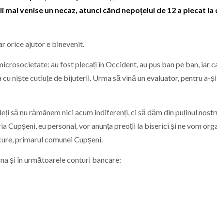
i mai venise un necaz, atunci când nepoțelul de 12 a plecat la 
ar orice ajutor e binevenit.
icrosocietate: au fost plecați în Occident, au pus ban pe ban, iar c
cu niște cutiuțe de bijuterii. Urma să vină un evaluator, pentru a-și
 să nu rămânem nici acum indiferenți, ci să dăm din puținul nostru
 Cupșeni, eu personal, vor anunța preoții la biserici și ne vom org
ure, primarul comunei Cupșeni.
ona și în următoarele conturi bancare: