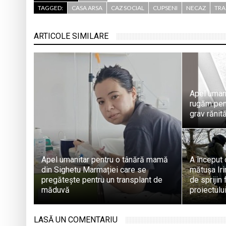
TAGGED:
CASA ARSA
CAZ SOCIAL
CUPSENI
NECAZ
TRA
ARTICOLE SIMILARE
Apel uman
rugăm pent
grav rănit
Apel umanitar pentru o tânără mamă
A început 
din Sighetu Marmației care se
mătușa Iri
pregătește pentru un transplant de
de sprijin 
măduvă
proiectulu
LASĂ UN COMENTARIU