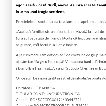
agoniseală – casă, șură, anexe. Asupra acestei famili
în urma unui tragic accident.
Pe rețelele de socializare a fost lansat un apel umanitar, i
„Această familie este una foarte bine văzută la nivel de m
șura au fost atâta de frumos făcute că le puteai asemăna 
asigurare, însă focul le-a luat-o inainte…
Așa cum mereu am dat dovadă de coeziune de grup, haideți
ajutăm familia greu încercată! Vom aduna bani la Primăria
să umblăm și prin sat…”, a anunțat
Lucia Chermezan Butc
Orice sumă e importantă în astfel de situații. Se poate d
Unitatea CEC BANK SA
TITULAR CONT: UNGUR VERONICA
Cont lei: RO65CECEC001946384427211
Cont euro: RO35CECEB000B2EUR1726281