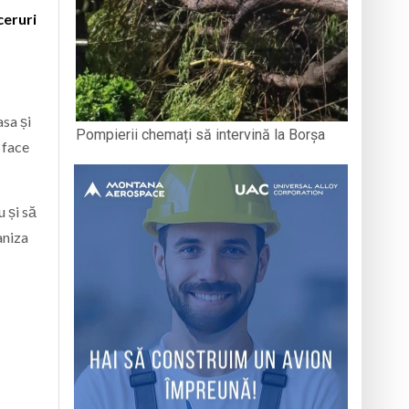
ceruri
asa și
Pompierii chemați să intervină la Borșa
 face
 și să
aniza