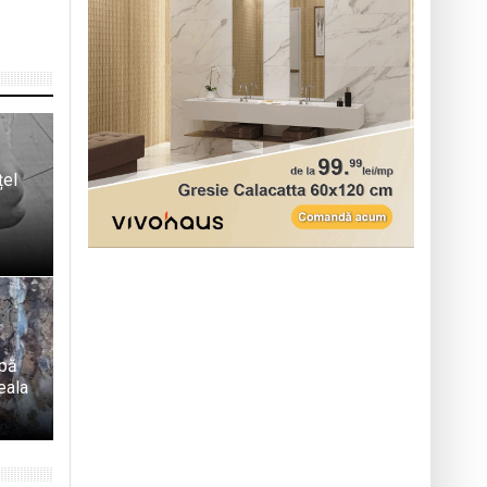
țel
upă
eala