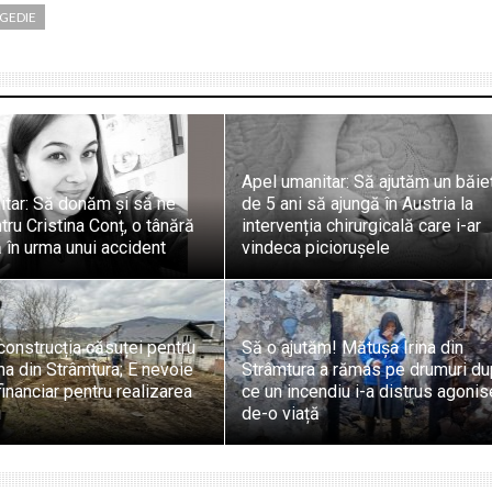
GEDIE
Apel umanitar: Să ajutăm un băie
itar: Să donăm și să ne
de 5 ani să ajungă în Austria la
ru Cristina Conț, o tânără
intervenția chirurgicală care i-ar
ă în urma unui accident
vindeca piciorușele
construcția căsuței pentru
Să o ajutăm! Mătușa Irina din
na din Strâmtura; E nevoie
Strâmtura a rămas pe drumuri d
financiar pentru realizarea
ce un incendiu i-a distrus agonis
i
de-o viață