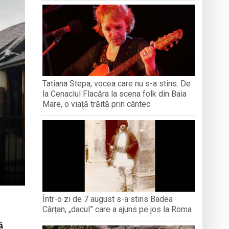
iment dedicat marelui voievod, la
ași stres, iar una dezvoltă anxietate,
opere orașul dintr-o perspectivă diferită
Tatiana Stepa, vocea care nu s-a stins. De
ați propriul talisman „prinzător de vise”
la Cenaclul Flacăra la scena folk din Baia
Mare, o viață trăită prin cântec
Într-o zi de 7 august s-a stins Badea
Cârțan, „dacul” care a ajuns pe jos la Roma
ă