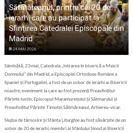
LIFE
Sătmăreanul, printre cei 20 de
ierarhi care au participat la
Sfințirea Catedralei Episcopale din
Madrid
24 MAI 2026
Sâmbătă, 23 mai, Catedrala „Intrarea în biserică a Maicii
Domnului” din Madrid, a Episcopiei Ortodoxe Române a
Spaniei și Portugaliei, a fost de un sobor de ierarhi ai Bisericii
noastre, eveniment la care au fost prezenți Preasfințitul
Părinte Iustin, Episcopul Maramureșului și Sătmarului și
Preasfințitul Părinte Timotei Sătmăreanul, Arhiereu-vicar.
Slujba de târnosire și Sfânta Liturghie au fost săvârșite de un
sobor de 20 de ierarhi, membri ai Sfântului Sinod al Bisericii