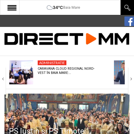
34°C
Baia Mare
START
COMUNITATE
EDITORIAL
ADMINISTRATIE
CULTURA
CARAVANA CLOUD REGIONAL NORD-
VEST ÎN BAIA MARE:…
ECONOMIE
SANATATE
SPORT
SPECIAL
POLITIC
PS Iustin și PS Timotei