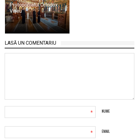
Protopopiatul Ortodox
Vișeu
LASĂ UN COMENTARIU
*
NUME
*
EMAIL