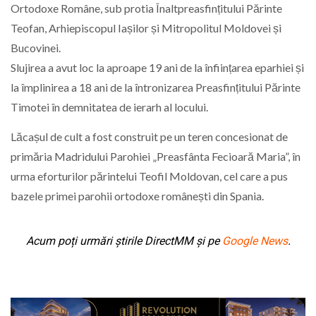
Ortodoxe Române, sub protia Înaltpreasfințitului Părinte
Teofan, Arhiepiscopul Iașilor și Mitropolitul Moldovei și
Bucovinei.
Slujirea a avut loc la aproape 19 ani de la înființarea eparhiei și
la împlinirea a 18 ani de la întronizarea Preasfințitului Părinte
Timotei în demnitatea de ierarh al locului.
Lăcașul de cult a fost construit pe un teren concesionat de
primăria Madridului Parohiei „Preasfânta Fecioară Maria”, în
urma eforturilor părintelui Teofil Moldovan, cel care a pus
bazele primei parohii ortodoxe românești din Spania.
Acum poți urmări știrile DirectMM și pe
Google News
.