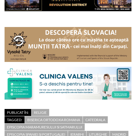
PUBLICAT ÎN:
RELIGIE
TAGGED:
BISERICA ORTODOXA ROMANA
CATEDRALA
EPISCOPIA MARAMURESULUI SI SATMARULUI
EPISCOPIA SPANIEI SI PORTUGALIEI
IERARHI
LITURGHIE
MADRID