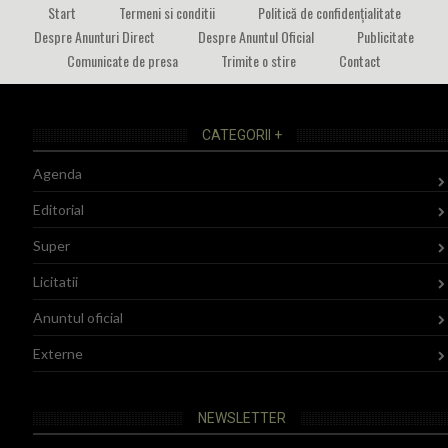
Start
Termeni si conditii
Politică de confidențialitate
Despre Anunturi Direct
Despre Anuntul Oficial
Publicitate
Comunicate de presa
Trimite o stire
Contact
CATEGORII +
Agenda
Editorial
Super
Licitatii
Anuntul oficial
Externe
NEWSLETTER