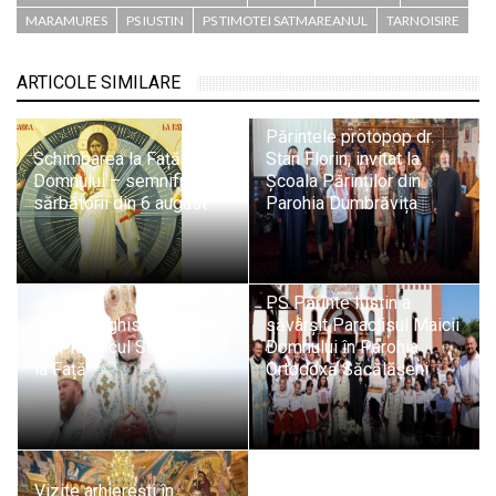
MARAMURES
PS IUSTIN
PS TIMOTEI SATMAREANUL
TARNOISIRE
ARTICOLE SIMILARE
Părintele protopop dr.
Schimbarea la Față a
Stan Florin, invitat la
Domnului – semnificația
Școala Părinților din
sărbătorii din 6 august
Parohia Dumbrăvița
PS Părinte Iustin a
Unde liturghisesc ierarhii
săvârșit Paraclisul Maicii
de Praznicul Schimbării
Domnului în Parohia
la Față
Ortodoxă Săcălășeni
Vizite arhierești în