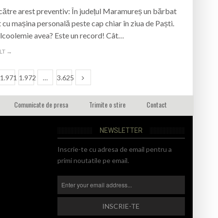
către arest preventiv: În județul Maramureș un bărbat
t cu mașina personală peste cap chiar în ziua de Paști.
lcoolemie avea? Este un record! Cât…
LT →
1.971
1.972
…
3.625
Comunicate de presa
Trimite o stire
Contact
NEWSLETTER
Inscrie-te cu adresa de email pentru a
primi noutatile pe email.