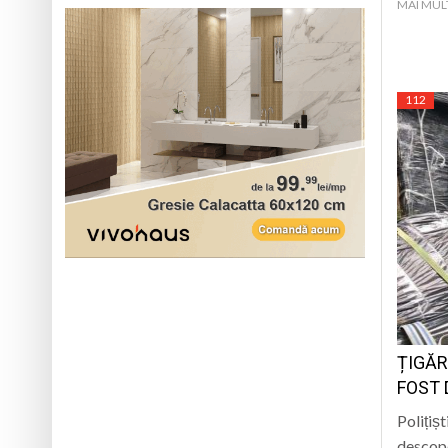
MAI MUL
112
ȚIGĂR
FOST 
Polițișt
descope