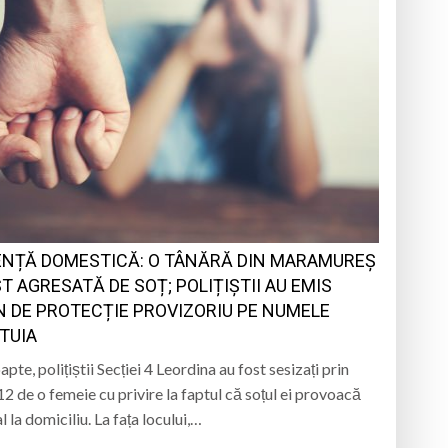
ENȚĂ DOMESTICĂ: O TÂNĂRĂ DIN MARAMUREȘ
ST AGRESATĂ DE SOȚ; POLIȚIȘTII AU EMIS
N DE PROTECȚIE PROVIZORIU PE NUMELE
TUIA
pte, polițiștii Secției 4 Leordina au fost sesizați prin
12 de o femeie cu privire la faptul că soțul ei provoacă
 la domiciliu. La fața locului,…