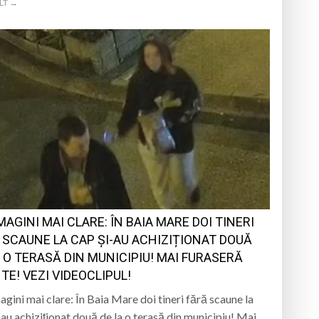
LT →
MAGINI MAI CLARE: ÎN BAIA MARE DOI TINERI
 SCAUNE LA CAP ȘI-AU ACHIZIȚIONAT DOUĂ
A O TERASĂ DIN MUNICIPIU! MAI FURASERĂ
TE! VEZI VIDEOCLIPUL!
agini mai clare: În Baia Mare doi tineri fără scaune la
-au achiziționat două de la o terasă din municipiu! Mai