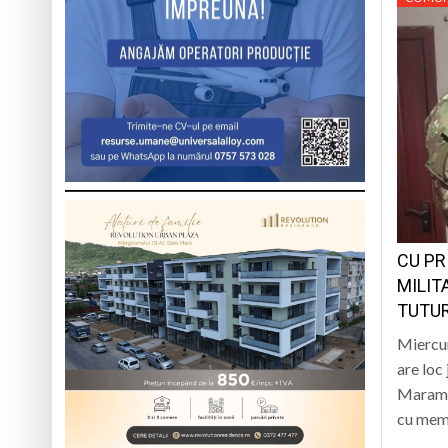
CU PR
MILIT
TUTUR
Miercur
are loc 
Maramu
cu mem