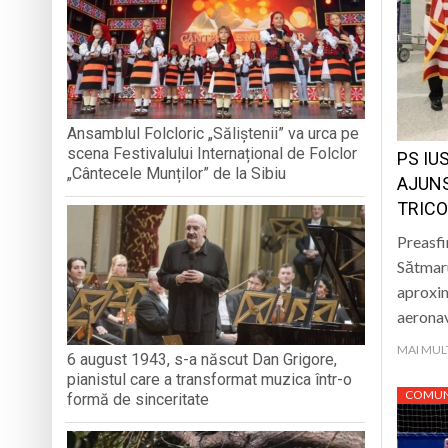
„CÂNTECELE MUNȚILOR” DE LA SIBIU
DE SINCERITATE
Eveniment special 
„Zilele Moiseiului
Biblioteca Municipa
Ansamblul Folcloric „Săliștenii” va urca pe
scena Festivalului Internațional de Folclor
PS IU
Muzeul de Mineralog
„Cântecele Munților” de la Sibiu
AJUNS
TRICO
Preasfi
Sătmaru
aproxim
aerona
MAI MUL
6 august 1943, s-a născut Dan Grigore,
pianistul care a transformat muzica într-o
COMUN
formă de sinceritate