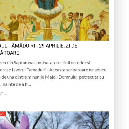
nedoara
a clubului de carte „Legături Literare”
UL TĂMĂDUIRII: 29 APRILIE, ZI DE
rieteniei și diversității culturale
ĂTOARE
erea din Saptamna Luminata, crestinii ortodocsi
oresc Izvorul Tamaduirii. Aceasta sarbatoare ne aduce
 de una dintre minunile Maicii Domnului, petrecuta cu
 Inainte de a fi…
LT →
DA