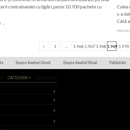
rii contrabandei cu țigări, peste 10.700 pachete cu
Calea 
s-a da
Câtă a
T →
MAI MU
1
…
1.966
1.967
1.968
1.969
1.970
ate
Despre Anunturi Direct
Despre Anuntul Oficial
Publicitate
CATEGORII +