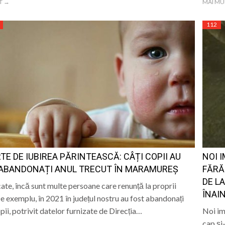
T →
MAI MU
112
TE DE IUBIREA PĂRINTEASCĂ: CÂȚI COPII AU
NOI I
ABANDONAȚI ANUL TRECUT ÎN MARAMUREȘ
FĂRĂ
DE L
ate, încă sunt multe persoane care renunță la proprii
ÎNAIN
De exemplu, în 2021 în județul nostru au fost abandonați
opii, potrivit datelor furnizate de Direcția…
Noi im
cap și