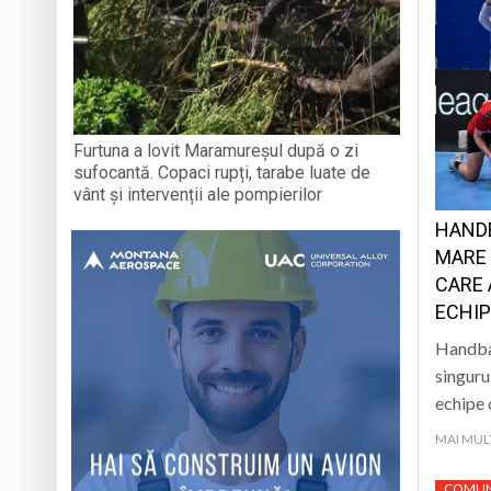
Furtuna a lovit Maramureșul după o zi
sufocantă. Copaci rupți, tarabe luate de
vânt și intervenții ale pompierilor
HANDB
MARE 
CARE 
ECHIP
Handba
singuru
echipe 
MAI MUL
COMUN