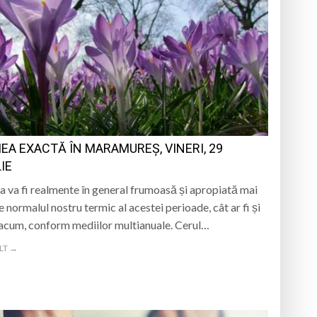
EA EXACTĂ ÎN MARAMUREȘ, VINERI, 29
IE
 va fi realmente în general frumoasă și apropiată mai
e normalul nostru termic al acestei perioade, cât ar fi și
 acum, conform mediilor multianuale. Cerul…
LT →