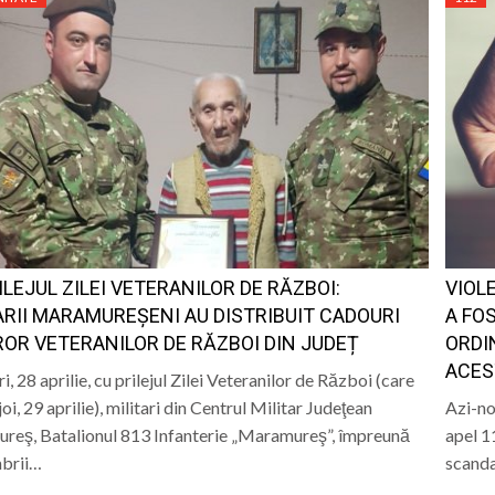
ILEJUL ZILEI VETERANILOR DE RĂZBOI:
VIOL
ARII MARAMUREȘENI AU DISTRIBUIT CADOURI
A FO
OR VETERANILOR DE RĂZBOI DIN JUDEȚ
ORDI
ACES
i, 28 aprilie, cu prilejul Zilei Veteranilor de Război (care
joi, 29 aprilie), militari din Centrul Militar Judeţean
Azi-noa
reş, Batalionul 813 Infanterie „Maramureş”, împreună
apel 1
brii…
scandal