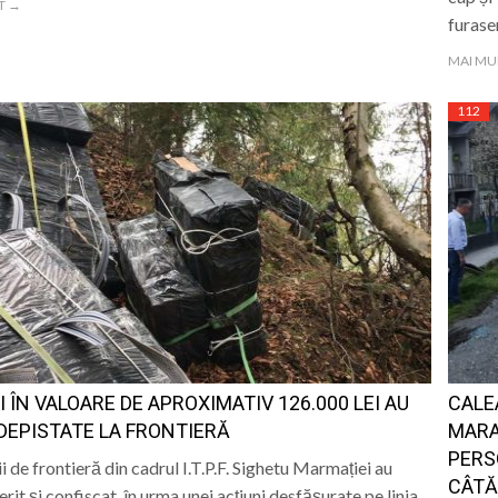
T →
furase
MAI MU
112
I ÎN VALOARE DE APROXIMATIV 126.000 LEI AU
CALE
DEPISTATE LA FRONTIERĂ
MARA
PERS
ii de frontieră din cadrul I.T.P.F. Sighetu Marmației au
CÂTĂ
rit și confiscat, în urma unei acțiuni desfășurate pe linia