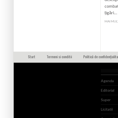
combate
țigări…
MAI MUL
Start
Termeni si conditii
Politică de confidențialit
Agenda
Editorial
Super
Licitatii