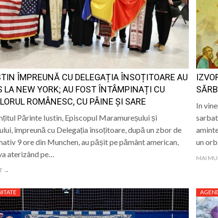
ALE POMPIERILOR
la Baia Mare, la 570 de ani de la moartea lui Iancu de Hu
” se vor desfășura în perioada 14–16 august
lă „Laurențiu Ulici” din Sighet găzduiește o nouă întâlnire 
STIN ÎMPREUNĂ CU DELEGAȚIA ÎNSOȚITOARE AU
IZVOR
ie Baia Mare, gazda unui eveniment internațional dedicat p
 LA NEW YORK; AU FOST ÎNTÂMPINAȚI CU
SĂRB
LORUL ROMÂNESC, CU PÂINE ȘI SARE
In vin
nțitul Părinte Iustin, Episcopul Maramureșului și
sarbat
lui, împreună cu Delegația însoțitoare, după un zbor de
aminte
ativ 9 ore din Munchen, au pășit pe pământ american,
un orb.
va aterizând pe…
MAI MU
T →
ITATE
AGEN