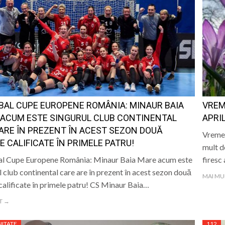
AL CUPE EUROPENE ROMÂNIA: MINAUR BAIA
VREM
ACUM ESTE SINGURUL CLUB CONTINENTAL
APRIL
ARE ÎN PREZENT ÎN ACEST SEZON DOUĂ
Vremea
E CALIFICATE ÎN PRIMELE PATRU!
mult d
l Cupe Europene România: Minaur Baia Mare acum este
firesc
l club continental care are în prezent în acest sezon două
MAI MU
calificate în primele patru! CS Minaur Baia…
T →
ITATE
112