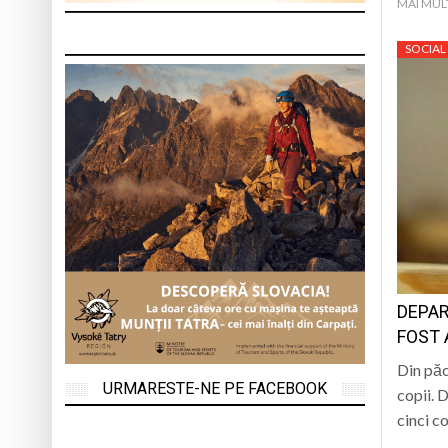
MAI MUL
SOCIAL
DEPAR
FOST 
Din păc
URMARESTE-NE PE FACEBOOK
copii. 
cinci c