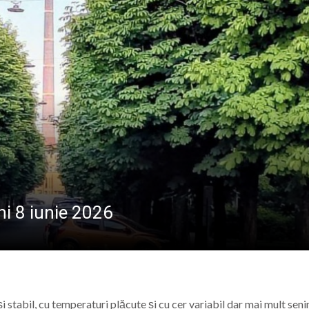
 plină de muzică, dans și sport pe Câmpul Tineretului d
ional Nord-Vest în Baia Mare: Un pas spre digitalizarea a
ndire, emoții și sănătate, la Vișeu de Sus
la Baia Mare, la 570 de ani de la moartea lui Iancu de Hu
i 8 iunie 2026
tabil, cu temperaturi plăcute și cu cer variabil dar mai mult seni