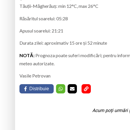
Tăuții-Măgherăuș: min 12°C, max 26°C
Răsăritul soarelui: 05:28
Apusul soarelui: 21:21
Durata zilei: aproximativ 15 ore și 52 minute
NOTĂ:
Prognoza poate suferi modificări; pentru informați
meteo autorizate.
Vasile Petrovan
Distribuie
Acum poți urmări ș