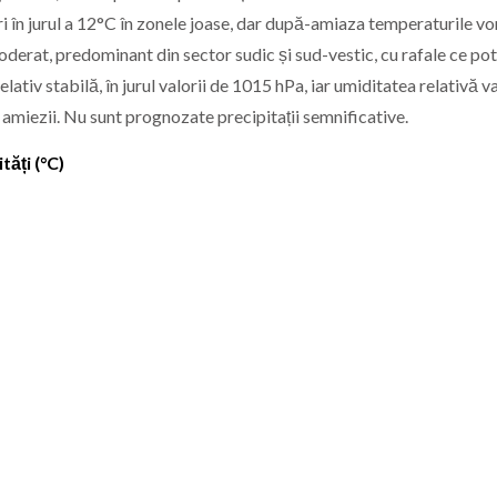
ri în jurul a 12°C în zonele joase, dar după-amiaza temperaturile vo
derat, predominant din sector sudic și sud-vestic, cu rafale ce pot
tiv stabilă, în jurul valorii de 1015 hPa, iar umiditatea relativă va
e amiezii. Nu sunt prognozate precipitații semnificative.
ăți (°C)