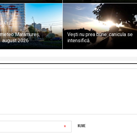
 meteo Maramureș,
Vești nu prea bune: canicula se
 august 2026
intensifică
*
NUME