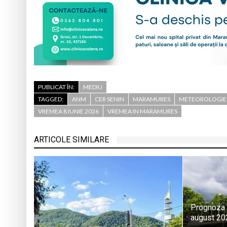
PUBLICAT ÎN:
MEDIU
TAGGED:
ANM
CER SENIN
MARAMURES
METEOROLOGIE
VREMEA 8 IUNIE 2026
VREMEA IN MARAMURES
ARTICOLE SIMILARE
Prognoza 
august 20