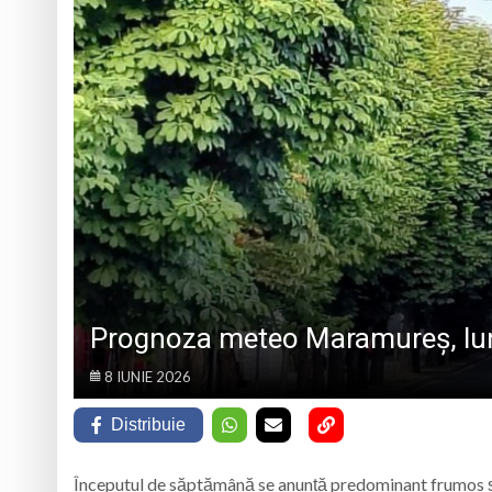
Urmează o duminică
Caravana Cloud Reg
Trei seri despre gâ
Eveniment special 
Prognoza meteo Maramureș, lun
8 IUNIE 2026
Distribuie
Începutul de săptămână se anunță predominant frumos și s