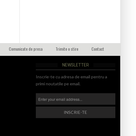
Comunicate de presa
Trimite o stire
Contact
NEWSLETTER
Inscrie-te cu adresa de email pentru a
primi noutatile pe email.