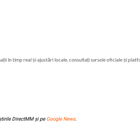
i în timp real și ajustări locale, consultați sursele oficiale și plat
tirile DirectMM și pe
Google News
.