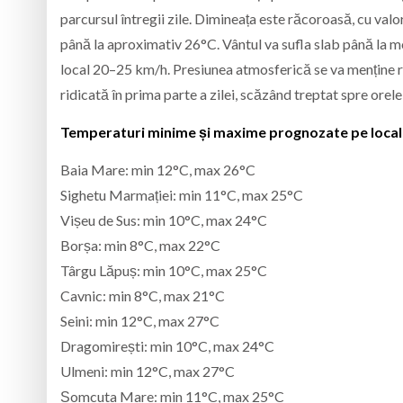
parcursul întregii zile. Dimineața este răcoroasă, cu valo
până la aproximativ 26°C. Vântul va sufla slab până la mo
local 20–25 km/h. Presiunea atmosferică se va menține rela
ridicată în prima parte a zilei, scăzând treptat spre orel
Temperaturi minime și maxime prognozate pe localit
Baia Mare: min 12°C, max 26°C
Sighetu Marmației: min 11°C, max 25°C
Vișeu de Sus: min 10°C, max 24°C
Borșa: min 8°C, max 22°C
Târgu Lăpuș: min 10°C, max 25°C
Cavnic: min 8°C, max 21°C
Seini: min 12°C, max 27°C
Dragomirești: min 10°C, max 24°C
Ulmeni: min 12°C, max 27°C
Șomcuta Mare: min 11°C, max 25°C