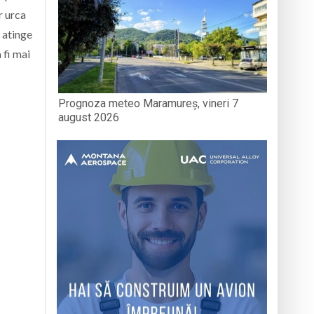
r urca
 atinge
 fi mai
Prognoza meteo Maramureș, vineri 7
august 2026