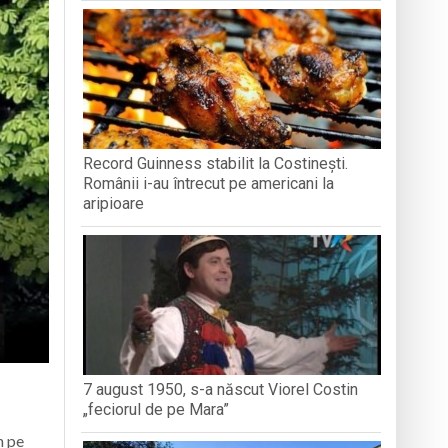
in Baia Mare
dministrației publice
Record Guinness stabilit la Costinești.
nedoara
Românii i-au întrecut pe americani la
aripioare
7 august 1950, s-a născut Viorel Costin
„feciorul de pe Mara”
n pe