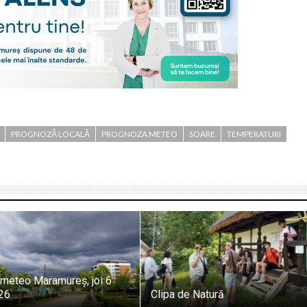
PROGNOZĂ LOCALĂ
PROGNOZA METEO
SOARE
TEMPERATURI
meteo Maramureș, joi 6
26
Clipa de Natură