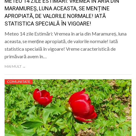
METEO 14 ZILE ESTIMĂRI: VREMEA ÎN ARIA DIN
MARAMUREȘ, LUNA ACEASTA, SE MENȚINE
APROPIATĂ, DE VALORILE NORMALE! IATĂ
STATISTICA SPECIALĂ ÎN VIGOARE!
Meteo 14 zile Estimări: Vremea în aria din Maramureș, luna
aceasta, se menține apropiată, de valorile normale! Iată
statistica specială în vigoare! Vreme caracteristică de
primăvară avem în…
MAI MULT →
COMUNITATE