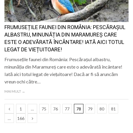
FRUMUSEȚILE FAUNEI DIN ROMÂNIA: PESCĂRAȘUL
ALBASTRU, MINUNĂȚIA DIN MARAMUREȘ CARE
ESTE O ADEVĂRATĂ ÎNCÂNTARE! IATĂ AICI TOTUL
LEGAT DE VIEȚUITOARE!
Frumusețile faunei din România: Pescărașul albastru,
minunăția din Maramureș care este o adevărată încântare!
Iată aici totul legat de viețuitoare! Dacă ar fi să aruncăm
vreun ochi către…
MAI MULT →
1
…
75
76
77
78
79
80
81
…
166