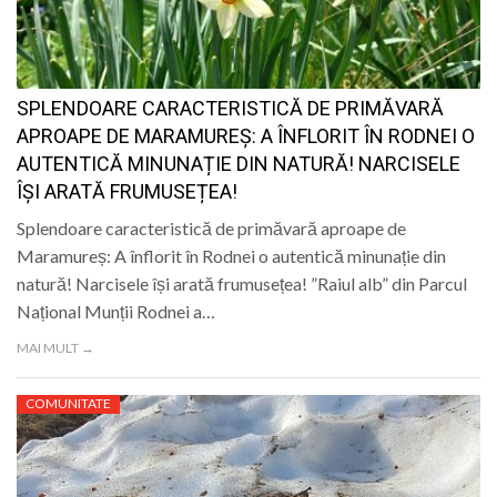
LIFE
SPLENDOARE CARACTERISTICĂ DE PRIMĂVARĂ
APROAPE DE MARAMUREȘ: A ÎNFLORIT ÎN RODNEI O
AUTENTICĂ MINUNAȚIE DIN NATURĂ! NARCISELE
ÎȘI ARATĂ FRUMUSEȚEA!
Splendoare caracteristică de primăvară aproape de
Maramureș: A înflorit în Rodnei o autentică minunație din
natură! Narcisele își arată frumusețea! ”Raiul alb” din Parcul
Național Munții Rodnei a…
MAI MULT →
COMUNITATE