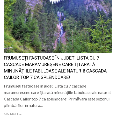
FRUMUSEȚI FASTUOASE ÎN JUDEȚ: LISTA CU 7
CASCADE MARAMUREȘENE CARE ÎȚI ARATĂ
MINUNĂȚIILE FABULOASE ALE NATURII! CASCADA
CAILOR TOP 7 CA SPLENDOARE!
Frumuseți fastuoase în județ: Lista cu 7 cascade
maramureșene care îți arată minunățiile fabuloase ale naturii!
Cascada Cailor top 7 ca splendoare! Primăvara este sezonul
plimbărilor în natura…
MAI MULT →