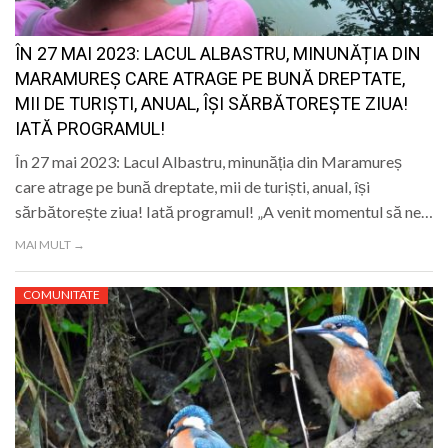
ÎN 27 MAI 2023: LACUL ALBASTRU, MINUNĂȚIA DIN
MARAMUREȘ CARE ATRAGE PE BUNĂ DREPTATE,
MII DE TURIȘTI, ANUAL, ÎȘI SĂRBĂTOREȘTE ZIUA!
IATĂ PROGRAMUL!
În 27 mai 2023: Lacul Albastru, minunăția din Maramureș
care atrage pe bună dreptate, mii de turiști, anual, își
sărbătorește ziua! Iată programul! „A venit momentul să ne…
MAI MULT →
COMUNITATE