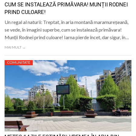
CUM SE INSTALEAZĂ PRIMĂVARA! MUNȚII RODNEI
PRIND CULOARE!
Un regal al naturii: Treptat, în aria montană maramureșeană,
se vede, în imagini superbe, cum se instalează primăvara!
Munții Rodnei prind culoare! Iarna pierde încet, dar sigur, în…
MAI MULT →
COMUNITATE