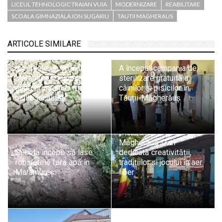
LICEUL TEHNOLOGIC TRAIAN VUIA
MODERNIZARE
REABILITARE
SCOALA GIMNAZIALA ION SUGARIU
TAUTII MAGHERAUS
ARTICOLE SIMILARE
Seceta pune presiune pe
rezervele de apă din
A început campania de
Maramureș. Furnizare
sterilizare gratuită a
după program în mai
câinilor și pisicilor în
multe localități
Tăuții-Măgherăuș
Tabără pentru copii la
Muzeul Etnografic
„Acasă” din Tăuții-
Măgherăuș. O zi
Seceta începe să lase
dedicată creativității,
robinetele fără apă în
tradițiilor și jocului în aer
Maramureș
liber