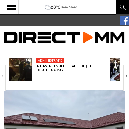
26°C
Baia Mare
START
COMUNITATE
EDITORIAL
ADMINISTRATIE
CULTURA
INTERVENȚII MULTIPLE ALE POLIȚIEI
LOCALE BAIA MARE…
ECONOMIE
SANATATE
SPORT
SPECIAL
POLITIC