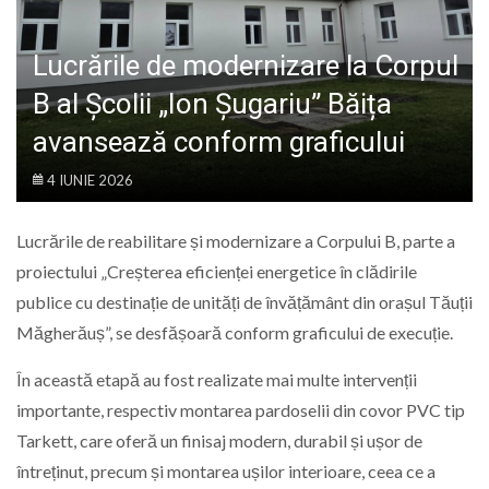
LIFE
Lucrările de modernizare la Corpul
B al Școlii „Ion Șugariu” Băița
avansează conform graficului
4 IUNIE 2026
Lucrările de reabilitare și modernizare a Corpului B, parte a
proiectului „Creșterea eficienței energetice în clădirile
publice cu destinație de unități de învățământ din orașul
Tăuții
Măgherăuș
”, se desfășoară conform graficului de execuție.
În această etapă au fost realizate mai multe intervenții
importante, respectiv montarea pardoselii din covor PVC tip
Tarkett, care oferă un finisaj modern, durabil și ușor de
întreținut, precum și montarea ușilor interioare, ceea ce a