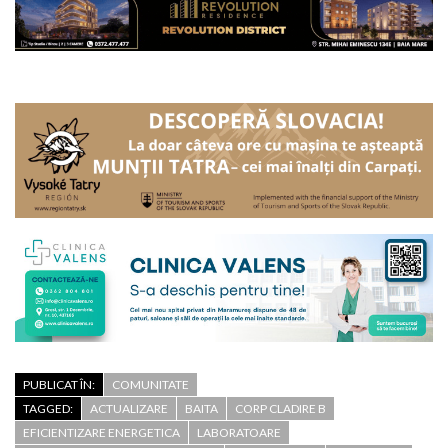
PUBLICAT ÎN:
COMUNITATE
TAGGED:
ACTUALIZARE
BAITA
CORP CLADIRE B
EFICIENTIZARE ENERGETICA
LABORATOARE