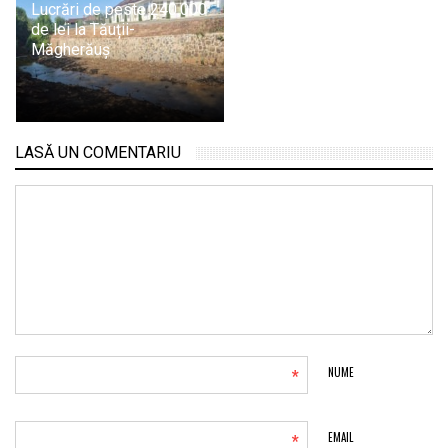
Lucrări de peste 240.000
de lei la Tăuții-
Măgherăuș
LASĂ UN COMENTARIU
*
NUME
*
EMAIL