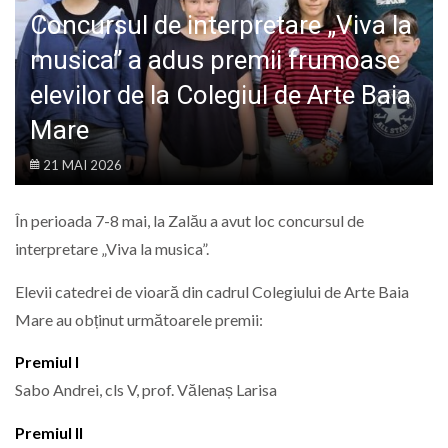
LIFE
Concursul de interpretare „Viva la
musica” a adus premii frumoase
elevilor de la Colegiul de Arte Baia
Mare
21 MAI 2026
În perioada 7-8 mai, la Zalău a avut loc concursul de
interpretare „Viva la musica”.
Elevii catedrei de vioară din cadrul Colegiului de Arte Baia
Mare au obținut următoarele premii:
Premiul I
Sabo Andrei, cls V, prof. Vălenaș Larisa
Premiul II