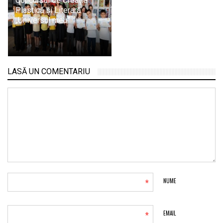
Concursul de Creație
Plastică și Literară
„Universul meu”
LASĂ UN COMENTARIU
*
NUME
*
EMAIL