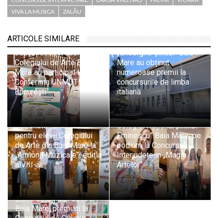
VIVA LA MUSICA
ZALĂU
ARTICOLE SIMILARE
Implicare pentru viitorul
Elevii Colegiului
educației: Profesori ai
„Gheorghe Șincai” Baia
Colegiului de Arte Baia
Mare au obținut
Mare au participat la
numeroase premii la
Conferința UNMUTE din
concursurile de limba
București
italiană
Educație prin artă:
Rezultate remarcabile
Colegiul Național „Mihai
pentru elevii Colegiului
Eminescu” Baia Mare, pe
de Arte din Baia Mare la
podium la Concursul
„Armonii Muzicale”, ediția
Interjudețean „Magia
a VIII-a
Artelor”
Elevii Colegiului de Arte
Baia Mare, premiați la