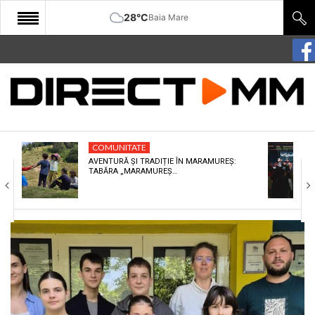
28°C
Baia Mare
START
COMUNITATE
EDITORIAL
COMUNITATE
CULTURA
AVENTURĂ ȘI TRADIȚIE ÎN MARAMUREȘ:
TABĂRA „MARAMUREȘ…
ECONOMIE
SANATATE
SPORT
SPECIAL
POLITIC