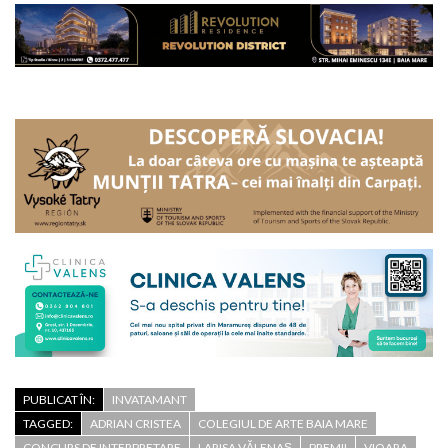
PUBLICAT ÎN:
INVATAMANT
TAGGED:
ADRIAN CRISTEA
COLEGIUL DE ARTE BAIA MARE
CONCURS DE INTERPRETARE
LARISA VĂLENAȘ
PREMII
VIOARA