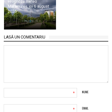
Prognoza meteo
Maramureș, joi 6 august
2026
LASĂ UN COMENTARIU
*
NUME
*
EMAIL