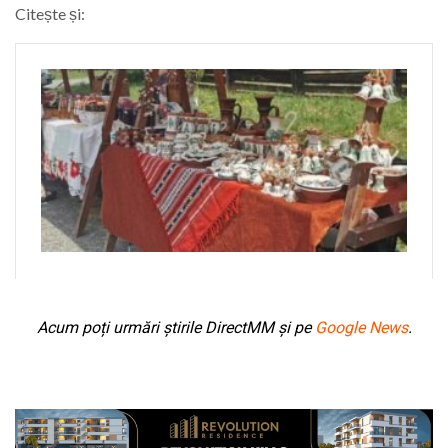
Citește și:
Acum poți urmări știrile DirectMM și pe
Google News
.