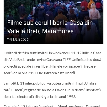
LIFE
Filme sub cerul liber la Casa din
Vale la Breb, Maramureș
8 IULIE 2026
Iubitorii de film sunt invitați în weekendul 11–12 iulie la Casa
din Vale Breb, unde revine Caravana TIFF Unlimited cu două
proiecții speciale în aer liber. Filmele vor începe în fiecare
seară de la ora 21:30, iar intrarea este liberă.
Sâmbătă, 11 iulie, publicul va putea urmări filmul „Umbra
tatălui meu”, regizat de Akinola Davies Jr., o dramă inspirată
de criza electorală din Nigeria din anul 1993.
Duminică, 12 iulie, va fi proiectat filmul românesc „De capul