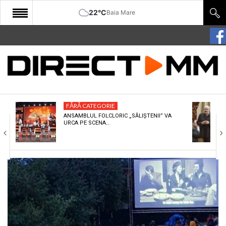
22°C
Baia Mare
START
COMUNITATE
EDITORIAL
FĂRĂ CATEGORIE
CULTURA
ANSAMBLUL FOLCLORIC „SĂLIȘTENII” VA
URCA PE SCENA…
ECONOMIE
SANATATE
SPORT
SPECIAL
POLITIC