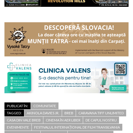
PUBLICAT ÎN:
COMUNITATE
TAGGED:
AKINOLA DAVIES JR.
BREB
CARAVANA TIFF UNLIMITED
CASA DIN VALE BREB
CINEMA ÎN AER LIBER
DE CAPUL NOSTRU
EVENIMENTE
FESTIVALUL INTERNAȚIONAL DE FILM TRANSILVANIA