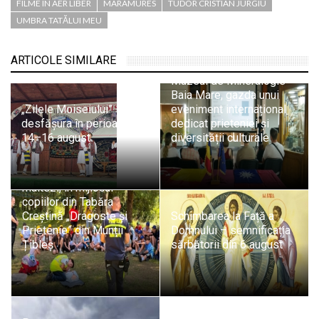
FILME IN AER LIBER
MARAMURES
TUDOR CRISTIAN JURGIU
UMBRA TATĂLUI MEU
ARTICOLE SIMILARE
Muzeul de Mineralogie
Baia Mare, gazda unui
„Zilele Moiseiului” se vor
eveniment internațional
desfășura în perioada
dedicat prieteniei și
14–16 august
diversității culturale
Pompierii SVSU Târgu
Lăpuș și voluntarii
maltezi, în mijlocul
copiilor din Tabăra
Creștină „Dragoste și
Schimbarea la Față a
Prietenie” din Munții
Domnului – semnificația
Țibleș
sărbătorii din 6 august