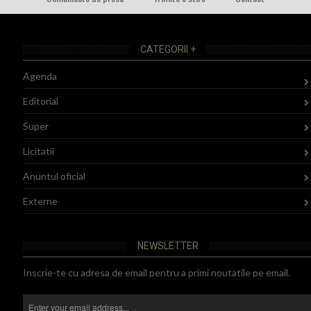
CATEGORII +
Agenda
Editorial
Super
Licitatii
Anuntul oficial
Externe
NEWSLETTER
Inscrie-te cu adresa de email pentru a primi noutatile pe email.