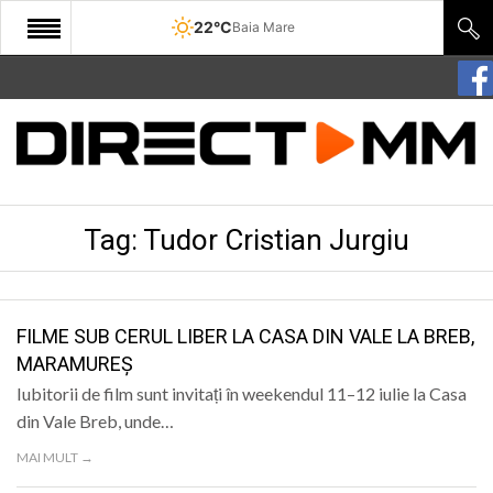
22°C
Baia Mare
START
COMUNITATE
EDITORIAL
Tag:
Tudor Cristian Jurgiu
CULTURA
ECONOMIE
SANATATE
FILME SUB CERUL LIBER LA CASA DIN VALE LA BREB,
MARAMUREȘ
SPORT
Iubitorii de film sunt invitați în weekendul 11–12 iulie la Casa
SPECIAL
din Vale Breb, unde…
MAI MULT →
POLITIC