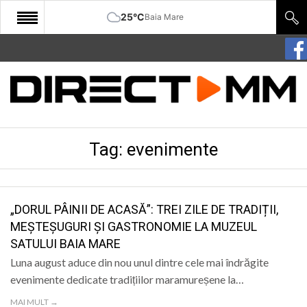
25°C
Baia Mare
START
COMUNITATE
EDITORIAL
Tag:
evenimente
CULTURA
ECONOMIE
SANATATE
„DORUL PÂINII DE ACASĂ”: TREI ZILE DE TRADIȚII,
MEȘTEȘUGURI ȘI GASTRONOMIE LA MUZEUL
SPORT
SATULUI BAIA MARE
SPECIAL
Luna august aduce din nou unul dintre cele mai îndrăgite
evenimente dedicate tradițiilor maramureșene la…
POLITIC
MAI MULT →