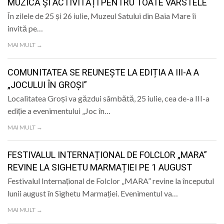
MUZICĂ ȘI ACTIVITĂȚI PENTRU TOATE VÂRSTELE
În zilele de 25 și 26 iulie, Muzeul Satului din Baia Mare îi
invită pe…
MAI MULT →
COMUNITATEA SE REUNEȘTE LA EDIȚIA A III-A A
„JOCULUI ÎN GROȘI”
Localitatea Groși va găzdui sâmbătă, 25 iulie, cea de-a III-a
ediție a evenimentului „Joc în…
MAI MULT →
FESTIVALUL INTERNAȚIONAL DE FOLCLOR „MARA”
REVINE LA SIGHETU MARMAȚIEI PE 1 AUGUST
Festivalul Internațional de Folclor „MARA” revine la începutul
lunii august în Sighetu Marmației. Evenimentul va…
MAI MULT →