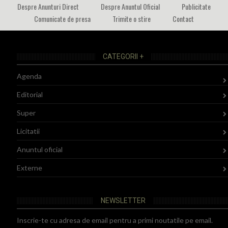
Despre Anunturi Direct
Despre Anuntul Oficial
Publicitate
Comunicate de presa
Trimite o stire
Contact
CATEGORII +
Agenda
Editorial
Super
Licitatii
Anuntul oficial
Externe
NEWSLETTER
Inscrie-te cu adresa de email pentru a primi noutatile pe email.