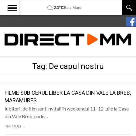
24°C
Baia Mare
START
COMUNITATE
EDITORIAL
Tag:
De capul nostru
CULTURA
ECONOMIE
SANATATE
FILME SUB CERUL LIBER LA CASA DIN VALE LA BREB,
MARAMUREȘ
SPORT
Iubitorii de film sunt invitați în weekendul 11–12 iulie la Casa
SPECIAL
din Vale Breb, unde…
MAI MULT →
POLITIC