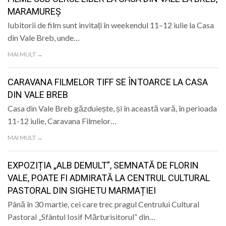
LIFE
MARAMUREȘ
Iubitorii de film sunt invitați în weekendul 11–12 iulie la Casa
din Vale Breb, unde…
MAI MULT →
CARAVANA FILMELOR TIFF SE ÎNTOARCE LA CASA
DIN VALE BREB
Casa din Vale Breb găzduiește, și în această vară, în perioada
11-12 iulie, Caravana Filmelor…
MAI MULT →
EXPOZIȚIA „ALB DEMULT”, SEMNATĂ DE FLORIN
VALE, POATE FI ADMIRATĂ LA CENTRUL CULTURAL
PASTORAL DIN SIGHETU MARMAȚIEI
Până în 30 martie, cei care trec pragul Centrului Cultural
Pastoral „Sfântul Iosif Mărturisitorul” din…