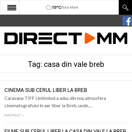
19°C
Baia Mare
START
COMUNITATE
EDITORIAL
Tag:
casa din vale breb
CULTURA
ECONOMIE
SANATATE
CINEMA SUB CERUL LIBER LA BREB
Caravana TIFF Unlimited a adus din nou atmosfera
SPORT
cinematografului în aer liber la Breb, unde,…
SPECIAL
MAI MULT →
POLITIC
FILME SUB CERUL LIBER LA CASA DIN VALE LA BREB,