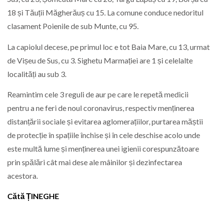
18 și Tăuții Măgherăuș cu 15. La comune conduce nedoritul
clasament Poienile de sub Munte, cu 95.
La capiolul decese, pe primul loc e tot Baia Mare, cu 13, urmat
de Vișeu de Sus, cu 3. Sighetu Marmației are 1 și celelalte
localități au sub 3.
Reamintim cele 3 reguli de aur pe care le repetă medicii
pentru a ne feri de noul coronavirus, respectiv menținerea
distanțării sociale și evitarea aglomerațiilor, purtarea măștii
de protecție în spațiile închise și în cele deschise acolo unde
este multă lume și menținerea unei igienii corespunzătoare
prin spălări cât mai dese ale mâinilor și dezinfectarea
acestora.
Cătă ȚINEGHE