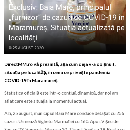
LIFE
Exclusiv: Baia Mare, principalul
„furnizor” de cazuri de COVID-19 în
Maramureș. Situația actualizată pe
localități
25 AUGUST 2020
DirectMM.ro vă prezintă, așa cum deja v-a obișnuit,
situația pe localități, în ceea ce privește pandemia
COVID-19 în Maramureș.
Statistica oficială este într-o contiuă dinamică, dar noi am
aflat care este situația la momentul actual.
Azi, 25 august, municipiul Baia Mare conduce detașat cu 256
cazuri. Urmează Sighetu Marmației cu 160. Apoi, Vișeu de
Sus, cu 23, Șomcuta Mare cu 20, Târgu Lăpuș cu 19, Borșa cu