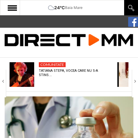
24°C
Baia Mare
START
COMUNITATE
EDITORIAL
COMUNITATE
CULTURA
TATIANA STEPA, VOCEA CARE NU S-A
STINS.…
ECONOMIE
SANATATE
SPORT
SPECIAL
POLITIC