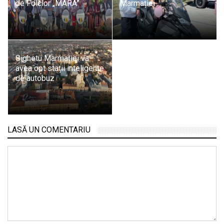
de Folclor „MARA”
Marmației
Sighetu Marmației va
avea opt stații inteligente
de autobuz
LASĂ UN COMENTARIU