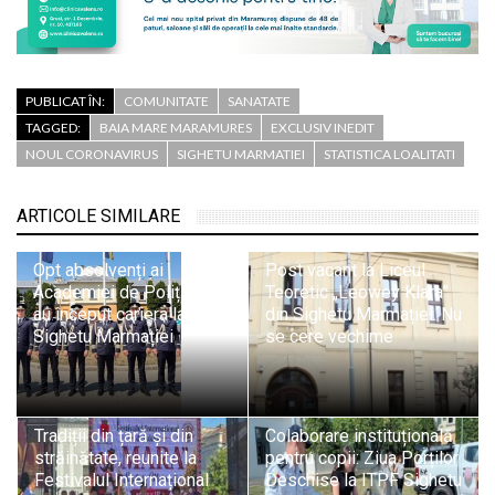
PUBLICAT ÎN:
COMUNITATE
SANATATE
TAGGED:
BAIA MARE MARAMURES
EXCLUSIV INEDIT
NOUL CORONAVIRUS
SIGHETU MARMATIEI
STATISTICA LOALITATI
ARTICOLE SIMILARE
Opt absolvenți ai
Post vacant la Liceul
Academiei de Poliție și-
Teoretic „Leowey Klara”
au început cariera la ITPF
din Sighetu Marmației. Nu
Sighetu Marmației
se cere vechime
Tradiții din țară și din
Colaborare instituțională
străinătate, reunite la
pentru copii: Ziua Porților
Festivalul Internațional
Deschise la ITPF Sighetu