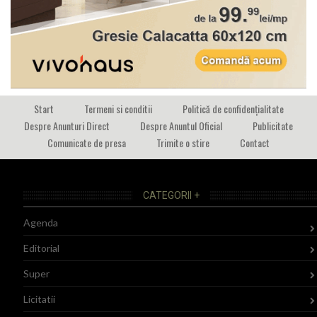
Start
Termeni si conditii
Politică de confidențialitate
Despre Anunturi Direct
Despre Anuntul Oficial
Publicitate
Comunicate de presa
Trimite o stire
Contact
CATEGORII +
Agenda
Editorial
Super
Licitatii