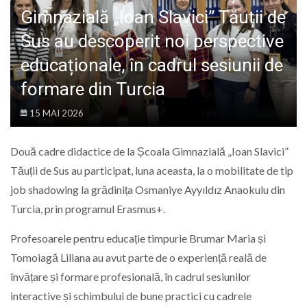
LIFE
Gimnazială „Ioan Slavici” Tăuții de
Sus au descoperit noi perspective
educaționale, în cadrul sesiunii de
formare din Turcia
15 MAI 2026
Două cadre didactice de la Școala Gimnazială „Ioan Slavici”
Tăuții de Sus au participat, luna aceasta, la o mobilitate de tip
job shadowing la grădinița Osmaniye Ayyıldız Anaokulu din
Turcia, prin programul Erasmus+.
Profesoarele pentru educație timpurie Brumar Maria și
Tomoiagă Liliana au avut parte de o experiență reală de
învățare și formare profesională, în cadrul sesiunilor
interactive și schimbului de bune practici cu cadrele