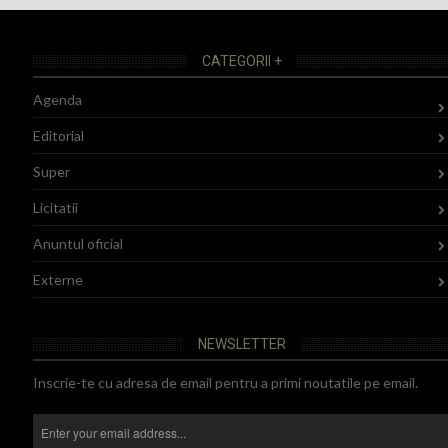
CATEGORII +
Agenda
Editorial
Super
Licitatii
Anuntul oficial
Externe
NEWSLETTER
Inscrie-te cu adresa de email pentru a primi noutatile pe email.