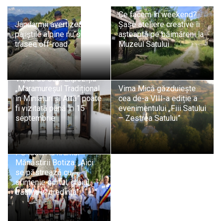
Ce facem în weekend?
Jandarmii avertizează:
Șase ateliere creative îi
pajiștile alpine nu sunt
așteaptă pe băimăreni la
trasee off-road
Muzeul Satului
Vișeu de Sus: Expoziția
„Maramureșul Tradițional
Vima Mică găzduiește
în Miniaturi și Artă” poate
cea de-a VIII-a ediție a
fi vizitată până în 15
evenimentului „Fiii Satului
septembrie
– Zestrea Satului”
PS Iustin la hramul
Mănăstirii Botiza: „Aici
se păstrează cu
sfințenie portul, graiul,
tradiția și credința”