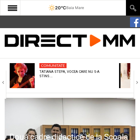
20°C
Baia Mare
START
COMUNITATE
EDITORIAL
COMUNITATE
CULTURA
TATIANA STEPA, VOCEA CARE NU S-A
STINS.…
ECONOMIE
SANATATE
SPORT
SPECIAL
POLITIC
Două cadre didactice de la Școala