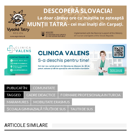
PUBLICAT ÎN:
COMUNITATE
TAGGED:
CADRE DIDACTICE
FORMARE PROFESIONALA IN TURCIA
MARAMURES
MOBILITATE ERASMUS
ȘCOALA GIMNAZIALĂ TĂUȚII DE SUS
TAUTII DE SUS
ARTICOLE SIMILARE