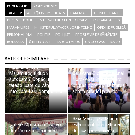
PUBLICAT ÎN:
COMUNITATE
TAGGED:
AFECȚIUNE MEDICALĂ
BAIA MARE
CONDOLEANTE
DECES
DOLIU
INTERVENȚIE CHIRURGICALĂ
IPJ MARAMURES
MARAMURES
MINISTERUL AFACERILOR INTERNE
ORDINE PUBLICĂ
PERSONAL MAI
POLITIE
POLIȚIST
PROBLEME DE SĂNĂTATE
ROMANIA
ȘTIRI LOCALE
TARGU LAPUS
UNGUR VASILE RADU
ARTICOLE SIMILARE
Furtuna a lovit
Maramureșul după o zi
Caravana Cloud Regional
sufocantă. Copaci rupți,
Nord-Vest în Baia Mare:
tarabe luate de vânt și
Un pas spre digitalizarea
intervenții ale pompierilor
administrației publice
Muzeul de Mineralogie
Baia Mare, gazda unui
„Zilele Moiseiului” se vor
eveniment internațional
desfășura în perioada
dedicat prieteniei și