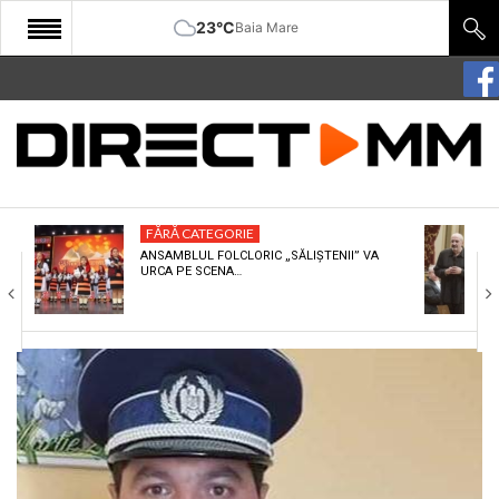
23°C
Baia Mare
START
COMUNITATE
EDITORIAL
FĂRĂ CATEGORIE
CULTURA
ANSAMBLUL FOLCLORIC „SĂLIȘTENII” VA
URCA PE SCENA…
ECONOMIE
SANATATE
SPORT
SPECIAL
POLITIC