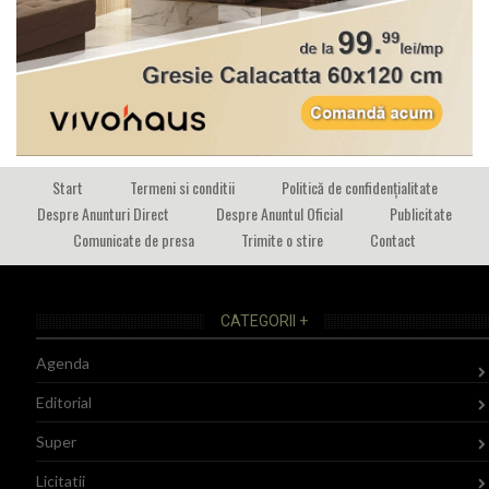
Start
Termeni si conditii
Politică de confidențialitate
Despre Anunturi Direct
Despre Anuntul Oficial
Publicitate
Comunicate de presa
Trimite o stire
Contact
CATEGORII +
Agenda
Editorial
Super
Licitatii