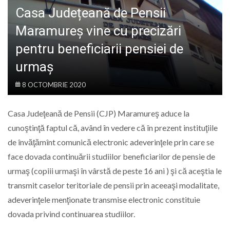
LIFE
Casa Județeană de Pensii
Maramureș vine cu precizări
pentru beneficiarii pensiei de
urmaş
8 OCTOMBRIE 2020
Casa Judeţeană de Pensii (CJP) Maramureş aduce la
cunoştinţă faptul că, având în vedere că în prezent instituţiile
de învăţămînt comunică electronic adeverinţele prin care se
face dovada continuării studiilor beneficiarilor de pensie de
urmaş (copiii urmaşi în vârstă de peste 16 ani ) şi că aceştia le
transmit caselor teritoriale de pensii prin aceeaşi modalitate,
adeverinţele menţionate transmise electronic constituie
dovada privind continuarea studiilor.