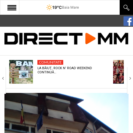
19°C
Baia Mare
START
COMUNITATE
EDITORIAL
COMUNITATE
CULTURA
LA BĂIUȚ, ROCK N’ ROAD WEEKEND
CONTINUĂ…
ECONOMIE
SANATATE
SPORT
SPECIAL
POLITIC