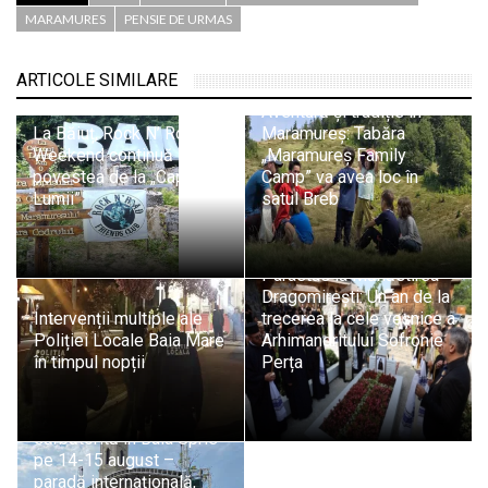
MARAMURES
PENSIE DE URMAS
ARTICOLE SIMILARE
Aventură și tradiție în
La Băiuț, Rock N’ Road
Maramureș: Tabăra
Weekend continuă
„Maramureș Family
povestea de la „Capătul
Camp” va avea loc în
Lumii”
satul Breb
Parastas la Mănăstirea
Dragomirești: Un an de la
Intervenții multiple ale
trecerea la cele veșnice a
Poliției Locale Baia Mare
Arhimandritului Sofronie
în timpul nopții
Perța
Ziua Minerului va fi
sărbătorită în Baia Sprie
pe 14-15 august –
paradă internațională,