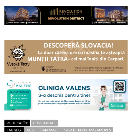
PUBLICAT ÎN:
COMUNITATE
TAGGED:
ACTE
BAIA MARE
CASA DE PENSII MARAMURES