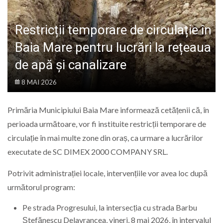
LIFE
Restricții temporare de circulație în
Baia Mare pentru lucrări la rețeaua
de apă și canalizare
8 MAI 2026
Primăria Municipiului
Baia Mare
informează cetățenii că, în
perioada următoare, vor fi instituite restricții temporare de
circulație în mai multe zone din oraș, ca urmare a lucrărilor
executate de SC DIMEX 2000 COMPANY SRL.
Potrivit administrației locale, intervențiile vor avea loc după
următorul program:
Pe strada Progresului, la intersecția cu strada Barbu
Ștefănescu Delavrancea, vineri, 8 mai 2026, în intervalul