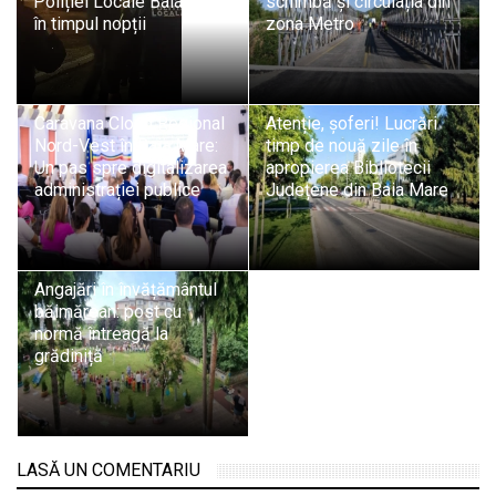
Poliției Locale Baia Mare
schimbă și circulația din
în timpul nopții
zona Metro
Caravana Cloud Regional
Atenție, șoferi! Lucrări
Nord-Vest în Baia Mare:
timp de nouă zile în
Un pas spre digitalizarea
apropierea Bibliotecii
administrației publice
Județene din Baia Mare
Angajări în învățământul
băimărean: post cu
normă întreagă la
grădiniță
LASĂ UN COMENTARIU