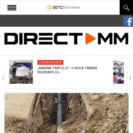
30°C
Baia Mare
START
COMUNITATE
EDITORIAL
COMUNITATE
CULTURA
„MAȘINA TIMPULUI”: O NOUĂ TABĂRĂ
ÎNCHEIATĂ CU…
ECONOMIE
SANATATE
SPORT
SPECIAL
POLITIC