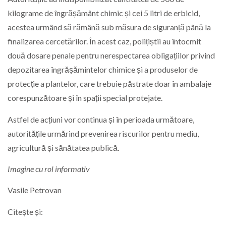
kilograme de îngrășământ chimic și cei 5 litri de erbicid,
acestea urmând să rămână sub măsura de siguranță până la
finalizarea cercetărilor. În acest caz, polițiștii au întocmit
două dosare penale pentru nerespectarea obligațiilor privind
depozitarea îngrășămintelor chimice și a produselor de
protecție a plantelor, care trebuie păstrate doar în ambalaje
corespunzătoare și în spații special protejate.
Astfel de acțiuni vor continua și în perioada următoare,
autoritățile urmărind prevenirea riscurilor pentru mediu,
agricultură și sănătatea publică.
Imagine cu rol informativ
Vasile Petrovan
Citește și: