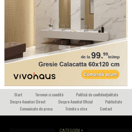
Start
Termeni si conditii
Politică de confidențialitate
Despre Anunturi Direct
Despre Anuntul Oficial
Publicitate
Comunicate de presa
Trimite o stire
Contact
CATEGORII +