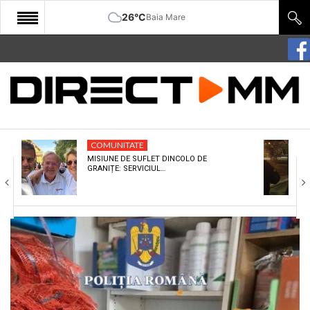
26°C
Baia Mare
START
COMUNITATE
EDITORIAL
COMUNITATE
CULTURA
MISIUNE DE SUFLET DINCOLO DE
GRANIȚE: SERVICIUL…
ECONOMIE
SANATATE
SPORT
SPECIAL
POLITIC