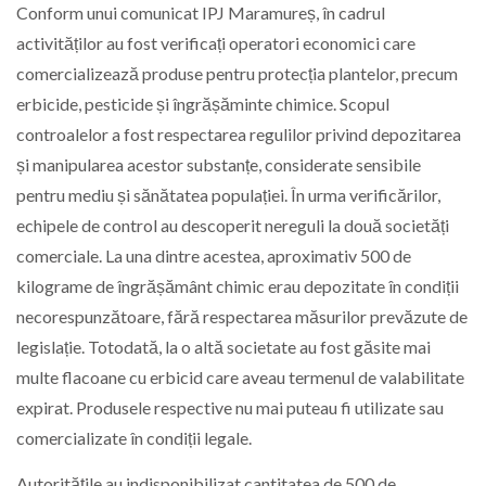
Conform unui comunicat IPJ Maramureș, în cadrul
activităților au fost verificați operatori economici care
comercializează produse pentru protecția plantelor, precum
erbicide, pesticide și îngrășăminte chimice. Scopul
controalelor a fost respectarea regulilor privind depozitarea
și manipularea acestor substanțe, considerate sensibile
pentru mediu și sănătatea populației. În urma verificărilor,
echipele de control au descoperit nereguli la două societăți
comerciale. La una dintre acestea, aproximativ 500 de
kilograme de îngrășământ chimic erau depozitate în condiții
necorespunzătoare, fără respectarea măsurilor prevăzute de
legislație. Totodată, la o altă societate au fost găsite mai
multe flacoane cu erbicid care aveau termenul de valabilitate
expirat. Produsele respective nu mai puteau fi utilizate sau
comercializate în condiții legale.
Autoritățile au indisponibilizat cantitatea de 500 de