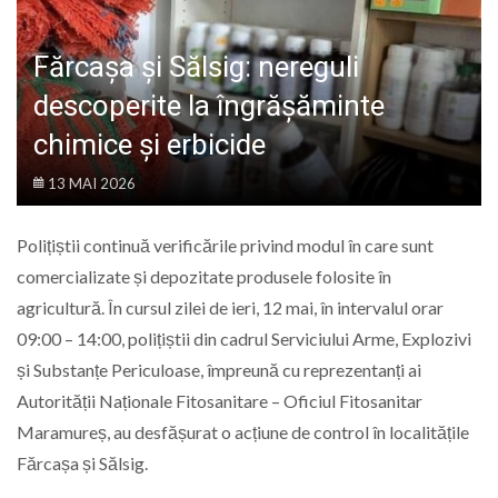
LIFE
Fărcașa și Sălsig: nereguli
descoperite la îngrășăminte
chimice și erbicide
13 MAI 2026
Polițiștii continuă verificările privind modul în care sunt
comercializate și depozitate produsele folosite în
agricultură. În cursul zilei de ieri, 12 mai, în intervalul orar
09:00 – 14:00, polițiștii din cadrul Serviciului Arme, Explozivi
și Substanțe Periculoase, împreună cu reprezentanți ai
Autorității Naționale Fitosanitare – Oficiul Fitosanitar
Maramureș, au desfășurat o acțiune de control în localitățile
Fărcașa și Sălsig.