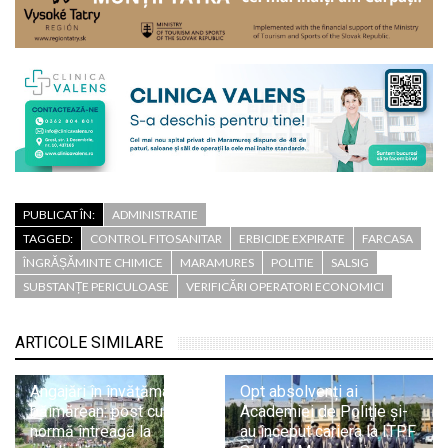
PUBLICAT ÎN:
ADMINISTRATIE
TAGGED:
CONTROL FITOSANITAR
ERBICIDE EXPIRATE
FARCASA
ÎNGRĂȘĂMINTE CHIMICE
MARAMURES
POLITIE
SALSIG
SUBSTANȚE PERICULOASE
VERIFICĂRI OPERATORI ECONOMICI
ARTICOLE SIMILARE
Angajări în învățământul
Opt absolvenți ai
băimărean: post cu
Academiei de Poliție și-
normă întreagă la
au început cariera la ITPF