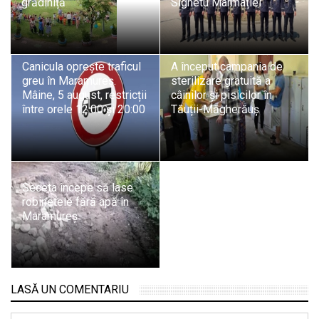
grădiniță
Sighetu Marmației
Canicula oprește traficul
A început campania de
greu în Maramureș.
sterilizare gratuită a
Mâine, 5 august, restricții
câinilor și pisicilor în
între orele 12:00 și 20:00
Tăuții-Măgherăuș
Seceta începe să lase
robinetele fără apă în
Maramureș
LASĂ UN COMENTARIU