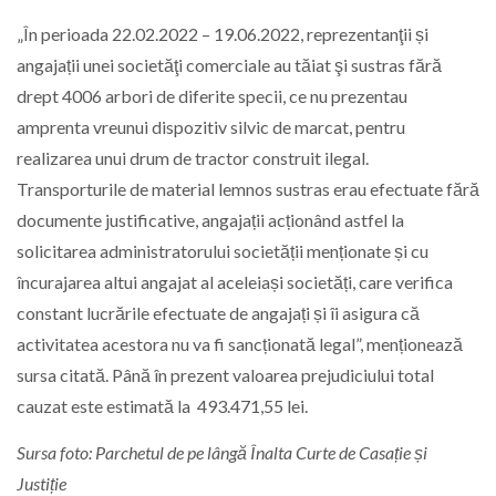
„În perioada 22.02.2022 – 19.06.2022, reprezentanţii și
angajații unei societăţi comerciale au tăiat şi sustras fără
drept 4006 arbori de diferite specii, ce nu prezentau
amprenta vreunui dispozitiv silvic de marcat, pentru
realizarea unui drum de tractor construit ilegal.
Transporturile de material lemnos sustras erau efectuate fără
documente justificative, angajații acționând astfel la
solicitarea administratorului societății menționate și cu
încurajarea altui angajat al aceleiași societăți, care verifica
constant lucrările efectuate de angajați și îi asigura că
activitatea acestora nu va fi sancționată legal”, menționează
sursa citată. Până în prezent valoarea prejudiciului total
cauzat este estimată la 493.471,55 lei.
Sursa foto: Parchetul de pe lângă Înalta Curte de Casație și
Justiție