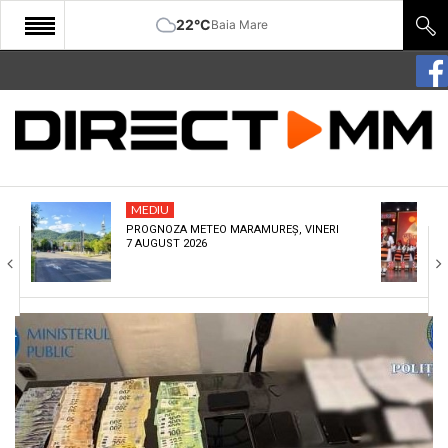
22°C
Baia Mare
START
COMUNITATE
EDITORIAL
MEDIU
CULTURA
PROGNOZA METEO MARAMUREȘ, VINERI
7 AUGUST 2026
ECONOMIE
SANATATE
SPORT
SPECIAL
POLITIC