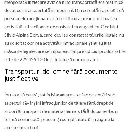
menționată în fiecare aviz ca fiind transportată era mai mică
decât cea transportată în mod real. Din cercetări a reieșit că
persoanele menționate ar fi fost încurajate în continuarea
activității infracționale de pasivitatea angajaților Ocolului
Silvic Alpina Borșa, care, deși au constatat tăierile ilegale, nu
au solicitat oprirea activității infracționale și nu au luat
măsurile legale care se impuneau, iar prejudiciul produs astfel
este de 225.325,120 lei”, detaliază comunicatul.
Transporturi de lemne fără documente
justificative
Într-o altă cauză, tot în Maramureș, se fac cercetări sub
aspectul săvârșirii infracțiunilor de tăiere fără drept de
arbori și transport de material lemnos fără documente, în
formă continuată, precum și complicitate și instigare la
aceste infracțiuni.