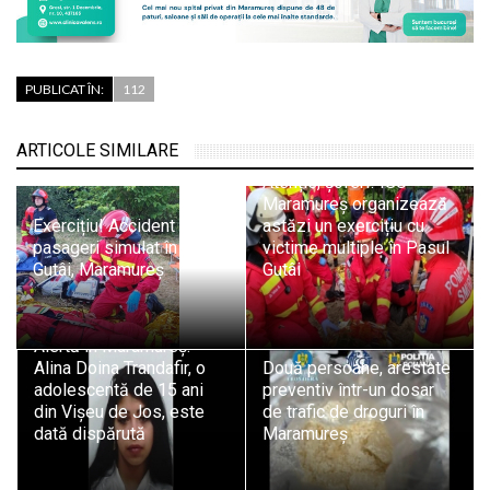
PUBLICAT ÎN:
112
ARTICOLE SIMILARE
Atenție, șoferi! ISU
Maramureș organizează
Exercițiu! Accident cu 11
astăzi un exercițiu cu
pasageri simulat în Pasul
victime multiple în Pasul
Gutâi, Maramureș
Gutâi
Alertă în Maramureș:
Alina Doina Trandafir, o
Două persoane, arestate
adolescentă de 15 ani
preventiv într-un dosar
din Vișeu de Jos, este
de trafic de droguri în
dată dispărută
Maramureș