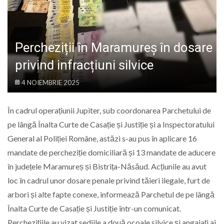
LIFE
Percheziții în Maramureș în dosare
privind infracțiuni silvice
4 NOIEMBRIE 2025
În cadrul operațiunii Jupiter, sub coordonarea Parchetului de
pe lângă Înalta Curte de Casație și Justiție și a Inspectoratului
General al Poliției Române, astăzi s-au pus în aplicare 16
mandate de percheziție domiciliară și 13 mandate de aducere
în județele Maramureș și Bistrița-Năsăud. Acțiunile au avut
loc în cadrul unor dosare penale privind tăieri ilegale, furt de
arbori și alte fapte conexe, informează Parchetul de pe lângă
Înalta Curte de Casație și Justiție într-un comunicat.
Perchezițiile au vizat sediile a două ocoale silvice și angajați ai