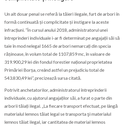
Un alt dosar penal se referă la tăieri ilegale, furt de arbori în
formă continuată și complicitate și instigare la aceste
infracțiuni. ”În cursul anului 2018, administratorul unei
întreprinderi individuale i-ar fi determinat pe angajații săi să
taie în mod nelegal 1665 de arbori nemarcați din specia
rășinoase, în volum total de 1107,859 mc, în valoare de
319.900,29 lei din fondul forestier național proprietatea
Primăriei Borșa, creând astfel un prejudiciu total de
543.830,49 lei”, precizează sursa citată.
Potrivit anchetatorilor, administratorul întreprinderii
individuale, cu ajutorul angajaților săi, a furat o parte din
arborii tăiați ilegal. „La fiecare transport efectuat, pe lângă
materialul lemnos tăiat legal se transporta şi materialul
lemnos tăiat ilegal, iar cantitatea de material lemnos