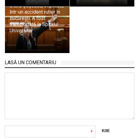
Diana Șoșoacă, implicată
într-un accident rutier în
București. A fost
transportată la Spitalul
Universitar
LASĂ UN COMENTARIU
*
NUME