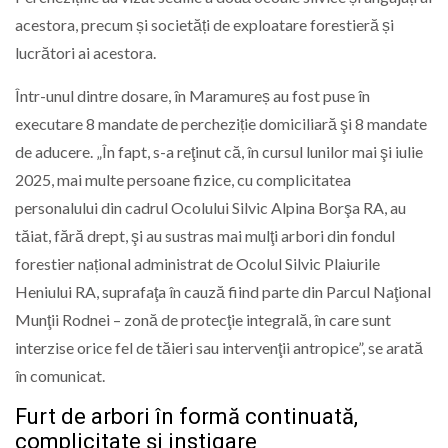
acestora, precum și societăți de exploatare forestieră și
lucrători ai acestora.
Într-unul dintre dosare, în Maramureș au fost puse în
executare 8 mandate de percheziție domiciliară şi 8 mandate
de aducere. „În fapt, s-a reţinut că, în cursul lunilor mai şi iulie
2025, mai multe persoane fizice, cu complicitatea
personalului din cadrul Ocolului Silvic Alpina Borşa RA, au
tăiat, fără drept, şi au sustras mai mulţi arbori din fondul
forestier național administrat de Ocolul Silvic Plaiurile
Heniului RA, suprafaţa în cauză fiind parte din Parcul Naţional
Munţii Rodnei – zonă de protecţie integrală, în care sunt
interzise orice fel de tăieri sau intervenţii antropice”, se arată
în comunicat.
Furt de arbori în formă continuată,
complicitate și instigare