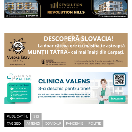
PUBLICAT ÎN:
112
TAGGED:
AMENZI
COVID-19
PANDEMIE
POLITIE