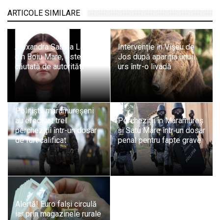
ARTICOLE SIMILARE
Alexandra Sabina Lazăr,
Intervenție în Vișeu de
din Boiu Mare, este
Jos după apariția unui
căutată de autorități
urs într-o livadă
Polițiștii maramureșeni
au efectuat trei
Percheziții în Maramureș
percheziții într-un dosar
și Satu Mare într‑un dosar
de furt calificat
penal pentru fapte grave
Alertă! Euro falși circulă
iar prin magazinele rurale