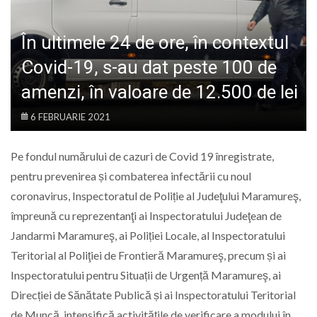
LIFE
În ultimele 24 de ore, în contextul
Covid-19, s-au dat peste 100 de
amenzi, în valoare de 12.500 de lei
6 FEBRUARIE 2021
Pe fondul numărului de cazuri de Covid 19 înregistrate,
pentru prevenirea și combaterea infectării cu noul
coronavirus, Inspectoratul de Poliție al Judeţului Maramureş,
împreună cu reprezentanţi ai Inspectoratului Judeţean de
Jandarmi Maramureş, ai Poliției Locale, al Inspectoratului
Teritorial al Poliţiei de Frontieră Maramureş, precum și ai
Inspectoratului pentru Situații de Urgență Maramureş, ai
Direcției de Sănătate Publică și ai Inspectoratului Teritorial
de Muncă, intensifică activitățile de verificare a modului în