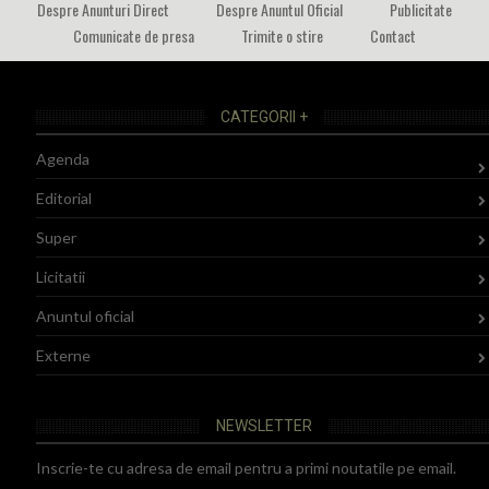
Despre Anunturi Direct
Despre Anuntul Oficial
Publicitate
Comunicate de presa
Trimite o stire
Contact
CATEGORII +
Agenda
Editorial
Super
Licitatii
Anuntul oficial
Externe
NEWSLETTER
Inscrie-te cu adresa de email pentru a primi noutatile pe email.