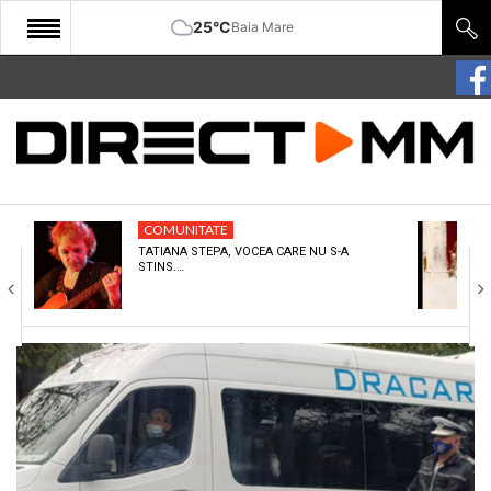
25°C
Baia Mare
START
COMUNITATE
EDITORIAL
COMUNITATE
CULTURA
TATIANA STEPA, VOCEA CARE NU S-A
STINS.…
ECONOMIE
SANATATE
SPORT
SPECIAL
POLITIC