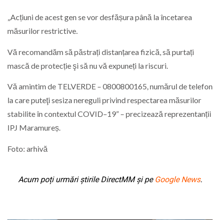
„Acțiuni de acest gen se vor desfășura până la încetarea
măsurilor restrictive.
Vă recomandăm să păstrați distanțarea fizică, să purtați
mască de protecție şi să nu vă expuneți la riscuri.
Vă amintim de TELVERDE – 0800800165, numărul de telefon
la care puteţi sesiza nereguli privind respectarea măsurilor
stabilite în contextul COVID–19” – precizează reprezentanții
IPJ Maramureș.
Foto: arhivă
Acum poți urmări știrile DirectMM și pe
Google News
.