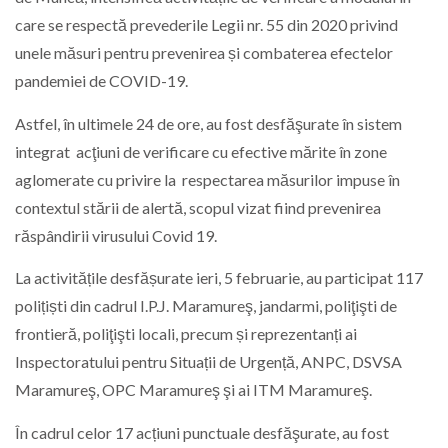
care se respectă prevederile Legii nr. 55 din 2020 privind
unele măsuri pentru prevenirea și combaterea efectelor
pandemiei de COVID-19.
Astfel, în ultimele 24 de ore, au fost desfăşurate în sistem
integrat acţiuni de verificare cu efective mărite în zone
aglomerate cu privire la respectarea măsurilor impuse în
contextul stării de alertă, scopul vizat fiind prevenirea
răspândirii virusului Covid 19.
La activitățile desfășurate ieri, 5 februarie, au participat 117
polițiști din cadrul I.P.J. Maramureş, jandarmi, poliţişti de
frontieră, poliţişti locali, precum și reprezentanți ai
Inspectoratului pentru Situații de Urgență, ANPC, DSVSA
Maramureş, OPC Maramureş şi ai ITM Maramureş.
În cadrul celor 17 acțiuni punctuale desfăşurate, au fost