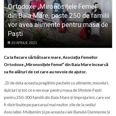
LIFE
Ortodoxe „Mironosițele Femei”
din Baia Mare, peste 250 de familii
vor avea alimente pentru masa de
Paști
20 APRILIE 2021
Ca la fiecare sărbătoare mare, Asociația Femeilor
Ortodoxe „Mironosițele Femei” din Baia Mare încearcă
sa fie alături de cei care au nevoie de ajutor.
„Și de data aceasta pregătim pachete cu alimente, mezeluri,
dulciuri și tot ce e necesar pentru masa de Sfintele Paști
pentru 250-300 familii din Baia Mare și împrejurimi, care vor
fi distribuite pe parcursul mai multor zile de la sediul
Asociației. Mulțumim și pe aceasta cale Bunului Dumnezeu și