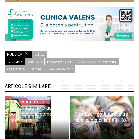
PUBLICAT ÎN:
UTILE
TAGGED:
AJUTOR
MASA DE PASTI
MIRONOSITELE FEMEI
ORTODOX
SOCIAL
VARVARA POP
ARTICOLE SIMILARE
Liceul Tehnologic
Forestier Sighetu
Marmației oferă
oportunități de studii
postliceale în domeniul
Sterilizări gratuite pentru
informaticii
câini și pisici la Băița Băii