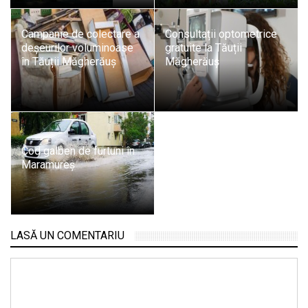
Campanie de colectare a
Consultații optometrice
deșeurilor voluminoase
gratuite la Tăuții
în Tăuții Măgherăuș
Măgherăuș
Cod galben de furtuni în
Maramureș
LASĂ UN COMENTARIU