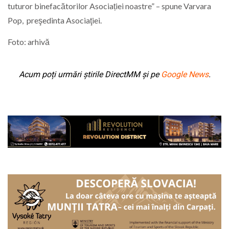
tuturor binefacătorilor Asociației noastre” – spune Varvara
Pop, preşedinta Asociaţiei.
Foto: arhivă
Acum poți urmări știrile DirectMM și pe
Google News
.