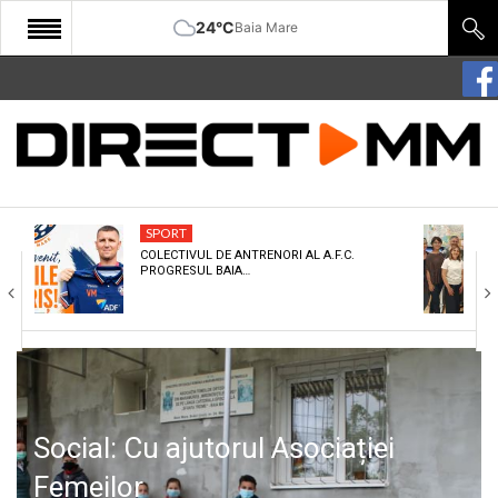
24°C
Baia Mare
START
COMUNITATE
EDITORIAL
SPORT
CULTURA
COLECTIVUL DE ANTRENORI AL A.F.C.
PROGRESUL BAIA…
ECONOMIE
SANATATE
SPORT
SPECIAL
Social: Cu ajutorul Asociației
POLITIC
Femeilor