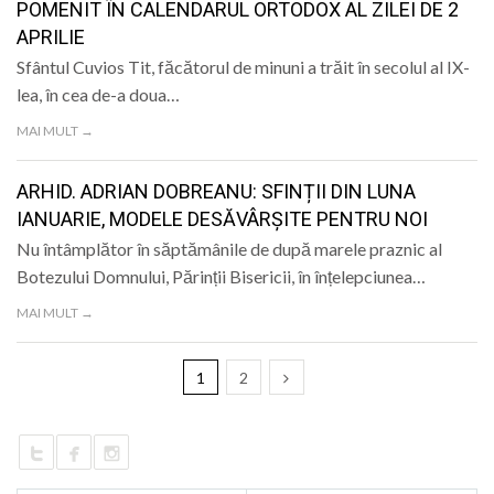
POMENIT ÎN CALENDARUL ORTODOX AL ZILEI DE 2
APRILIE
Sfântul Cuvios Tit, făcătorul de minuni a trăit în secolul al IX-
lea, în cea de-a doua…
MAI MULT →
ARHID. ADRIAN DOBREANU: SFINȚII DIN LUNA
IANUARIE, MODELE DESĂVÂRȘITE PENTRU NOI
Nu întâmplător în săptămânile de după marele praznic al
Botezului Domnului, Părinții Bisericii, în înțelepciunea…
MAI MULT →
1
2