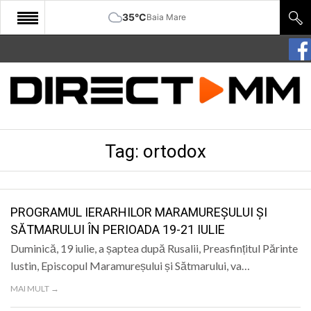
35°C
Baia Mare
START
COMUNITATE
EDITORIAL
Tag:
ortodox
CULTURA
ECONOMIE
SANATATE
PROGRAMUL IERARHILOR MARAMUREȘULUI ȘI
SĂTMARULUI ÎN PERIOADA 19-21 IULIE
SPORT
Duminică, 19 iulie, a șaptea după Rusalii, Preasfințitul Părinte
SPECIAL
Iustin, Episcopul Maramureșului și Sătmarului, va…
MAI MULT →
POLITIC