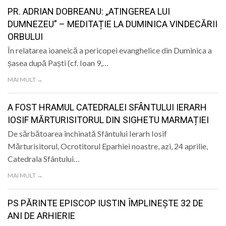
LIFE
PR. ADRIAN DOBREANU: „ATINGEREA LUI
DUMNEZEU” – MEDITAȚIE LA DUMINICA VINDECĂRII
ORBULUI
În relatarea ioaneică a pericopei evanghelice din Duminica a
șasea după Paști (cf. Ioan 9,…
MAI MULT →
A FOST HRAMUL CATEDRALEI SFÂNTULUI IERARH
IOSIF MĂRTURISITORUL DIN SIGHETU MARMAȚIEI
De sărbătoarea închinată Sfântului Ierarh Iosif
Mărturisitorul, Ocrotitorul Eparhiei noastre, azi, 24 aprilie,
Catedrala Sfântului…
MAI MULT →
PS PĂRINTE EPISCOP IUSTIN ÎMPLINEȘTE 32 DE
ANI DE ARHIERIE