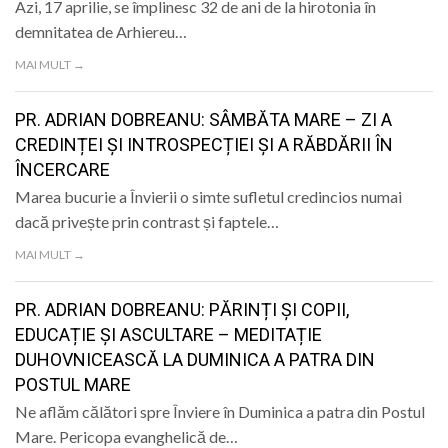
Azi, 17 aprilie, se împlinesc 32 de ani de la hirotonia în
demnitatea de Arhiereu…
MAI MULT →
PR. ADRIAN DOBREANU: SÂMBĂTA MARE – ZI A
CREDINȚEI ȘI INTROSPECȚIEI ȘI A RĂBDĂRII ÎN
ÎNCERCARE
Marea bucurie a Învierii o simte sufletul credincios numai
dacă privește prin contrast și faptele…
MAI MULT →
PR. ADRIAN DOBREANU: PĂRINȚI ȘI COPII,
EDUCAȚIE ȘI ASCULTARE – MEDITAȚIE
DUHOVNICEASCĂ LA DUMINICA A PATRA DIN
POSTUL MARE
Ne aflăm călători spre Înviere în Duminica a patra din Postul
Mare. Pericopa evanghelică de…