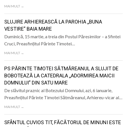
MAI MULT →
SLUJIRE ARHIEREASCĂ LA PAROHIA „BUNA
VESTIRE” BAIA MARE
Duminică, 15 martie, a treia din Postul Păresimilor – a Sfintei
Cruci, Preasfințitul Părinte Timotei…
MAI MULT →
PS PĂRINTE TIMOTEI SĂTMĂREANUL A SLUJIT DE
BOBOTEAZĂ LA CATEDRALA „ADORMIREA MAICII
DOMNULUI” DIN SATU MARE
De slăvitul praznic al Botezului Domnului, azi, 6 ianuarie,
Preasfințitul Părinte Timotei Sătmăreanul, Arhiereu-vicar al…
MAI MULT →
SFÂNTUL CUVIOS TIT, FĂCĂTORUL DE MINUNI ESTE