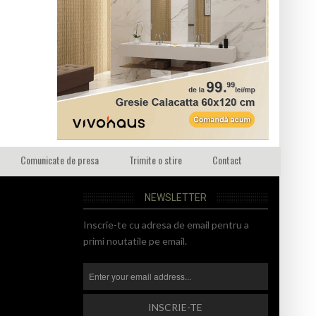
Comunicate de presa
Trimite o stire
Contact
NEWSLETTER
Inscrie-te cu adresa de email pentru a
primi noutatile pe email.