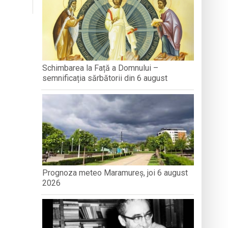
antă a Maramureșului
Schimbarea la Față a Domnului –
semnificația sărbătorii din 6 august
c la Sighetu Marmației
Prognoza meteo Maramureș, joi 6 august
2026