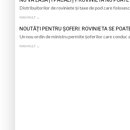
Distribuitorilor de roviniete și taxe de pod care folosesc
La Săliștea de Sus 
MAI MULT →
„Vacanță în tinda bi
NOUTĂȚI PENTRU ȘOFERI: ROVINIETA SE POATE
Campanie de donare
Un nou ordin de ministru permite șoferilor care conduc 
MAI MULT →
Părintele protopop d