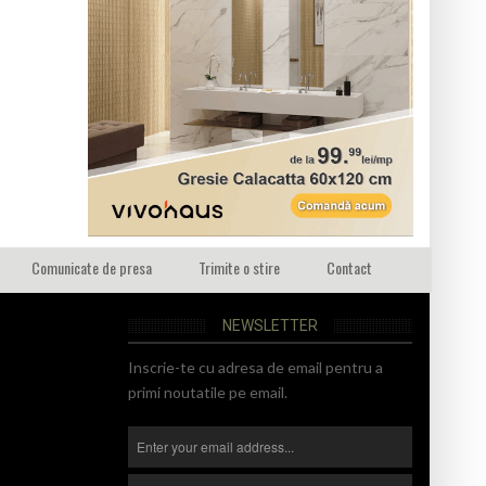
Comunicate de presa
Trimite o stire
Contact
NEWSLETTER
Inscrie-te cu adresa de email pentru a
primi noutatile pe email.