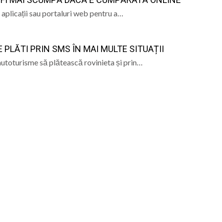
 aplicații sau portaluri web pentru a…
va fi dezvelit bustul lui Gavrilă Iuga, personalitate marc
sericii”: Ediția a IV-a a taberei de vară pentru copii are lo
 PLĂTI PRIN SMS ÎN MAI MULTE SITUAȚII
 de sânge la Spitalul Județean de Urgență „Dr. Constanti
autoturisme să plătească rovinieta și prin…
r. Stan Florin, invitat la Școala Părinților din Parohia Dum