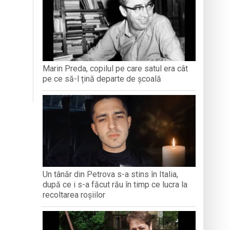
antă a Maramureșului
c la Sighetu Marmației
n Opriș” Baia Mare
Marin Preda, copilul pe care satul era cât
pe ce să-l țină departe de școală
brăvița
Un tânăr din Petrova s-a stins în Italia,
după ce i s-a făcut rău în timp ce lucra la
recoltarea roșiilor