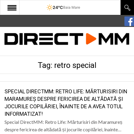
24°C
Baia Mare
START
COMUNITATE
EDITORIAL
Tag:
retro special
CULTURA
ECONOMIE
SANATATE
SPECIAL DIRECTMM: RETRO LIFE: MĂRTURISIRI DIN
MARAMUREȘ DESPRE FERICIREA DE ALTĂDATĂ ȘI
SPORT
JOCURILE COPILĂRIEI, ÎNAINTE DE A AVEA TOTUL
INFORMATIZAT!
SPECIAL
Special DirectMM: Retro Life: Mărturisiri din Maramureș
POLITIC
despre fericirea de altădată și jocurile copilăriei, înainte…