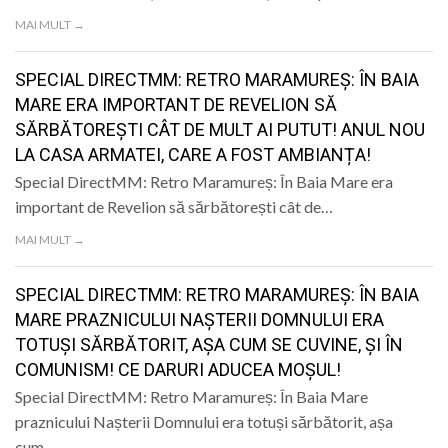
MAI MULT →
SPECIAL DIRECTMM: RETRO MARAMUREȘ: ÎN BAIA
MARE ERA IMPORTANT DE REVELION SĂ
SĂRBĂTOREȘTI CÂT DE MULT AI PUTUT! ANUL NOU
LA CASA ARMATEI, CARE A FOST AMBIANȚA!
Special DirectMM: Retro Maramureș: În Baia Mare era
important de Revelion să sărbătorești cât de…
MAI MULT →
SPECIAL DIRECTMM: RETRO MARAMUREȘ: ÎN BAIA
MARE PRAZNICULUI NAȘTERII DOMNULUI ERA
TOTUȘI SĂRBĂTORIT, AȘA CUM SE CUVINE, ȘI ÎN
COMUNISM! CE DARURI ADUCEA MOȘUL!
Special DirectMM: Retro Maramureș: În Baia Mare
praznicului Nașterii Domnului era totuși sărbătorit, așa
cum…