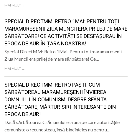
LIFE
MAI MULT →
SPECIAL DIRECTMM: RETRO 1MAI: PENTRU TOȚI
MARAMUREȘENII ZIUA MUNCII ERA PRILEJ DE MARE
SĂRBĂTOARE! CE ACTIVITĂȚI SE DESFĂȘURAU ÎN
EPOCA DE AUR ÎN ȚARA NOASTRĂ!
Special DirectMM: Retro 1Mai: Pentru toți maramureșenii
Ziua Muncii era prilej de mare sărbătoare! Ce…
MAI MULT →
SPECIAL DIRECTMM: RETRO PAȘTI: CUM
SĂRBĂTOREAU MARAMUREȘENII ÎNVIEREA
DOMNULUI ÎN COMUNISM. DESPRE SFÂNTA
SĂRBĂTOARE, MĂRTURISIRI INTERESANTE DIN
EPOCA DE AUR!
Dacă sărbătoarea Crăciunului era una pe care autoritățile
comuniste o recunoșteau, însă bineînțeles nu pentru…