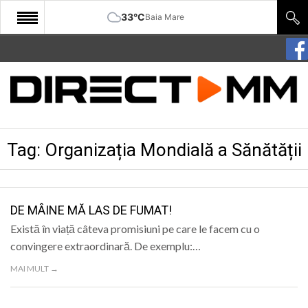
33°C
Baia Mare
START
COMUNITATE
EDITORIAL
Tag:
Organizația Mondială a Sănătății
CULTURA
ECONOMIE
SANATATE
DE MÂINE MĂ LAS DE FUMAT!
Există în viață câteva promisiuni pe care le facem cu o
SPORT
convingere extraordinară. De exemplu:…
SPECIAL
MAI MULT →
POLITIC