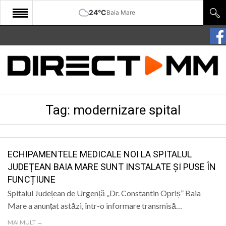
24°C
Baia Mare
START
COMUNITATE
EDITORIAL
Tag:
modernizare spital
CULTURA
ECONOMIE
SANATATE
ECHIPAMENTELE MEDICALE NOI LA SPITALUL
JUDEȚEAN BAIA MARE SUNT INSTALATE ȘI PUSE ÎN
SPORT
FUNCȚIUNE
SPECIAL
Spitalul Județean de Urgență „Dr. Constantin Opriș” Baia
Mare a anunțat astăzi, într-o informare transmisă…
POLITIC
MAI MULT →