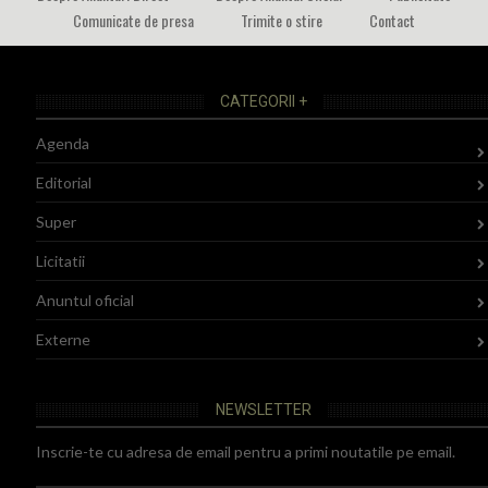
Comunicate de presa
Trimite o stire
Contact
CATEGORII +
Agenda
Editorial
Super
Licitatii
Anuntul oficial
Externe
NEWSLETTER
Inscrie-te cu adresa de email pentru a primi noutatile pe email.