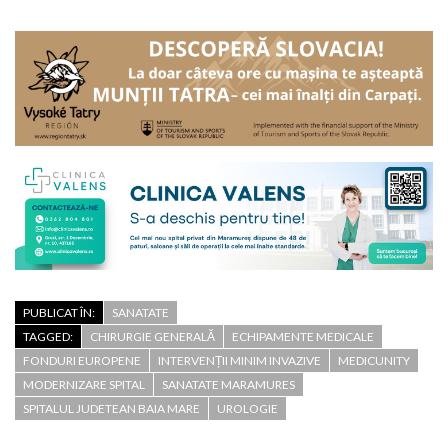
PUBLICAT ÎN:
SANATATE
TAGGED:
CHIRURGIE GENERALĂ
ECHIPAMENTE MEDICALE
FONDURI EUROPENE
INTERVENȚII MINIM INVAZIVE
MEDICUNITY
MODERNIZARE SPITAL
SANATATE MARAMURES
SPITALUL JUDETEAN BAIA MARE
UROLOGIE