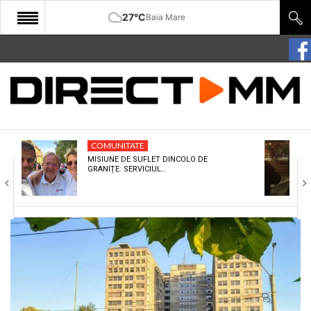
27°C
Baia Mare
START
COMUNITATE
EDITORIAL
COMUNITATE
CULTURA
MISIUNE DE SUFLET DINCOLO DE
GRANIȚE: SERVICIUL…
ECONOMIE
SANATATE
SPORT
SPECIAL
POLITIC