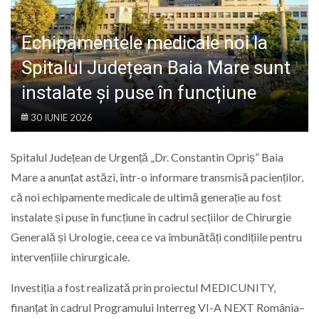
LIFE
Echipamentele medicale noi la
Spitalul Județean Baia Mare sunt
instalate și puse în funcțiune
30 IUNIE 2026
Spitalul Județean de Urgență „Dr. Constantin Opriș” Baia
Mare a anunțat astăzi, într-o informare transmisă pacienților,
că noi echipamente medicale de ultimă generație au fost
instalate și puse în funcțiune în cadrul secțiilor de Chirurgie
Generală și Urologie, ceea ce va îmbunătăți condițiile pentru
intervențiile chirurgicale.
Investiția a fost realizată prin proiectul MEDICUNITY,
finanțat în cadrul Programului Interreg VI-A NEXT România–