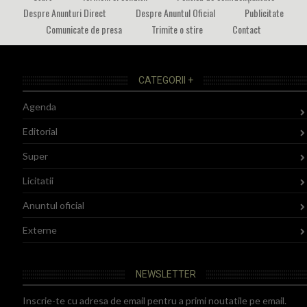
Despre Anunturi Direct
Despre Anuntul Oficial
Publicitate
Comunicate de presa
Trimite o stire
Contact
CATEGORII +
Agenda
Editorial
Super
Licitatii
Anuntul oficial
Externe
NEWSLETTER
Inscrie-te cu adresa de email pentru a primi noutatile pe email.