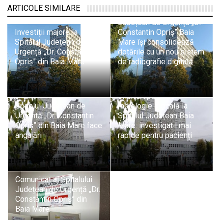
ARTICOLE SIMILARE
Spitalul Județean
Județean de Urgență „Dr.
Investiții majore la
Constantin Opriș” Baia
Spitalul Județean de
Mare își consolidează
Urgență „Dr. Constantin
dotările cu un nou sistem
Opriș” din Baia Mare
de radiografie digitală
Un nou aparat de
Spitalul Județean de
radiologie digitală la
Urgență „Dr. Constantin
Spitalul Județean Baia
Opriș” din Baia Mare face
Mare: investigații mai
angajări
rapide pentru pacienți
Comunicat al Spitalului
Județean de Urgență „Dr.
Constantin Opriș” din
Baia Mare