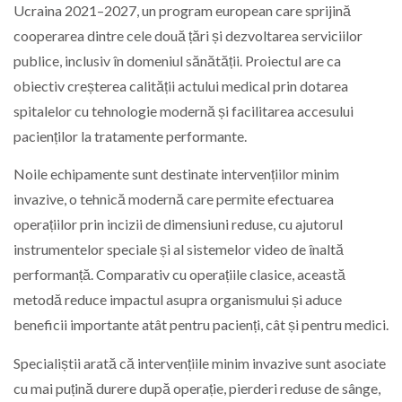
Ucraina 2021–2027, un program european care sprijină
cooperarea dintre cele două țări și dezvoltarea serviciilor
publice, inclusiv în domeniul sănătății. Proiectul are ca
obiectiv creșterea calității actului medical prin dotarea
spitalelor cu tehnologie modernă și facilitarea accesului
pacienților la tratamente performante.
Noile echipamente sunt destinate intervențiilor minim
invazive, o tehnică modernă care permite efectuarea
operațiilor prin incizii de dimensiuni reduse, cu ajutorul
instrumentelor speciale și al sistemelor video de înaltă
performanță. Comparativ cu operațiile clasice, această
metodă reduce impactul asupra organismului și aduce
beneficii importante atât pentru pacienți, cât și pentru medici.
Specialiștii arată că intervențiile minim invazive sunt asociate
cu mai puțină durere după operație, pierderi reduse de sânge,