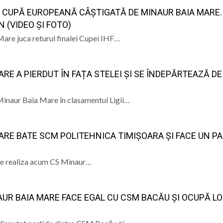
MA CUPĂ EUROPEANĂ CÂȘTIGATĂ DE MINAUR BAIA MARE. 
 s-a stins în Italia, după ce i s-a făcut rău în timp ce lucra
 (VIDEO ȘI FOTO)
Mare juca returul finalei Cupei IHF…
lul olimpic oferit de Kati Szabo
i din cadrul SVSU Recea, Maramureș, sunt din nou campion
ARE A PIERDUT ÎN FAȚA STELEI ȘI SE ÎNDEPĂRTEAZĂ DE
eș le cere primăriilor să reducă consumul de energie
Minaur Baia Mare în clasamentul Ligii…
MARE BATE SCM POLITEHNICA TIMIȘOARA ȘI FACE UN P
oate realiza acum CS Minaur…
AUR BAIA MARE FACE EGAL CU CSM BACĂU ȘI OCUPĂ LO