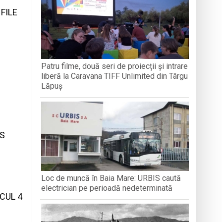
FILE
 la recoltarea roșiilor
i naționali
Patru filme, două seri de proiecții și intrare
liberă la Caravana TIFF Unlimited din Târgu
Lăpuș
AS
Loc de muncă în Baia Mare: URBIS caută
electrician pe perioadă nedeterminată
CUL 4