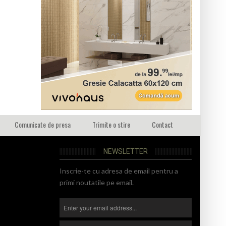
Comunicate de presa
Trimite o stire
Contact
NEWSLETTER
Inscrie-te cu adresa de email pentru a
primi noutatile pe email.