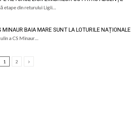
ă etape din returului Ligii…
S MINAUR BAIA MARE SUNT LA LOTURILE NAȚIONALE
culin a CS Minaur…
1
2