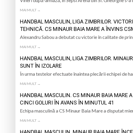
Vineri după-amiază, în Sepsi Arena din Sf. Gheorghe s-a
MAI MULT →
HANDBAL MASCULIN, LIGA ZIMBRILOR. VICTO
TEHNICĂ. CS MINAUR BAIA MARE A ÎNVINS CS
Alexandru Sabou a debutat cu victorie în calitate de pri
MAI MULT →
HANDBAL MASCULIN, LIGA ZIMBRILOR. MINAUR
SUNT ÎN IZOLARE
În urma testelor efectuate înaintea plecării echipei de 
MAI MULT →
HANDBAL MASCULIN. CS MINAUR BAIA MARE A 
CINCI GOLURI ÎN AVANS ÎN MINUTUL 41
Echipa masculină a CS Minaur Baia Mare a disputat mierc
MAI MULT →
HANDBAL MASCULIN. MINAUR BAIA MARE ÎNCEP