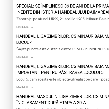
SPECIAL: SE ÎMPLINESC 36 DE ANI DE LA PRI
Un tânăr din Petrova
INEDITE DIN ISTORIA HANDBALULUI BĂIMĂREAN
Zaporoje, pe atunci URSS, 21 aprilie 1985. Minaur Baia 
5 august 1984: rega
MAI MULT →
Pompierii voluntar
HANDBAL, LIGA ZIMBRILOR. CS MINAUR BAIA M
Prefectura Maramur
LOCUL 4
Șapte puncte este distanța dintre CSM București și CS 
MAI MULT →
HANDBAL, LIGA ZIMBRILOR. CS MINAUR BAIA 
IMPORTANT PENTRU PĂSTRAREA LOCULUI 5
Locul 5, cam acesta este obiectivul realist pe care îl p
MAI MULT →
HANDBAL MASCULIN, LIGA ZIMBRILOR. CS MIN
ÎN CLASAMENT DUPĂ ETAPA A 20-A