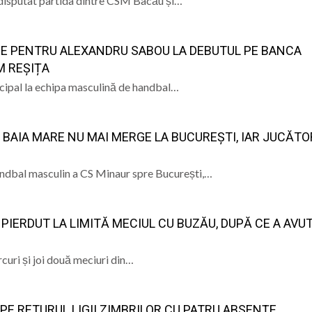
 disputat partida dintre CSM Bacău și…
RIE PENTRU ALEXANDRU SABOU LA DEBUTUL PE BANCA
M REȘIȚA
ncipal la echipa masculină de handbal…
 BAIA MARE NU MAI MERGE LA BUCUREȘTI, IAR JUCĂTOR
handbal masculin a CS Minaur spre București,…
PIERDUT LA LIMITĂ MECIUL CU BUZĂU, DUPĂ CE A AVU
uri și joi două meciuri din…
E RETURUL LIGII ZIMBRILOR CU PATRU ABSENȚE