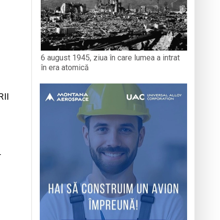
6 august 1945, ziua în care lumea a intrat
în era atomică
II
T