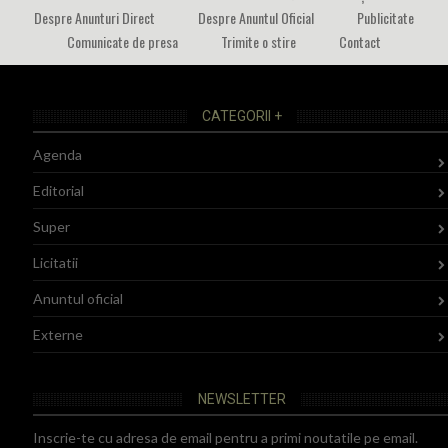
Despre Anunturi Direct
Despre Anuntul Oficial
Publicitate
Comunicate de presa
Trimite o stire
Contact
CATEGORII +
Agenda
Editorial
Super
Licitatii
Anuntul oficial
Externe
NEWSLETTER
Inscrie-te cu adresa de email pentru a primi noutatile pe email.