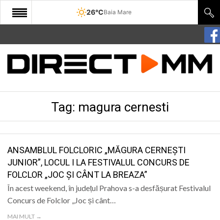
26°C
Baia Mare
START
COMUNITATE
EDITORIAL
Tag:
magura cernesti
CULTURA
ECONOMIE
SANATATE
ANSAMBLUL FOLCLORIC „MĂGURA CERNEȘTI
JUNIOR”, LOCUL I LA FESTIVALUL CONCURS DE
SPORT
FOLCLOR „JOC ȘI CÂNT LA BREAZA”
SPECIAL
În acest weekend, în județul Prahova s-a desfășurat Festivalul
Concurs de Folclor „Joc și cânt…
POLITIC
MAI MULT →