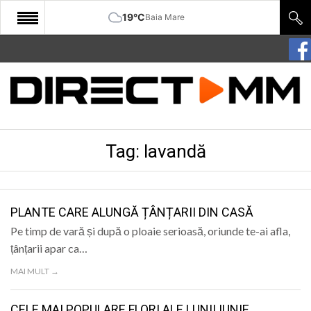
19°C
Baia Mare
START
COMUNITATE
EDITORIAL
Tag:
lavandă
CULTURA
ECONOMIE
SANATATE
PLANTE CARE ALUNGĂ ȚÂNȚARII DIN CASĂ
Pe timp de vară și după o ploaie serioasă, oriunde te-ai afla,
SPORT
țânțarii apar ca…
SPECIAL
MAI MULT →
POLITIC
CELE MAI POPULARE FLORI ALE LUNII IUNIE