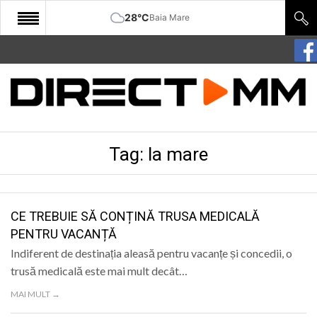
28°C
Baia Mare
START
COMUNITATE
EDITORIAL
Tag:
la mare
CULTURA
ECONOMIE
SANATATE
CE TREBUIE SĂ CONȚINĂ TRUSA MEDICALĂ
PENTRU VACANȚĂ
SPORT
Indiferent de destinația aleasă pentru vacanțe și concedii, o
SPECIAL
trusă medicală este mai mult decât…
MAI MULT →
POLITIC