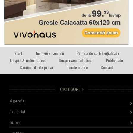
Start
Termeni si conditii
Politică de confidențialitate
Despre Anunturi Direct
Despre Anuntul Oficial
Publicitate
Comunicate de presa
Trimite o stire
Contact
CATEGORII +
Agenda
Editorial
Super
Licitatii