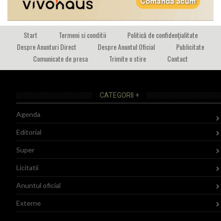
Start
Termeni si conditii
Politică de confidențialitate
Despre Anunturi Direct
Despre Anuntul Oficial
Publicitate
Comunicate de presa
Trimite o stire
Contact
CATEGORII +
Agenda
Editorial
Super
Licitatii
Anuntul oficial
Externe