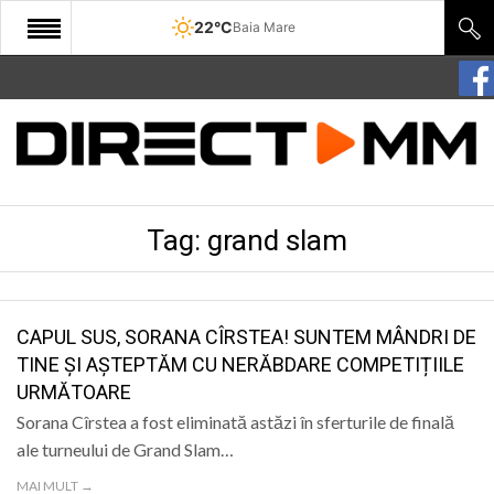
22°C
Baia Mare
START
COMUNITATE
EDITORIAL
Tag:
grand slam
CULTURA
ECONOMIE
SANATATE
CAPUL SUS, SORANA CÎRSTEA! SUNTEM MÂNDRI DE
TINE ȘI AȘTEPTĂM CU NERĂBDARE COMPETIȚIILE
SPORT
URMĂTOARE
SPECIAL
Sorana Cîrstea a fost eliminată astăzi în sferturile de finală
ale turneului de Grand Slam…
POLITIC
MAI MULT →