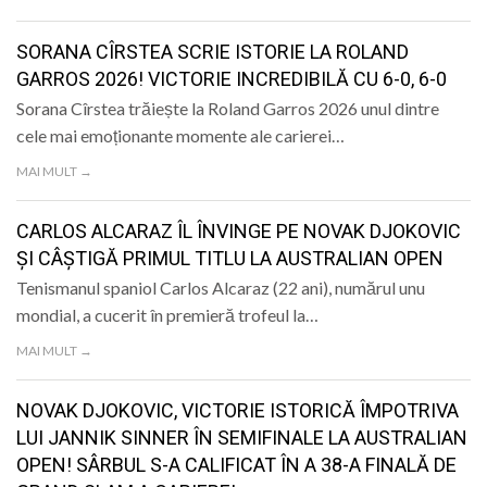
LIFE
SORANA CÎRSTEA SCRIE ISTORIE LA ROLAND
GARROS 2026! VICTORIE INCREDIBILĂ CU 6-0, 6-0
Sorana Cîrstea trăiește la Roland Garros 2026 unul dintre
cele mai emoționante momente ale carierei…
MAI MULT →
CARLOS ALCARAZ ÎL ÎNVINGE PE NOVAK DJOKOVIC
ȘI CÂȘTIGĂ PRIMUL TITLU LA AUSTRALIAN OPEN
Tenismanul spaniol Carlos Alcaraz (22 ani), numărul unu
mondial, a cucerit în premieră trofeul la…
MAI MULT →
NOVAK DJOKOVIC, VICTORIE ISTORICĂ ÎMPOTRIVA
LUI JANNIK SINNER ÎN SEMIFINALE LA AUSTRALIAN
OPEN! SÂRBUL S-A CALIFICAT ÎN A 38-A FINALĂ DE