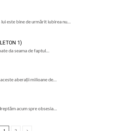
 lui este bine de urmărit iubirea nu…
LETON 1)
 poate da seama de faptul…
 aceste aberații milioane de…
 îndreptăm acum spre obsesia…
1
2