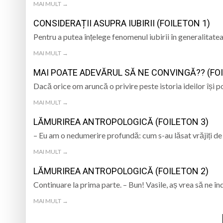
MAI MULT →
CONSIDERAȚII ASUPRA IUBIRII (FOILETON 1)
Pentru a putea înțelege fenomenul iubirii în generalitatea
MAI MULT →
MAI POATE ADEVĂRUL SĂ NE CONVINGĂ?? (FOI
Dacă orice om aruncă o privire peste istoria ideilor își
MAI MULT →
LĂMURIREA ANTROPOLOGICĂ (FOILETON 3)
– Eu am o nedumerire profundă: cum s-au lăsat vrăjiți de
MAI MULT →
LĂMURIREA ANTROPOLOGICĂ (FOILETON 2)
Continuare la prima parte. – Bun! Vasile, aș vrea să ne
MAI MULT →