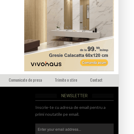
Comunicate de presa
Trimite o stire
Contact
NEWSLETTER
Inscrie-te cu adresa de email pentru a
primi noutatile pe email.