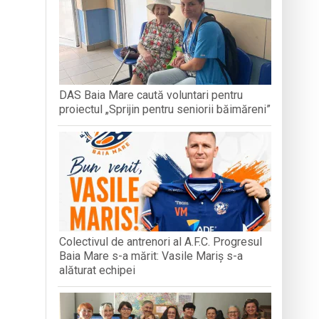
MUZEUL 
-o întâmplare
DAS Baia Mare caută voluntari pentru
proiectul „Sprijin pentru seniorii băimăreni”
n Baia Mare, o viață trăită prin cântec
Colectivul de antrenori al A.F.C. Progresul
Baia Mare s-a mărit: Vasile Mariș s-a
alăturat echipei