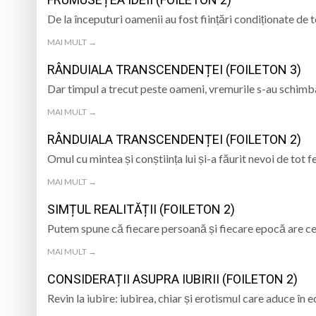
De la începuturi oamenii au fost ființări condiționate de to
Va avea loc prima e
MAI MULT →
Într-o zi de 8 aug
RÂNDUIALA TRANSCENDENȚEI (FOILETON 3)
Prognoza meteo M
Dar timpul a trecut peste oameni, vremurile s-au schim
MAI MULT →
Tatiana Stepa, voce
RÂNDUIALA TRANSCENDENȚEI (FOILETON 2)
Omul cu mintea și conștiința lui și-a făurit nevoi de tot f
MAI MULT →
SIMȚUL REALITĂȚII (FOILETON 2)
Putem spune că fiecare persoană și fiecare epocă are cel
MAI MULT →
CONSIDERAȚII ASUPRA IUBIRII (FOILETON 2)
Revin la iubire: iubirea, chiar și erotismul care aduce în 