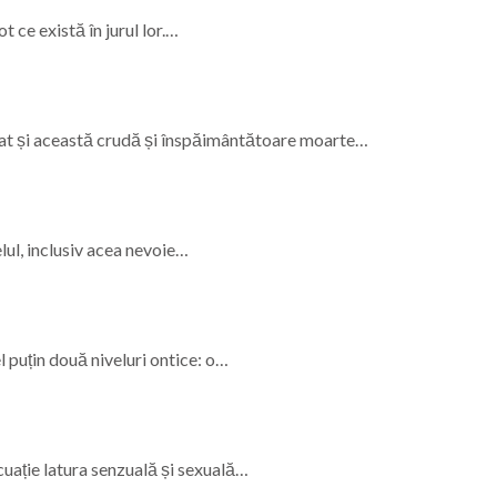
CLUJ-NAPOCA
t ce există în jurul lor.…
diție a Festivalului Toamnei la Ungureni
ust s-a născut actorul Mircea Crișan, maramureșean printr
aramureș, sâmbătă 8 august 2026
bat și această crudă și înspăimântătoare moarte…
a care nu s-a stins. De la Cenaclul Flacăra la scena folk di
elul, inclusiv acea nevoie…
 puțin două niveluri ontice: o…
ecuație latura senzuală și sexuală…