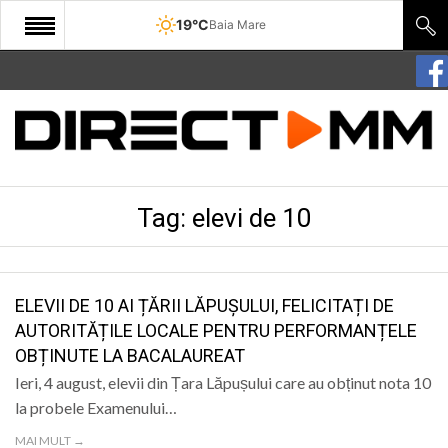
19°C
Baia Mare
START
COMUNITATE
EDITORIAL
Tag:
elevi de 10
CULTURA
ECONOMIE
SANATATE
ELEVII DE 10 AI ȚĂRII LĂPUȘULUI, FELICITAȚI DE
AUTORITĂȚILE LOCALE PENTRU PERFORMANȚELE
SPORT
OBȚINUTE LA BACALAUREAT
SPECIAL
Ieri, 4 august, elevii din Țara Lăpușului care au obținut nota 10
la probele Examenului…
POLITIC
MAI MULT →