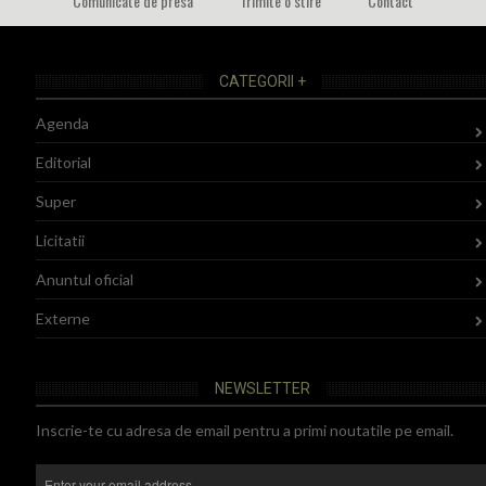
Comunicate de presa
Trimite o stire
Contact
CATEGORII +
Agenda
Editorial
Super
Licitatii
Anuntul oficial
Externe
NEWSLETTER
Inscrie-te cu adresa de email pentru a primi noutatile pe email.