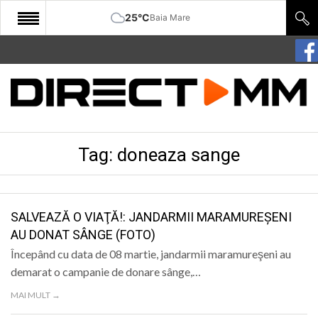
25°C
Baia Mare
START
COMUNITATE
EDITORIAL
Tag:
doneaza sange
CULTURA
ECONOMIE
SANATATE
SALVEAZĂ O VIAŢĂ!: JANDARMII MARAMUREȘENI
AU DONAT SÂNGE (FOTO)
SPORT
Începând cu data de 08 martie, jandarmii maramureşeni au
SPECIAL
demarat o campanie de donare sânge,…
MAI MULT →
POLITIC