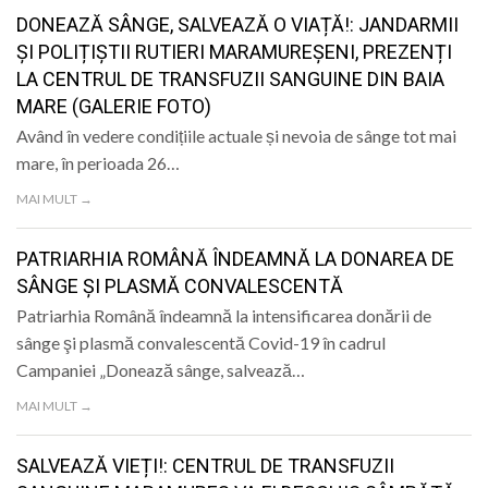
LIFE
DONEAZĂ SÂNGE, SALVEAZĂ O VIAȚĂ!: JANDARMII
ȘI POLIȚIȘTII RUTIERI MARAMUREȘENI, PREZENȚI
LA CENTRUL DE TRANSFUZII SANGUINE DIN BAIA
MARE (GALERIE FOTO)
Având în vedere condițiile actuale și nevoia de sânge tot mai
mare, în perioada 26…
MAI MULT →
PATRIARHIA ROMÂNĂ ÎNDEAMNĂ LA DONAREA DE
SÂNGE ŞI PLASMĂ CONVALESCENTĂ
Patriarhia Română îndeamnă la intensificarea donării de
sânge şi plasmă convalescentă Covid-19 în cadrul
Campaniei „Donează sânge, salvează…
MAI MULT →
SALVEAZĂ VIEȚI!: CENTRUL DE TRANSFUZII