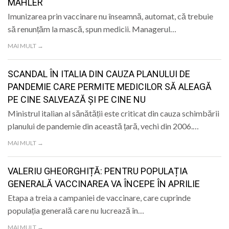
MAHLER
Imunizarea prin vaccinare nu înseamnă, automat, că trebuie
să renunțăm la mască, spun medicii. Managerul…
MAI MULT →
SCANDAL ÎN ITALIA DIN CAUZA PLANULUI DE
PANDEMIE CARE PERMITE MEDICILOR SĂ ALEAGĂ
PE CINE SALVEAZĂ ȘI PE CINE NU
Ministrul italian al sănătății este criticat din cauza schimbării
planului de pandemie din această țară, vechi din 2006.…
MAI MULT →
VALERIU GHEORGHIȚĂ: PENTRU POPULAȚIA
GENERALĂ VACCINAREA VA ÎNCEPE ÎN APRILIE
Etapa a treia a campaniei de vaccinare, care cuprinde
populația generală care nu lucrează în…
MAI MULT →