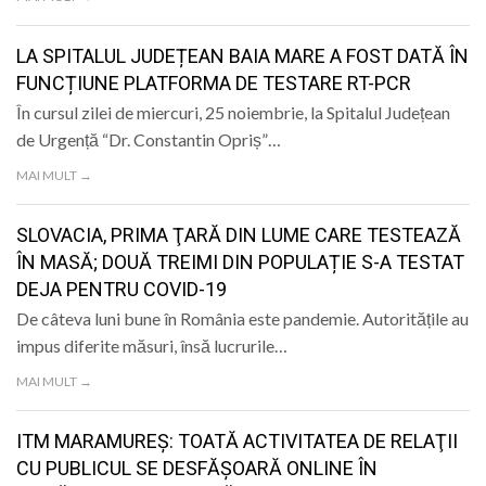
LA SPITALUL JUDEȚEAN BAIA MARE A FOST DATĂ ÎN
FUNCȚIUNE PLATFORMA DE TESTARE RT-PCR
În cursul zilei de miercuri, 25 noiembrie, la Spitalul Județean
de Urgență “Dr. Constantin Opriș”…
MAI MULT →
SLOVACIA, PRIMA ŢARĂ DIN LUME CARE TESTEAZĂ
ÎN MASĂ; DOUĂ TREIMI DIN POPULAȚIE S-A TESTAT
DEJA PENTRU COVID-19
De câteva luni bune în România este pandemie. Autoritățile au
impus diferite măsuri, însă lucrurile…
MAI MULT →
ITM MARAMUREŞ: TOATĂ ACTIVITATEA DE RELAŢII
CU PUBLICUL SE DESFĂŞOARĂ ONLINE ÎN