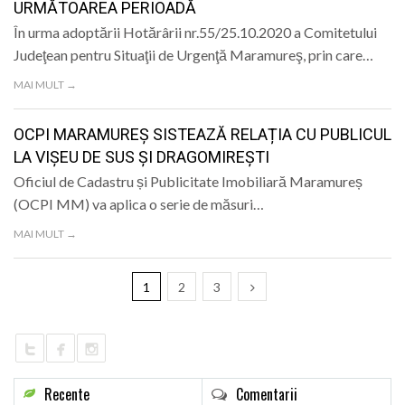
URMĂTOAREA PERIOADĂ
În urma adoptării Hotărârii nr.55/25.10.2020 a Comitetului
Judeţean pentru Situaţii de Urgenţă Maramureş, prin care…
MAI MULT →
OCPI MARAMUREȘ SISTEAZĂ RELAȚIA CU PUBLICUL
LA VIȘEU DE SUS ȘI DRAGOMIREȘTI
Oficiul de Cadastru și Publicitate Imobiliară Maramureș
(OCPI MM) va aplica o serie de măsuri…
MAI MULT →
1
2
3
Recente
Comentarii