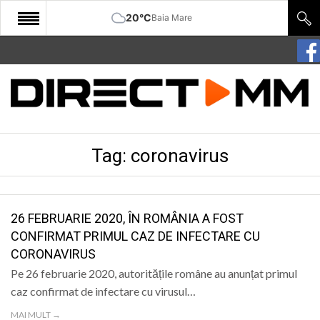
20°C
Baia Mare
START
COMUNITATE
EDITORIAL
Tag:
coronavirus
CULTURA
ECONOMIE
SANATATE
26 FEBRUARIE 2020, ÎN ROMÂNIA A FOST
CONFIRMAT PRIMUL CAZ DE INFECTARE CU
SPORT
CORONAVIRUS
SPECIAL
Pe 26 februarie 2020, autoritățile române au anunțat primul
caz confirmat de infectare cu virusul…
POLITIC
MAI MULT →