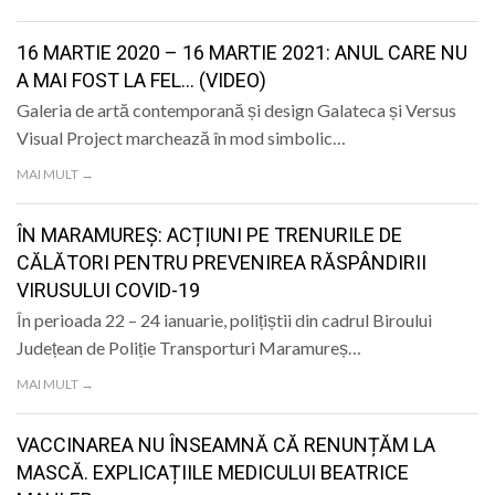
LIFE
16 MARTIE 2020 – 16 MARTIE 2021: ANUL CARE NU
A MAI FOST LA FEL… (VIDEO)
Galeria de artă contemporană și design Galateca și Versus
Visual Project marchează în mod simbolic…
MAI MULT →
ÎN MARAMUREȘ: ACȚIUNI PE TRENURILE DE
CĂLĂTORI PENTRU PREVENIREA RĂSPÂNDIRII
VIRUSULUI COVID-19
În perioada 22 – 24 ianuarie, polițiștii din cadrul Biroului
Județean de Poliție Transporturi Maramureș…
MAI MULT →
VACCINAREA NU ÎNSEAMNĂ CĂ RENUNȚĂM LA
MASCĂ. EXPLICAȚIILE MEDICULUI BEATRICE